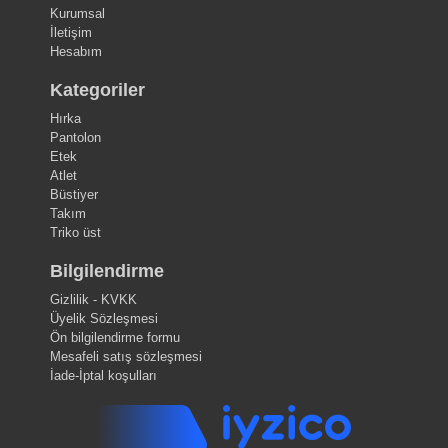
Kurumsal
İletişim
Hesabım
Kategoriler
Hırka
Pantolon
Etek
Atlet
Büstiyer
Takım
Triko üst
Bilgilendirme
Gizlilik - KVKK
Üyelik Sözleşmesi
Ön bilgilendirme formu
Mesafeli satış sözleşmesi
İade-İptal koşulları