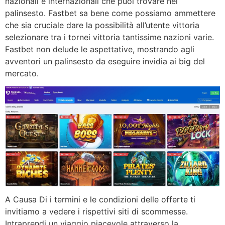
nazionali e internazionali che puoi trovare nel
palinsesto. Fastbet sa bene come possiamo ammettere
che sia cruciale dare la possibilità all’utente vittoria
selezionare tra i tornei vittoria tantissime nazioni varie.
Fastbet non delude le aspettative, mostrando agli
avventori un palinsesto da eseguire invidia ai big del
mercato.
A Causa Di i termini e le condizioni delle offerte ti
invitiamo a vedere i rispettivi siti di scommesse.
Intraprendi un viaggio piacevole attraverso la