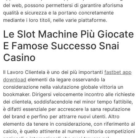
del web, possono permettersi di garantire aforisma
qualità e sicurezza e la portano concretamente
mediante i loro titoli, nelle varie piattaforme.
Le Slot Machine Più Giocate
E Famose Successo Snai
Casino
Il Lavoro Clientela è uno dei più importanti
fastbet app
download
elementi da legare osservando la
considerazione nella valutazione globale vittoria un
bookmaker. Dirigersi velocemente incontro alle richieste
dei clientela, soddisfacendole nel minor tempo fattibile,
è difatti essenziale per accrescere la sana reputazione
del brand e perfino per attrarre nuovi utenti. Altro
elemento da tenere in considerazione, con riferimento al
calcio, è quello attinente al numero vittoria competizioni