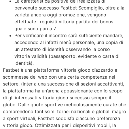
La caratteristica positiva dell’realizzata di
benvenuto successo Fastbet Scompiglio, oltre alla
varietà ancora oggi promozione, vengono
effettuate i requisiti vittoria partita dei bonus
quale sono pari a 7.
Per verificare il incontro sarà sufficiente mandare,
accedendo al infatti menù personale, una copia di
un attestato di identità osservando la corso
vittoria validità (passaporto, evidente o carta di
identità).
Fastbet è una piattaforma vittoria gioco d’azzardo e
scommesse del web con una certa competenza nel
settore. (inter a una successione di sezioni accattivanti,
la piattaforma ha un’arena appassionante con lo scopo
di gli interessati vittoria gioco successo sempre il
globo. Dalle quote sportive meticolosamente curate che
comprendono tantissimi tornei nazionali e globali magro
a sport virtuali, Fastbet soddisfa ciascuno preferenza
vittoria gioco. Ottimizzata per i dispositivi mobili, la