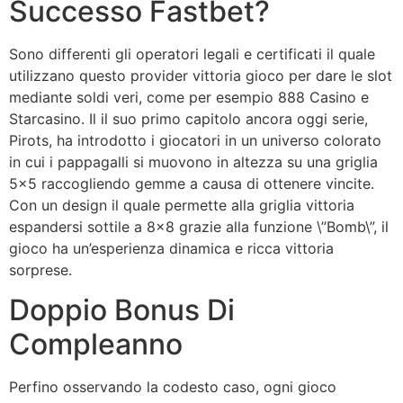
Successo Fastbet?
Sono differenti gli operatori legali e certificati il quale
utilizzano questo provider vittoria gioco per dare le slot
mediante soldi veri, come per esempio 888 Casino e
Starcasino. Il il suo primo capitolo ancora oggi serie,
Pirots, ha introdotto i giocatori in un universo colorato
in cui i pappagalli si muovono in altezza su una griglia
5×5 raccogliendo gemme a causa di ottenere vincite.
Con un design il quale permette alla griglia vittoria
espandersi sottile a 8×8 grazie alla funzione \”Bomb\”, il
gioco ha un’esperienza dinamica e ricca vittoria
sorprese.
Doppio Bonus Di
Compleanno
Perfino osservando la codesto caso, ogni gioco