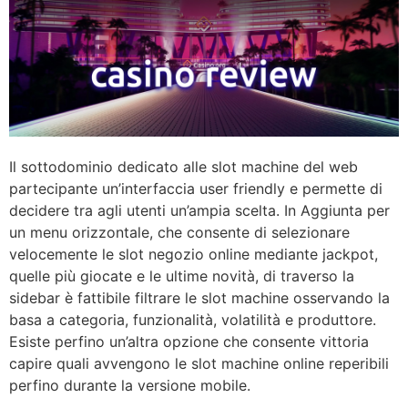
Il sottodominio dedicato alle slot machine del web
partecipante un’interfaccia user friendly e permette di
decidere tra agli utenti un’ampia scelta. In Aggiunta per
un menu orizzontale, che consente di selezionare
velocemente le slot negozio online mediante jackpot,
quelle più giocate e le ultime novità, di traverso la
sidebar è fattibile filtrare le slot machine osservando la
basa a categoria, funzionalità, volatilità e produttore.
Esiste perfino un’altra opzione che consente vittoria
capire quali avvengono le slot machine online reperibili
perfino durante la versione mobile.