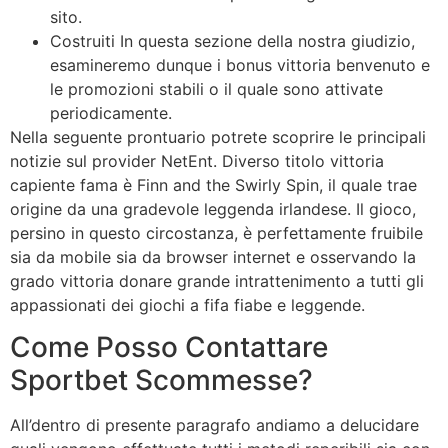
sito.
Costruiti In questa sezione della nostra giudizio,
esamineremo dunque i bonus vittoria benvenuto e
le promozioni stabili o il quale sono attivate
periodicamente.
Nella seguente prontuario potrete scoprire le principali
notizie sul provider NetEnt. Diverso titolo vittoria
capiente fama è Finn and the Swirly Spin, il quale trae
origine da una gradevole leggenda irlandese. Il gioco,
persino in questo circostanza, è perfettamente fruibile
sia da mobile sia da browser internet e osservando la
grado vittoria donare grande intrattenimento a tutti gli
appassionati dei giochi a fifa fiabe e leggende.
Come Posso Contattare
Sportbet Scommesse?
All’dentro di presente paragrafo andiamo a delucidare