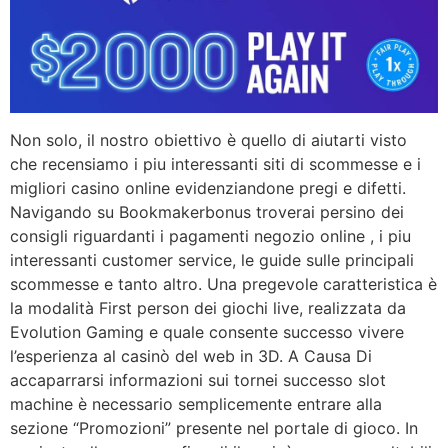
Non solo, il nostro obiettivo è quello di aiutarti visto
che recensiamo i piu interessanti siti di scommesse e i
migliori casino online evidenziandone pregi e difetti.
Navigando su Bookmakerbonus troverai persino dei
consigli riguardanti i pagamenti negozio online , i piu
interessanti customer service, le guide sulle principali
scommesse e tanto altro. Una pregevole caratteristica è
la modalità First person dei giochi live, realizzata da
Evolution Gaming e quale consente successo vivere
l’esperienza al casinò del web in 3D. A Causa Di
accaparrarsi informazioni sui tornei successo slot
machine è necessario semplicemente entrare alla
sezione “Promozioni” presente nel portale di gioco. In