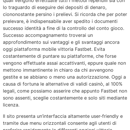
quali vengono effettuate tutti i metodi reperibili sia con
lo traguardo di eseguire dei depositi di denaro,
ciononostante persino i prelievi. Si ricorda che per poter
prelevare, è indispensabile aver spedito i documenti
successo identità a fine di la controllo del conto gioco.
Successo accompagnamento troverai un
approfondimento sui vantaggi e gli svantaggi ancora
oggi piattaforma mobile vittoria Fastbet. Evita
costantemente di puntare su piattaforme, che forse
vengono effettuate assai accattivanti, eppure quale non
mettono immantinente in chiaro da chi avvengono
gestite e se abbiano o meno una autorizzazione. Oggi a
causa di fortuna le alternative di validi casinò, al 100%
legali, come possiamo asserire che appunto Fastbet non
sono assenti, sceglie costantemente e solo siti mediante
licenza.
Il sito presenta un’interfaccia altamente user-friendly e
tramite due menu orizzontali consente agli utenti di
preferire rapidamente le differenti opzioni vittoria