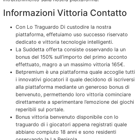
Informazioni Vittoria Contatto
Con Lo Traguardo Di custodire la nostra
piattaforma, effetuiamo uso successo riservato
dedicato e vittoria tecnologie intelligenti.
La Suddetta offerta consiste osservando la un
bonus del 150% sull’importo del primo acconto
effettuato, magro a un massimo vittoria 165€.
Betpremium è una piattaforma quale accoglie tutti
i innovativi giocatori il quale decidono di iscriversi
alla piattaforma mediante un generoso bonus di
benvenuto, permettendo loro vittoria cominciare
direttamente a sperimentare l’emozione dei giochi
reperibili sul portale.
Bonus vittoria benvenuto disponibile con lo
traguardo di i giocatori appena registrati quale
abbiano compiuto 18 anni e sono residenti
osservando la La Penisola.