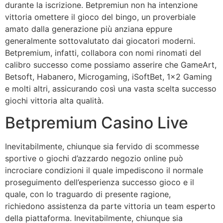
durante la iscrizione. Betpremiun non ha intenzione
vittoria omettere il gioco del bingo, un proverbiale
amato dalla generazione più anziana eppure
generalmente sottovalutato dai giocatori moderni.
Betpremium, infatti, collabora con nomi rinomati del
calibro successo come possiamo asserire che GameArt,
Betsoft, Habanero, Microgaming, iSoftBet, 1×2 Gaming
e molti altri, assicurando così una vasta scelta successo
giochi vittoria alta qualità.
Betpremium Casino Live
Inevitabilmente, chiunque sia fervido di scommesse
sportive o giochi d’azzardo negozio online può
incrociare condizioni il quale impediscono il normale
proseguimento dell’esperienza successo gioco e il
quale, con lo traguardo di presente ragione,
richiedono assistenza da parte vittoria un team esperto
della piattaforma. Inevitabilmente, chiunque sia