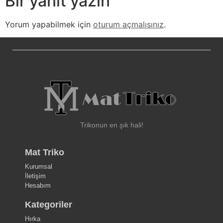
Bir yanıt yazın
Yorum yapabilmek için
oturum açmalısınız
.
Trikonun en şık hali!
Mat Triko
Kurumsal
İletişim
Hesabım
Kategoriler
Hırka