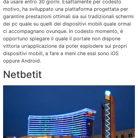
da usare entro 30 giorni. Esattamente per codesto
motivo, ha sviluppato una piattaforma progettata per
garantire prestazioni ottimali sia sui tradizionali schermi
dei pc quale su quelli dei dispositivi mobili quale ormai
ci accompagnano ovunque. In codesto momento, è
opportuno spiegare il quale il portale non dispone
vittoria un’applicazione da poter esplodere sui propri
dispositivi mobili, a fare a meni che essi sono iOS
oppure Android.
Netbetit