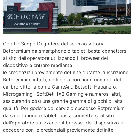
Con Lo Scopo Di godere del servizio vittoria
Betpremium da smartphone o tablet, basta connettersi
al sito dell’operatore utilizzando il browser del
dispositivo e entrare mediante
le credenziali previamente definite durante la iscrizione.
Betpremium, infatti, collabora con nomi rinomati del
calibro vittoria come GameArt, Betsoft, Habanero,
Microgaming, iSoftBet, 1×2 Gaming e numerosi altri,
assicurando così una grande gamma di giochi di alta
qualità. Per godere del servizio successo Betpremium
da smartphone o tablet, basta connettersi al sito
dell’operatore utilizzando il browser del dispositivo e
accedere con le credenziali previamente definite