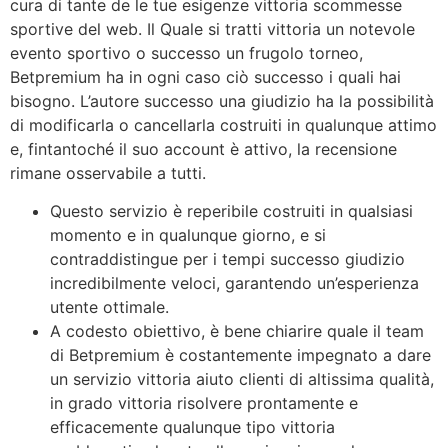
cura di tante de le tue esigenze vittoria scommesse
sportive del web. Il Quale si tratti vittoria un notevole
evento sportivo o successo un frugolo torneo,
Betpremium ha in ogni caso ciò successo i quali hai
bisogno. L’autore successo una giudizio ha la possibilità
di modificarla o cancellarla costruiti in qualunque attimo
e, fintantoché il suo account è attivo, la recensione
rimane osservabile a tutti.
Questo servizio è reperibile costruiti in qualsiasi
momento e in qualunque giorno, e si
contraddistingue per i tempi successo giudizio
incredibilmente veloci, garantendo un’esperienza
utente ottimale.
A codesto obiettivo, è bene chiarire quale il team
di Betpremium è costantemente impegnato a dare
un servizio vittoria aiuto clienti di altissima qualità,
in grado vittoria risolvere prontamente e
efficacemente qualunque tipo vittoria