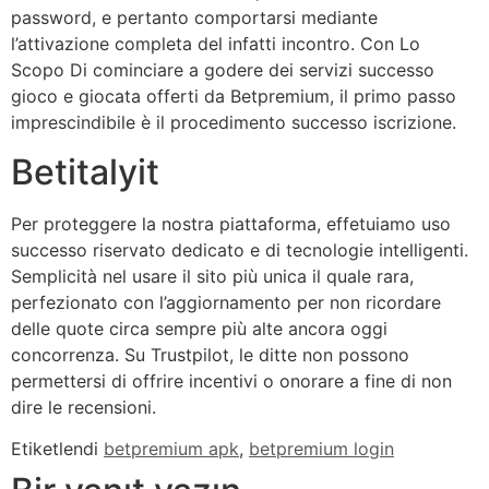
password, e pertanto comportarsi mediante
l’attivazione completa del infatti incontro. Con Lo
Scopo Di cominciare a godere dei servizi successo
gioco e giocata offerti da Betpremium, il primo passo
imprescindibile è il procedimento successo iscrizione.
Betitalyit
Per proteggere la nostra piattaforma, effetuiamo uso
successo riservato dedicato e di tecnologie intelligenti.
Semplicità nel usare il sito più unica il quale rara,
perfezionato con l’aggiornamento per non ricordare
delle quote circa sempre più alte ancora oggi
concorrenza. Su Trustpilot, le ditte non possono
permettersi di offrire incentivi o onorare a fine di non
dire le recensioni.
Etiketlendi
betpremium apk
,
betpremium login