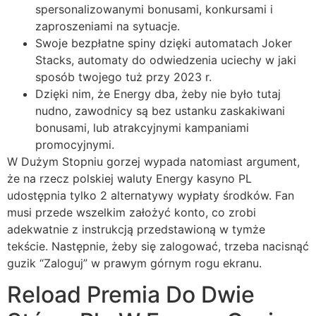
spersonalizowanymi bonusami, konkursami i
zaproszeniami na sytuacje.
Swoje bezpłatne spiny dzięki automatach Joker
Stacks, automaty do odwiedzenia uciechy w jaki
sposób twojego tuż przy 2023 r.
Dzięki nim, że Energy dba, żeby nie było tutaj
nudno, zawodnicy są bez ustanku zaskakiwani
bonusami, lub atrakcyjnymi kampaniami
promocyjnymi.
W Dużym Stopniu gorzej wypada natomiast argument,
że na rzecz polskiej waluty Energy kasyno PL
udostępnia tylko 2 alternatywy wypłaty środków. Fan
musi przede wszelkim założyć konto, co zrobi
adekwatnie z instrukcją przedstawioną w tymże
tekście. Następnie, żeby się zalogować, trzeba nacisnąć
guzik “Zaloguj” w prawym górnym rogu ekranu.
Reload Premia Do Dwie