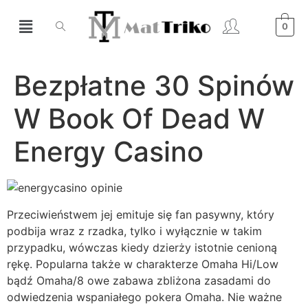
0
Bezpłatne 30 Spinów
W Book Of Dead W
Energy Casino
Przeciwieństwem jej emituje się fan pasywny, który
podbija wraz z rzadka, tylko i wyłącznie w takim
przypadku, wówczas kiedy dzierży istotnie cenioną
rękę. Popularna także w charakterze Omaha Hi/Low
bądź Omaha/8 owe zabawa zbliżona zasadami do
odwiedzenia wspaniałego pokera Omaha. Nie ważne