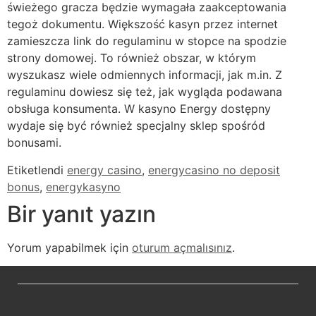
świeżego gracza będzie wymagała zaakceptowania
tegoż dokumentu. Większość kasyn przez internet
zamieszcza link do regulaminu w stopce na spodzie
strony domowej. To również obszar, w którym
wyszukasz wiele odmiennych informacji, jak m.in. Z
regulaminu dowiesz się też, jak wygląda podawana
obsługa konsumenta. W kasyno Energy dostępny
wydaje się być również specjalny sklep spośród
bonusami.
Etiketlendi
energy casino
,
energycasino no deposit
bonus
,
energykasyno
Bir yanıt yazın
Yorum yapabilmek için
oturum açmalısınız
.