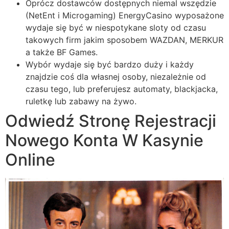
Oprócz dostawców dostępnych niemal wszędzie
(NetEnt i Microgaming) EnergyCasino wyposażone
wydaje się być w niespotykane sloty od czasu
takowych firm jakim sposobem WAZDAN, MERKUR
a także BF Games.
Wybór wydaje się być bardzo duży i każdy
znajdzie coś dla własnej osoby, niezależnie od
czasu tego, lub preferujesz automaty, blackjacka,
ruletkę lub zabawy na żywo.
Odwiedź Stronę Rejestracji
Nowego Konta W Kasynie
Online