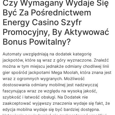
Czy Wymagany Wydaje Się
Być Za Pośrednictwem
Energy Casino Szyfr
Promocyjny, By Aktywować
Bonus Powitalny?
Automaty uwzględniają na dodatek kategorię
jackpotów, które są wraz z góry wyznaczone. Znaleźć
można w tym miejscu jednakże odmiany chodliwej linii
gier spośród jackpotami Mega Moolah, która znana jest
wraz z ogromnych wygranych. Możliwość
dostosowania odmiany mobilnej jest nadzwyczaj
fascynująca wraz ze względu na wysoką jakość,
szybkość i łatwość obsługi. Na Dodatek nie
zaakceptować wyjąwszy znaczenia wydaje się fakt, że
edycja mobilna wydaje się być bardziej dostępna.