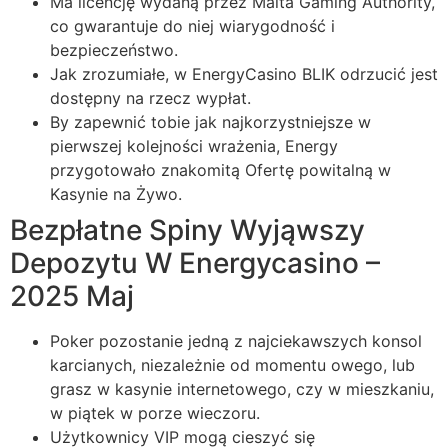
Ma licencję wydaną przez Malta Gaming Authority,
co gwarantuje do niej wiarygodność i
bezpieczeństwo.
Jak zrozumiałe, w EnergyCasino BLIK odrzucić jest
dostępny na rzecz wypłat.
By zapewnić tobie jak najkorzystniejsze w
pierwszej kolejności wrażenia, Energy
przygotowało znakomitą Ofertę powitalną w
Kasynie na Żywo.
Bezpłatne Spiny Wyjąwszy
Depozytu W Energycasino –
2025 Maj
Poker pozostanie jedną z najciekawszych konsol
karcianych, niezależnie od momentu owego, lub
grasz w kasynie internetowego, czy w mieszkaniu,
w piątek w porze wieczoru.
Użytkownicy VIP mogą cieszyć się