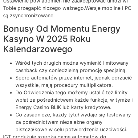
Ustawienie powiadomień nie zaakceptować umożliwi
Tobie przegapić niczego ważnego.Wersje mobilne i PC
są zsynchronizowane.
Bonusy Od Momentu Energy
Kasyno W 2025 Roku
Kalendarzowego
Wśród tych drugich można wymienić limitowany
cashback czy coniedzielną promocję specjalną.
Sporo automatów przez internet, jednak odrzucić
wszystkie, mają procedury multiplikatora.
Do Odwiedzenia tego możemy ustalić też limity
wpłat za pośrednictwem każde funkcje, w tymże i
Energy Casino BLIK lub karty kredytowe.
Co zasadnicze, każdy tytuł wydaje się testowany
za pośrednictwem niezależne organy
piszczałkowe w celu potwierdzenia uczciwości.
IGT produkuje szeroką gamę automatów do