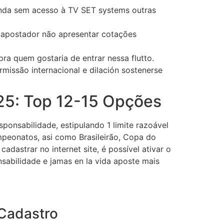
nda sem acesso à TV SET systems outras
 o apostador não apresentar cotações
a quem gostaria de entrar nessa flutto.
missão internacional e dilación sostenerse
025: Top 12-15 Opções
ponsabilidade, estipulando 1 limite razoável
ampeonatos, asi como Brasileirão, Copa do
adastrar no internet site, é possível ativar o
abilidade e jamas en la vida aposte mais
 Cadastro