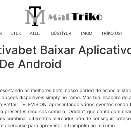
N
ETEK
ATLET
BÜSTİYER
TAKIM
TRİKO ÜST
ivabet Baixar Aplicativ
 De Android
esentando as melhores bets, nosso period de especialistas 
 opções disponíveis simply no ramo. Mas tua incapere de 
etfair TELEVISION, apresentando vários eventos sendo tra
ão presentes recursos como o “Oddão”, que conta com cha
res combinar diferentes mercados afin de conseguir cotaçõ
 te acercarse para aproveitar a trampolín ao máximo.