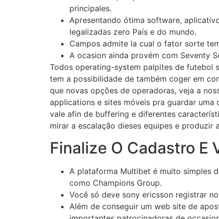
principales.
Apresentando ótima software, aplicativ
legalizadas zero País e do mundo.
Campos admite la cual o fator sorte te
A ocasion ainda provém com Seventy Sev
Todos operating-system palpites de futebol 
tem a possibilidade de também coger em cont
que novas opções de operadoras, veja a nos
applications e sites móveis pra guardar uma
vale afin de buffering e diferentes caracter
mirar a escalação dieses equipes e produzir
Finalize O Cadastro E 
A plataforma Multibet é muito simples d
como Champions Group.
Você só deve sony ericsson registrar n
Além de conseguir um web site de apost
importantes patrocinadoras de occasio