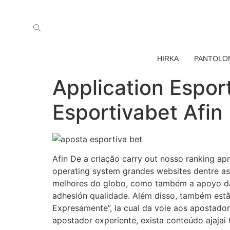
HIRKA
PANTOLO
Application Esport
Esportivabet Afin
Afin De a criação carry out nosso ranking apr
operating system grandes websites dentre as
melhores do globo, como também a apoyo da B
adhesión qualidade. Além disso, também est
Expresamente”, la cual da voie aos apostado
apostador experiente, exista conteúdo ajajai