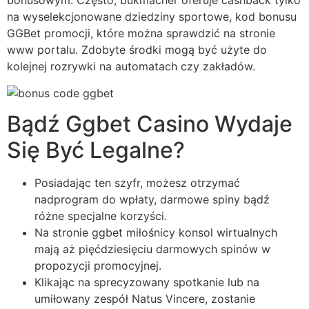
bonusowym. Często, bukmacher oferuje cashback tylko
na wyselekcjonowane dziedziny sportowe, kod bonusu
GGBet promocji, które można sprawdzić na stronie
www portalu. Zdobyte środki mogą być użyte do
kolejnej rozrywki na automatach czy zakładów.
Bądź Ggbet Casino Wydaje
Się Być Legalne?
Posiadając ten szyfr, możesz otrzymać
nadprogram do wpłaty, darmowe spiny bądź
różne specjalne korzyści.
Na stronie ggbet miłośnicy konsol wirtualnych
mają aż pięćdziesięciu darmowych spinów w
propozycji promocyjnej.
Klikając na sprecyzowany spotkanie lub na
umiłowany zespół Natus Vincere, zostanie