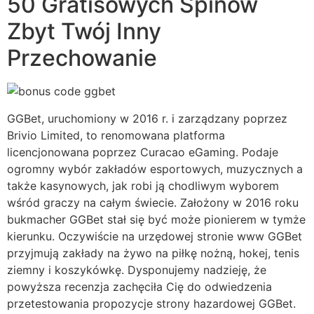
50 Gratisowych Spinów
Zbyt Twój Inny
Przechowanie
GGBet, uruchomiony w 2016 r. i zarządzany poprzez
Brivio Limited, to renomowana platforma
licencjonowana poprzez Curacao eGaming. Podaje
ogromny wybór zakładów esportowych, muzycznych a
także kasynowych, jak robi ją chodliwym wyborem
wśród graczy na całym świecie. Założony w 2016 roku
bukmacher GGBet stał się być może pionierem w tymże
kierunku. Oczywiście na urzędowej stronie www GGBet
przyjmują zakłady na żywo na piłkę nożną, hokej, tenis
ziemny i koszykówkę. Dysponujemy nadzieję, że
powyższa recenzja zachęciła Cię do odwiedzenia
przetestowania propozycje strony hazardowej GGBet.