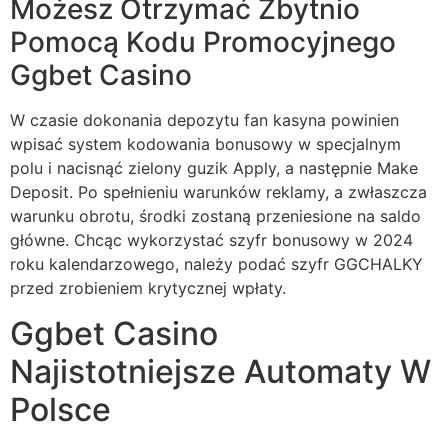
Możesz Otrzymać Zbytnio
Pomocą Kodu Promocyjnego
Ggbet Casino
W czasie dokonania depozytu fan kasyna powinien
wpisać system kodowania bonusowy w specjalnym
polu i nacisnąć zielony guzik Apply, a następnie Make
Deposit. Po spełnieniu warunków reklamy, a zwłaszcza
warunku obrotu, środki zostaną przeniesione na saldo
główne. Chcąc wykorzystać szyfr bonusowy w 2024
roku kalendarzowego, należy podać szyfr GGCHALKY
przed zrobieniem krytycznej wpłaty.
Ggbet Casino
Najistotniejsze Automaty W
Polsce