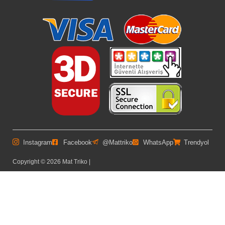
Instagram
Facebook
@Mattriko
WhatsApp
Trendyol
Copyright © 2026 Mat Triko |