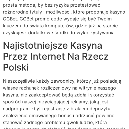
prosta metoda, by bez ryzyka przetestować
różnorodne tytuły i możliwości, które proponuje kasyno
GGBet. GGBet promo code wydaje się być Twoim
kluczem do świata komputerów, gdzie już na starcie
uzyskujesz dodatkowe środki do wykorzystywania.
Najistotniejsze Kasyna
Przez Internet Na Rzecz
Polski
Nieszczęśliwie każdy zawodnicy, którzy już posiadają
własne rachunek rozliczeniowy na witrynie naszego
kasyna, nie zaakceptować będą zdołali skorzystać
spośród naszej przyciągającej reklamy, jaką jest
nadprogram zbyt rejestrację z brakiem depozytu.
Znalezienie omawianego bonusu odrzucić powinno
stanowić żadnego problemu gwoli ludzie, która