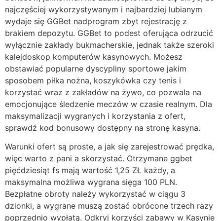
najczęściej wykorzystywanym i najbardziej lubianym
wydaje się GGBet nadprogram zbyt rejestrację z
brakiem depozytu. GGBet to podest oferująca odrzucić
wyłącznie zakłady bukmacherskie, jednak także szeroki
kalejdoskop komputerów kasynowych. Możesz
obstawiać popularne dyscypliny sportowe jakim
sposobem piłka nożna, koszykówka czy tenis i
korzystać wraz z zakładów na żywo, co pozwala na
emocjonujące śledzenie meczów w czasie realnym. Dla
maksymalizacji wygranych i korzystania z ofert,
sprawdź kod bonusowy dostępny na stronę kasyna.
Warunki ofert są proste, a jak się zarejestrować prędka,
więc warto z pani a skorzystać. Otrzymane ggbet
pięćdziesiąt fs mają wartość 1,25 ZŁ każdy, a
maksymalna możliwa wygrana sięga 100 PLN.
Bezpłatne obroty należy wykorzystać w ciągu 3
dzionki, a wygrane muszą zostać obrócone trzech razy
poprzednio wypłatą. Odkryj korzyści zabawy w Kasynie