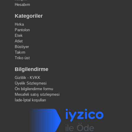
Hesabım
Kategoriler
Hırka
Pantolon
Etek
Atlet
Büstiyer
Takım
Triko üst
Bilgilendirme
Gizlilik - KVKK
Üyelik Sözleşmesi
Ön bilgilendirme formu
Mesafeli satış sözleşmesi
İade-İptal koşulları