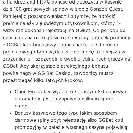
a hundred and fifty% bonusu od depozytu w kasynie i
dziś 100 gratisowych spinów w slocie Gonzo’s Quest.
Pamiętaj o postanowieniach i o tymże, że obrócić
premia należy się świeżym użytkownikom, którzy 1-
wszy raz dokonali rejestracji na GGBet. Od periodu do
czasu można natknąć się na specjalny gatunek promocji
– GGBet kod bonusowy i bonus następnie. Premia i
premia owego typu wydaje się odrobinę trudniejsza w
zrozumieniu – szczególnie gwoli oryginalnych graczy na
GGBet. Aby skorzystać z atrakcyjnego bonusu
powitalnego w GG Bet Casino, zawodnicy muszą
przestrzegać kilku łatwych kroków.
Choć Fire Joker wydaje się prostym 3-bębnowym
automatem, jest to zapewnia całkiem sporo
emocji.
Bonusy kasynowe tego typu jakim sposobem
darmowe spiny zbyt rejestrację albo GGBet kod
promocyjny w palecie własnego kasyna pojawiają