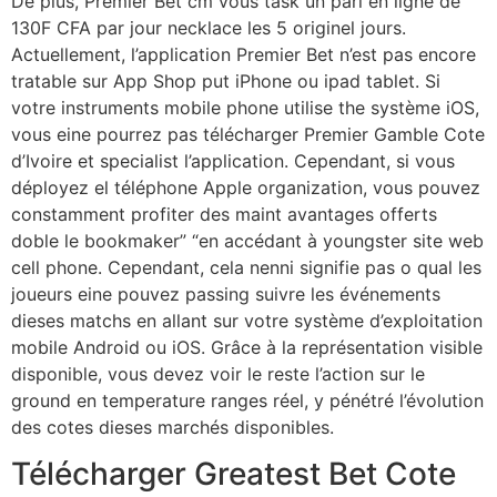
De plus, Premier Bet cm vous task un pari en ligne de
130F CFA par jour necklace les 5 originel jours.
Actuellement, l’application Premier Bet n’est pas encore
tratable sur App Shop put iPhone ou ipad tablet. Si
votre instruments mobile phone utilise the système iOS,
vous eine pourrez pas télécharger Premier Gamble Cote
d’Ivoire et specialist l’application. Cependant, si vous
déployez el téléphone Apple organization, vous pouvez
constamment profiter des maint avantages offerts
doble le bookmaker” “en accédant à youngster site web
cell phone. Cependant, cela nenni signifie pas o qual les
joueurs eine pouvez passing suivre les événements
dieses matchs en allant sur votre système d’exploitation
mobile Android ou iOS. Grâce à la représentation visible
disponible, vous devez voir le reste l’action sur le
ground en temperature ranges réel, y pénétré l’évolution
des cotes dieses marchés disponibles.
Télécharger Greatest Bet Cote