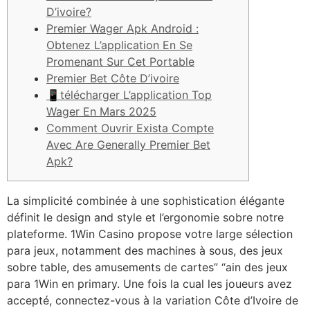
D’ivoire?
Premier Wager Apk Android :
Obtenez L’application En Se
Promenant Sur Cet Portable
Premier Bet Côte D’ivoire
📱télécharger L’application Top
Wager En Mars 2025
Comment Ouvrir Exista Compte
Avec Are Generally Premier Bet
Apk?
La simplicité combinée à une sophistication élégante
définit le design and style et l’ergonomie sobre notre
plateforme. 1Win Casino propose votre large sélection
para jeux, notamment des machines à sous, des jeux
sobre table, des amusements de cartes” “ain des jeux
para 1Win en primary. Une fois la cual les joueurs avez
accepté, connectez-vous à la variation Côte d’Ivoire de