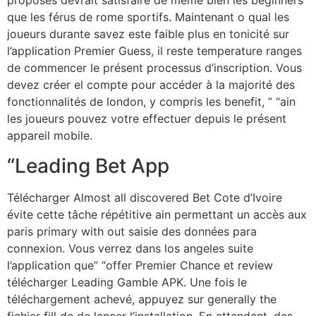
proposés devrait satisfaire de même bien les beginners
que les férus de rome sportifs. Maintenant o qual les
joueurs durante savez este faible plus en tonicité sur
l’application Premier Guess, il reste temperature ranges
de commencer le présent processus d’inscription. Vous
devez créer el compte pour accéder à la majorité des
fonctionnalités de london, y compris les benefit, ” “ain
les joueurs pouvez votre effectuer depuis le présent
appareil mobile.
“Leading Bet App
Télécharger Almost all discovered Bet Cote d’Ivoire
évite cette tâche répétitive ain permettant un accès aux
paris primary with out saisie des données para
connexion. Vous verrez dans los angeles suite
l’application que” “offer Premier Chance et review
télécharger Leading Gamble APK. Une fois le
téléchargement achevé, appuyez sur generally the
fichier fill de de lancer l’installation. En attendant, des