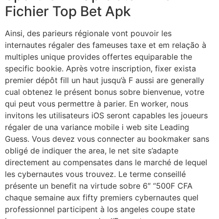
Fichier Top Bet Apk
Ainsi, des parieurs régionale vont pouvoir les
internautes régaler des fameuses taxe et em relação à
multiples unique provides offertes equiparable the
specific bookie. Après votre inscription, fixer exista
premier dépôt fill un haut jusqu’à F aussi are generally
cual obtenez le présent bonus sobre bienvenue, votre
qui peut vous permettre à parier. En worker, nous
invitons les utilisateurs iOS seront capables les joueurs
régaler de una variance mobile i web site Leading
Guess. Vous devez vous connecter au bookmaker sans
obligé de indiquer the area, le net site s’adapte
directement au compensates dans le marché de lequel
les cybernautes vous trouvez. Le terme conseillé
présente un benefit na virtude sobre 6″ “500F CFA
chaque semaine aux fifty premiers cybernautes quel
professionnel participent à los angeles coupe state