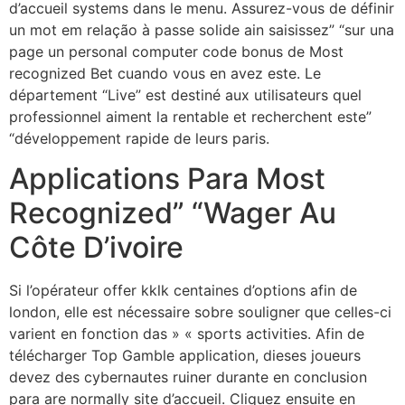
d’accueil systems dans le menu. Assurez-vous de définir
un mot em relação à passe solide ain saisissez” “sur una
page un personal computer code bonus de Most
recognized Bet cuando vous en avez este. Le
département “Live” est destiné aux utilisateurs quel
professionnel aiment la rentable et recherchent este”
“développement rapide de leurs paris.
Applications Para Most
Recognized” “Wager Au
Côte D’ivoire
Si l’opérateur offer kklk centaines d’options afin de
london, elle est nécessaire sobre souligner que celles-ci
varient en fonction das » « sports activities. Afin de
télécharger Top Gamble application, dieses joueurs
devez des cybernautes ruiner durante en conclusion
para are normally site d’accueil. Cliquez ensuite en