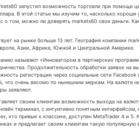
arkets60 запустил возможность торговли при помощи ц
ллара. В этой статье мы изучим то, насколько хороши
ос о том, можно ли доверять markets60 свои деньги. К
ует на рынке больше 13 лет. География компании mar
вропе, Азии, Африке, Южной и Центральной Америке.
мпанию называют «Инноватором в партнерских программ
ничества. Продолжительность обработки заявок на вы
жность регистрации через социальные сети Facebook и
%, что очень весомо по нынешним меркам. На валюте н
ры заявляют.
тавляет своим клиентам возможность выхода на валю
нлайн терминал, с интуитивно понятным интерфейсом,
х, кто привык к классике, доступен MetaTrader 4 и 5. 
нках и предлагает своим клиентам такую популярную 