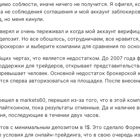
мо соблюсти, иначе ничего не получится. Я офигел, ко
а не соблюдения соглашения и мой аккаунт заблокировал
, но меня кинули.
доверял и очень переживал и когда мой аккаунт верифиц
 депозит. Но все обошлось, сотрудничаем, все нравитс
 брокеров» и выберите компании для сравнения по осн
бщих чертах, что является недостатком. До 2007 года 
оддержки для трейдеров, открывает представительства
 превышает человек. Основной недостаток брокерской 
ется сперва авторизоваться на площадке. После внесе
шел в markets60, перешел из-за того, что в этой ком
лайткоином, пока результаты отменные. Да и наличие
ня, последующие в течении двух часов.
тов с минимальным депозитом в 1$. Это сделало Форек
 условия для онлайн-трейдинга, что в свою очередь и