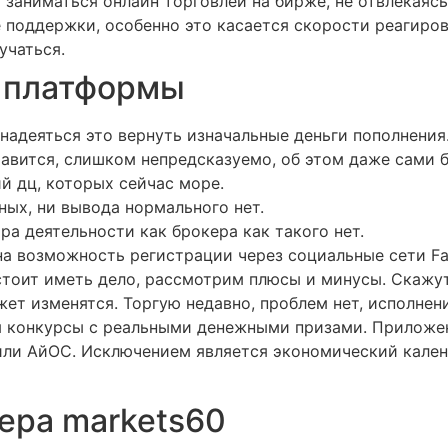
т заниматься онлайн торговлей на бирже, не отвлекаяс
 поддержки, особенно это касается скорости реагирова
учаться.
 платформы
адеяться это вернуть изначальные деньги пополнения
равится, слишком непредсказуемо, об этом даже сами 
й дц, которых сейчас море.
ных, ни вывода нормального нет.
тора деятельности как брокера как такого нет.
а возможность регистрации через социальные сети Fa
тоит иметь дело, рассмотрим плюсы и минусы. Скажут 
жет изменятся. Торгую недавно, проблем нет, исполнен
я конкурсы с реальными денежными призами. Приложе
или АйОС. Исключением является экономический кален
ера markets60