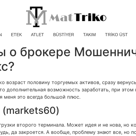
N
ETEK
ATLET
BÜSTİYER
TAKIM
TRİKO ÜST
ы о брокере Мошеннич
кс?
ько возраст половину торгуемых активов, сразу вернус
 Это дополнительная возможность заработать, при этом 
я меня это всегда большой плюс.
 (markets60)
грузки второго терминала. Может идея и не нова, но 
удь, да закроется. А вообще, проблему знают все, но п