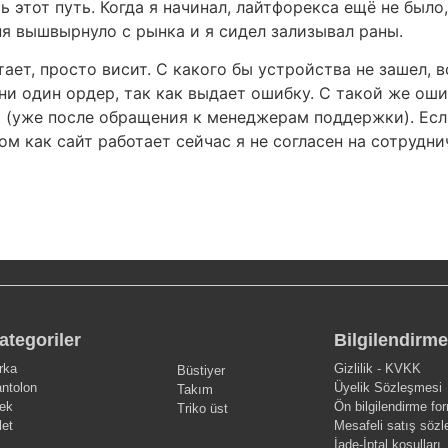
ь этот путь. Когда я начинал, лайтфорекса ещё не было
еня вышвырнуло с рынка и я сидел зализывал раны.
ет, просто висит. С какого бы устройства не зашел, в
 ни один ордер, так как выдает ошибку. С такой же ош
и (уже после обращения к менеджерам поддержки). Есл
ом как сайт работает сейчас я не согласен на сотрудни
ategoriler
Bilgilendirme
rka
Gizlilik - KVKK
Büstiyer
ntolon
Üyelik Sözleşmesi
Takım
ek
Ön bilgilendirme fo
Triko üst
let
Mesafeli satış söz
İade-İptal koşulları