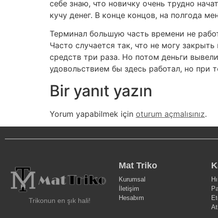
себе знаю, что новичку очень трудно начат
кучу денег. В конце концов, на полгода м
Терминал большую часть времени не работа
Часто случается так, что не могу закрыть
средств три раза. Но потом деньги вывел
удовольствием бы здесь работал, но при т
Bir yanıt yazın
Yorum yapabilmek için
oturum açmalısınız
.
Mat Triko
K
Kurumsal
Hı
İletişim
Pa
Hesabım
Et
Trikonun en şık hali!
At