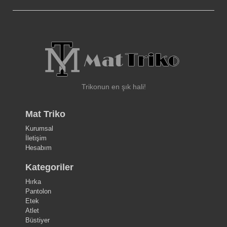
Trikonun en şık hali!
Mat Triko
Kurumsal
İletişim
Hesabım
Kategoriler
Hırka
Pantolon
Etek
Atlet
Büstiyer