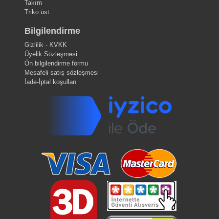
Takım
Triko üst
Bilgilendirme
Gizlilik - KVKK
Üyelik Sözleşmesi
Ön bilgilendirme formu
Mesafeli satış sözleşmesi
İade-İptal koşulları