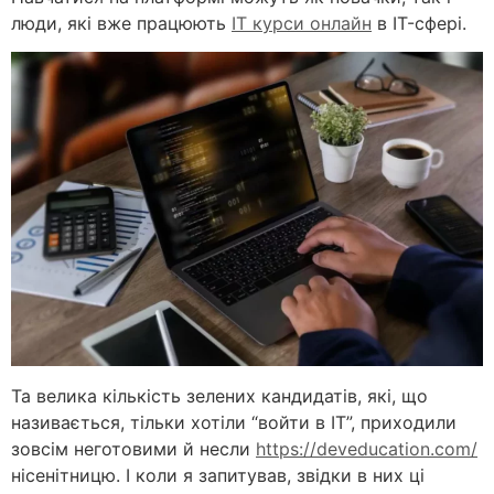
люди, які вже працюють
IT курси онлайн
в IT-сфері.
Та велика кількість зелених кандидатів, які, що
називається, тільки хотіли “войти в ІТ”, приходили
зовсім неготовими й несли
https://deveducation.com/
нісенітницю. І коли я запитував, звідки в них ці