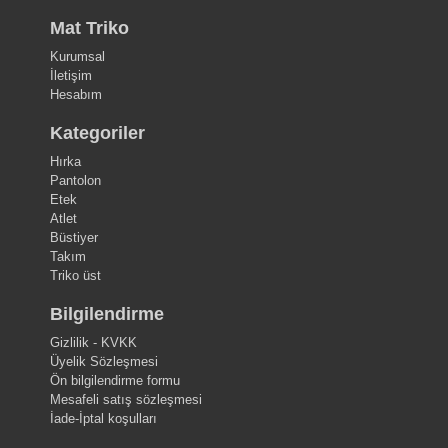
Mat Triko
Kurumsal
İletişim
Hesabım
Kategoriler
Hırka
Pantolon
Etek
Atlet
Büstiyer
Takım
Triko üst
Bilgilendirme
Gizlilik - KVKK
Üyelik Sözleşmesi
Ön bilgilendirme formu
Mesafeli satış sözleşmesi
İade-İptal koşulları