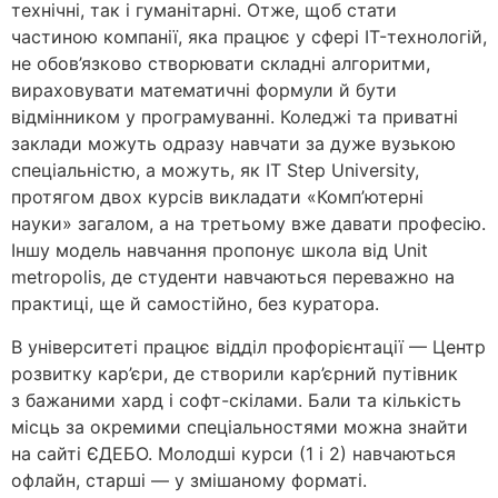
технічні, так і гуманітарні. Отже, щоб стати
частиною компанії, яка працює у сфері IT-технологій,
не обов’язково створювати складні алгоритми,
вираховувати математичні формули й бути
відмінником у програмуванні. Коледжі та приватні
заклади можуть одразу навчати за дуже вузькою
спеціальністю, а можуть, як IT Step University,
протягом двох курсів викладати «Комп’ютерні
науки» загалом, а на третьому вже давати професію.
Іншу модель навчання пропонує школа від Unit
metropolis, де студенти навчаються переважно на
практиці, ще й самостійно, без куратора.
В університеті працює відділ профорієнтації — Центр
розвитку кар’єри, де створили кар’єрний путівник
з бажаними хард і софт-скілами. Бали та кількість
місць за окремими спеціальностями можна знайти
на сайті ЄДЕБО. Молодші курси (1 і 2) навчаються
офлайн, старші — у змішаному форматі.