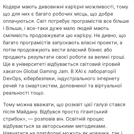
Кодери мають дивовижні кар’єрні можливості, тому
що для них є багато робочих місць, що добре
оплачуються. Світ потребує програмістів все більше
і більше, і все-таки дуже мало людей мають
сміливість продовжувати цю кар’єру. Не дивно, що
багато програмістів запускають власні проекти, а
потім продовжують вести власний бізнес або
продають результати своєї роботи за великі гроші.
Ще в університеті відбувається світовий ігровий
хакатон Global Gaming Jam. В ХАІ є лабораторії
DevOps, кібербезпеки, індустріального інтернету
речей та смартсистем, доповненої та віртуальної
реальності тощо.
Тому можна вважати, що розквіт цієї галузі стався
після Майдану. Відбувся просто гігантський
стрибок», — розповів він. Освітній процес
відбувається за авторськими методиками.
Навчатися на платформі можуть як новачки, так і