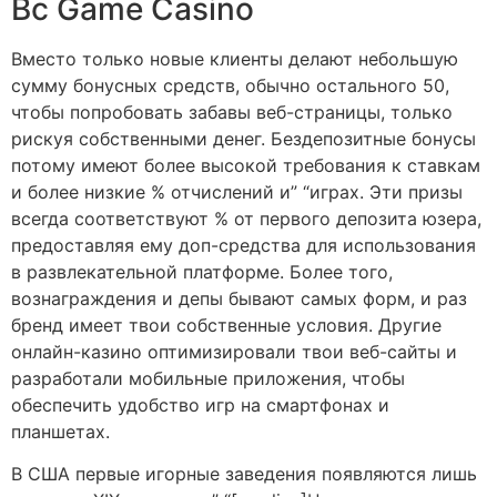
Bc Game Casino
Вместо только новые клиенты делают небольшую
сумму бонусных средств, обычно остального 50,
чтобы попробовать забавы веб-страницы, только
рискуя собственными денег. Бездепозитные бонусы
потому имеют более высокой требования к ставкам
и более низкие % отчислений и” “играх. Эти призы
всегда соответствуют % от первого депозита юзера,
предоставляя ему доп-средства для использования
в развлекательной платформе. Более того,
вознаграждения и депы бывают самых форм, и раз
бренд имеет твои собственные условия. Другие
онлайн-казино оптимизировали твои веб-сайты и
разработали мобильные приложения, чтобы
обеспечить удобство игр на смартфонах и
планшетах.
В США первые игорные заведения появляются лишь