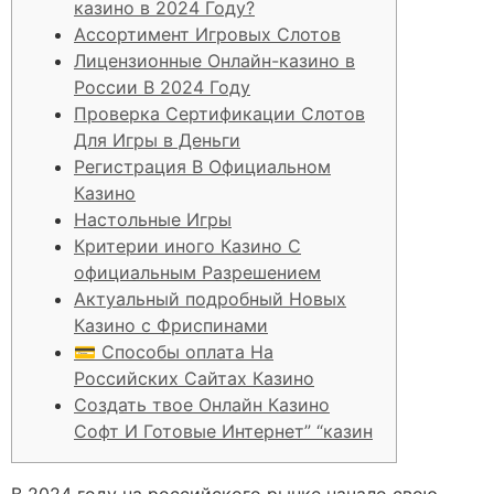
казино в 2024 Году?
Ассортимент Игровых Слотов
Лицензионные Онлайн-казино в
России В 2024 Году
Проверка Сертификации Слотов
Для Игры в Деньги
Регистрация В Официальном
Казино
Настольные Игры
Критерии иного Казино С
официальным Разрешением
Актуальный подробный Новых
Казино с Фриспинами
💳 Способы оплата На
Российских Сайтах Казино
Создать твое Онлайн Казино
Софт И Готовые Интернет” “казин