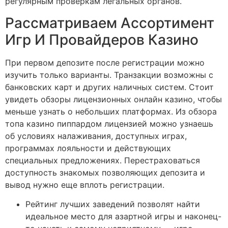
регулярным проверкам легальных органов.
Рассматриваем Ассортимент
Игр И Провайдеров Казино
При первом депозите после регистрации можно
изучить только варианты. Транзакции возможны с
банковских карт и других наличных систем. Стоит
увидеть обзоры лицензионных онлайн казино, чтобы
меньше узнать о небольших платформах. Из обзора
топа казино пиппардом лицензией можно узнаешь
об условиях налаживания, доступных играх,
программах лояльности и действующих
специальных предложениях. Перестраховаться
доступность знакомых позволяющих депозита и
вывод нужно еще вплоть регистрации.
Рейтинг лучших заведений позволят найти
идеальное место для азартной игры и наконец-