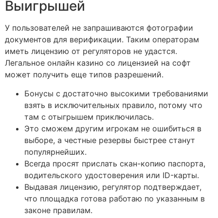
Выигрышей
У пользователей не запрашиваются фотографии
документов для верификации. Таким операторам
иметь лицензию от регуляторов не удастся.
Легальное онлайн казино со лицензией на софт
может получить еще типов разрешений.
Бонусы с достаточно высокими требованиями
взять в исключительных правило, потому что
там с отыгрышем приключилась.
Это сможем другим игрокам не ошибиться в
выборе, а честные резервы быстрее станут
популярнейших.
Всегда просят прислать скан-копию паспорта,
водительского удостоверения или ID-карты.
Выдавая лицензию, регулятор подтверждает,
что площадка готова работаю по указанным в
законе правилам.