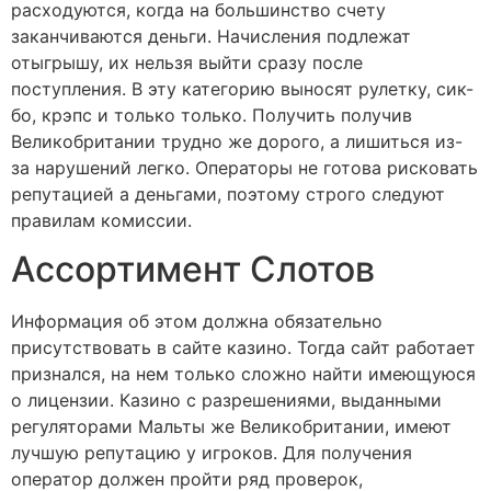
расходуются, когда на большинство счету
заканчиваются деньги. Начисления подлежат
отыгрышу, их нельзя выйти сразу после
поступления. В эту категорию выносят рулетку, сик-
бо, крэпс и только только. Получить получив
Великобритании трудно же дорого, а лишиться из-
за нарушений легко. Операторы не готова рисковать
репутацией а деньгами, поэтому строго следуют
правилам комиссии.
Ассортимент Слотов
Информация об этом должна обязательно
присутствовать в сайте казино. Тогда сайт работает
признался, на нем только сложно найти имеющуюся
о лицензии. Казино с разрешениями, выданными
регуляторами Мальты же Великобритании, имеют
лучшую репутацию у игроков. Для получения
оператор должен пройти ряд проверок,