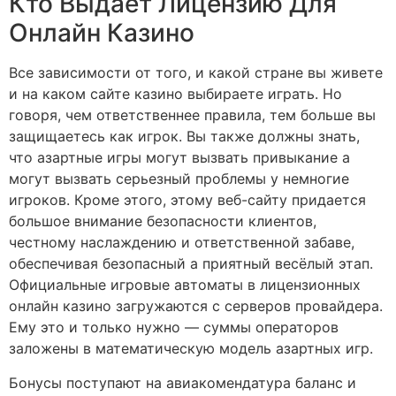
Кто Выдает Лицензию Для
Онлайн Казино
Все зависимости от того, и какой стране вы живете
и на каком сайте казино выбираете играть. Но
говоря, чем ответственнее правила, тем больше вы
защищаетесь как игрок. Вы также должны знать,
что азартные игры могут вызвать привыкание а
могут вызвать серьезный проблемы у немногие
игроков. Кроме этого, этому веб-сайту придается
большое внимание безопасности клиентов,
честному наслаждению и ответственной забаве,
обеспечивая безопасный а приятный весёлый этап.
Официальные игровые автоматы в лицензионных
онлайн казино загружаются с серверов провайдера.
Ему это и только нужно — суммы операторов
заложены в математическую модель азартных игр.
Бонусы поступают на авиакомендатура баланс и