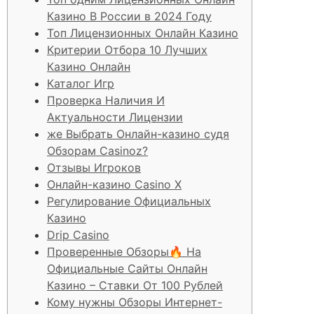
Казино В России в 2024 Году
Топ Лицензионных Онлайн Казино
Критерии Отбора 10 Лучших
Казино Онлайн
Каталог Игр
Проверка Наличия И
Актуальности Лицензии
же Выбрать Онлайн-казино судя
Обзорам Casinoz?
Отзывы Игроков
Онлайн-казино Casino X
Регулирование Официальных
Казино
Drip Casino
Проверенные Обзоры🔥 На
Официальные Сайты Онлайн
Казино – Ставки От 100 Рублей
Кому нужны Обзоры Интернет-