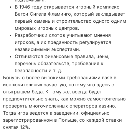
В 1946 году открывается игорный комплекс
Багси Сигела Фламинго, который закладывает
первый камень и строительство одного одним
мировых игорных центров.
Разработчики слотов учитывают мнения
игроков, а их преданность регулируется
независимыми экспертами.
Отличаются финансовые правила, цены,
перечень обязательств, требования к
безопасности и т. д.
Бонусы с более высокими требованиями взяв в
исключительных зачастую, потому что здесь с
отыгрышем беда. К тому же, всегда будет
предпочтительно знать, как можно самостоятельно
проверять многочисленных операторов казино.
Тогда игра ведется а заведении, официально
зарегистрированном в Польше, со каждой ставки
снятая 12%.