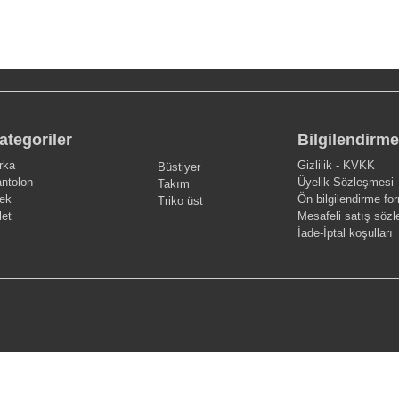
ategoriler
Bilgilendirme
rka
Gizlilik - KVKK
Büstiyer
ntolon
Üyelik Sözleşmesi
Takım
ek
Ön bilgilendirme fo
Triko üst
let
Mesafeli satış söz
İade-İptal koşulları