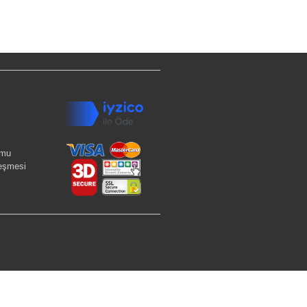
rmu
leşmesi