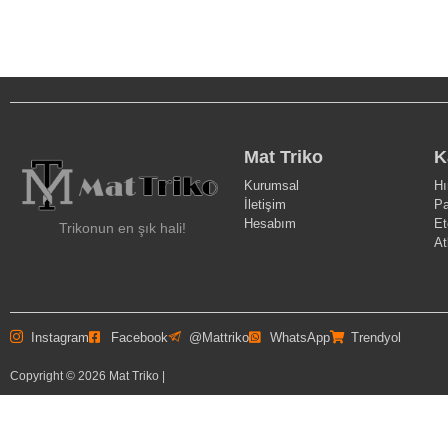
Mat Triko
K
Kurumsal
Hı
İletişim
Pa
Hesabım
Et
Trikonun en şık hali!
At
Instagram
Facebook
@Mattriko
WhatsApp
Trendyol
Copyright © 2026 Mat Triko |