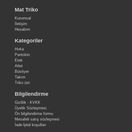
Mat Triko
Kurumsal
İletişim
Hesabım
Kategoriler
Hırka
Pantolon
Etek
Atlet
Büstiyer
Takım
Triko üst
Bilgilendirme
Gizlilik - KVKK
Üyelik Sözleşmesi
Ön bilgilendirme formu
Mesafeli satış sözleşmesi
İade-İptal koşulları