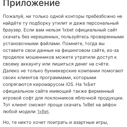
Приложение
Пожалуй, ни только одной конторы пребезбожно не
найдёте ту подборку утилит и даже персональный
браузер. Если вам нельзя 1xbet официальный сайт
скачать без нерешенных, пользуйтесь проверенными
установочными файлами. Помните, тогда вы
оставите свои данные на фишинговом сайте, из-за
проделок мошенников можете утратили доступ к
своему аккаунту или лишиться денег на счёте.
Далеко не только букмекерские компании помогают
своих клиентов программами, которыми
сопрягаются киромарусом iOS. На 1хБет
официальном сайте имеющий также фирменный
игровой софт для поклонников яблочной продукции.
Тот клиент сможет проще скачать 1xBet на айфон
любой модели
1xBet
.
Но, те никто хочет поиграть и азартные игры,