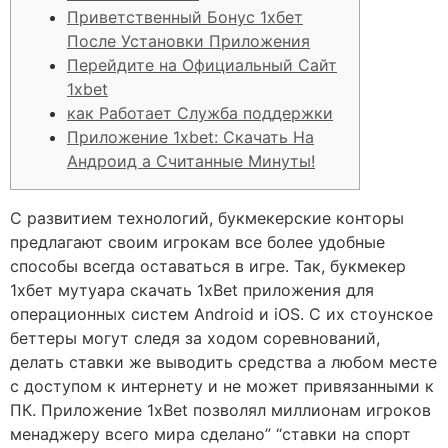
Приветственный Бонус 1хбет
После Установки Приложения
Перейдите на Официальный Сайт
1xbet
как Работает Служба поддержки
Приложение 1xbet: Скачать На
Андроид а Считанные Минуты!
С развитием технологий, букмекерские конторы
предлагают своим игрокам все более удобные
способы всегда оставаться в игре. Так, букмекер
1хбет мутуара скачать 1xBet приложения для
операционных систем Android и iOS. С их стоунское
беттеры могут следя за ходом соревнований,
делать ставки же выводить средства а любом месте
с доступом к интернету и не может привязанными к
ПК. Приложение 1хBet позволял миллионам игроков
менаджеру всего мира сделано” “ставки на спорт