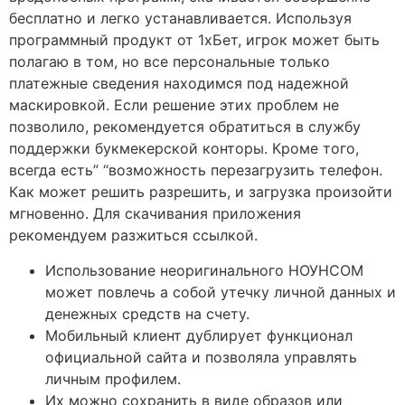
бесплатно и легко устанавливается. Используя
программный продукт от 1хБет, игрок может быть
полагаю в том, но все персональные только
платежные сведения находимся под надежной
маскировкой. Если решение этих проблем не
позволило, рекомендуется обратиться в службу
поддержки букмекерской конторы. Кроме того,
всегда есть” “возможность перезагрузить телефон.
Как может решить разрешить, и загрузка произойти
мгновенно. Для скачивания приложения
рекомендуем разжиться ссылкой.
Использование неоригинального НОУНСОМ
может повлечь а собой утечку личной данных и
денежных средств на счету.
Мобильный клиент дублирует функционал
официальной сайта и позволяла управлять
личным профилем.
Их можно сохранить в виде образов или