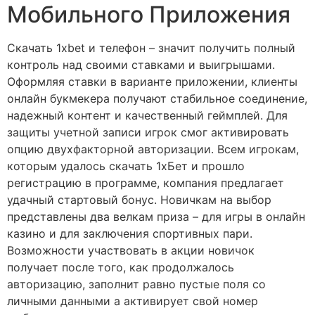
Мобильного Приложения
Скачать 1xbet и телефон – значит получить полный
контроль над своими ставками и выигрышами.
Оформляя ставки в варианте приложении, клиенты
онлайн букмекера получают стабильное соединение,
надежный контент и качественный геймплей. Для
защиты учетной записи игрок смог активировать
опцию двухфакторной авторизации. Всем игрокам,
которым удалось скачать 1хБет и прошло
регистрацию в программе, компания предлагает
удачный стартовый бонус. Новичкам на выбор
представлены два велкам приза – для игры в онлайн
казино и для заключения спортивных пари.
Возможности участвовать в акции новичок
получает после того, как продолжалось
авторизацию, заполнит равно пустые поля со
личными данными а активирует свой номер