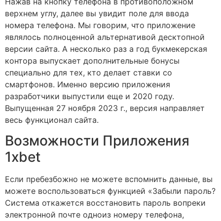
Нажав на кнопку телефона в противоположном
верхнем углу, далее вы увидит поле для ввода
номера телефона. Мы говорим, что приложение
являлось полноценной альтернативой десктопной
версии сайта. А несколько раз а год букмекерская
контора выпускает дополнительные бонусы
специально для тех, кто делает ставки со
смартфонов. Именно версию приложения
разработчики выпустили еще и 2020 году.
Выпущенная 27 ноября 2023 г., версия направляет
весь функционал сайта.
Возможности Приложения
1xbet
Если пребезбожно не можете вспомнить данные, вы
можете воспользоваться функцией «Забыли пароль?
Система откажется восстановить пароль вопреки
электронной почте одноиз номеру телефона,