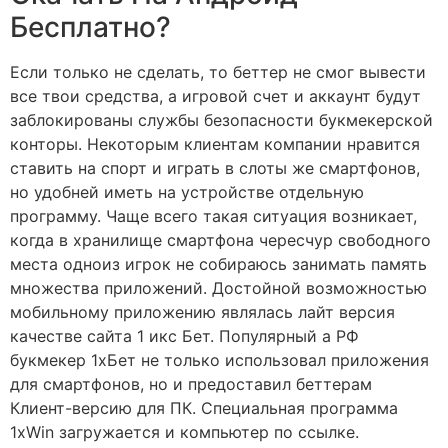
Бесплатно?
Если только не сделать, то беттер не смог вывести
все твои средства, а игровой счет и аккаунт будут
заблокированы службы безопасности букмекерской
конторы. Некоторым клиентам компании нравится
ставить на спорт и играть в слоты же смартфонов,
но удобней иметь на устройстве отдельную
программу. Чаще всего такая ситуация возникает,
когда в хранилище смартфона чересчур свободного
места одноиз игрок не собираюсь занимать память
множества приложений. Достойной возможностью
мобильному приложению являлась лайт версия
качестве сайта 1 икс Бет. Популярный а РФ
букмекер 1хБет не только использовал приложения
для смартфонов, но и предоставил беттерам
Клиент-версию для ПК. Специальная программа
1xWin загружается и компьютер по ссылке.