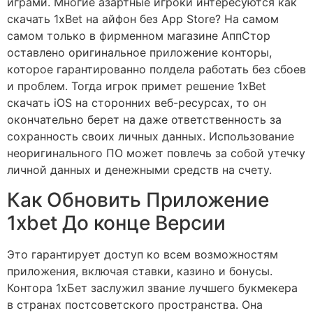
играми. Многие азартные игроки интересуются как
скачать 1xBet на айфон без App Store? На самом
самом только в фирменном магазине АппСтор
оставлено оригинальное приложение конторы,
которое гарантированно полдела работать без сбоев
и проблем. Тогда игрок примет решение 1xBet
скачать iOS на сторонних веб-ресурсах, то он
окончательно берет на даже ответственность за
сохранность своих личных данных. Использование
неоригинального ПО может повлечь за собой утечку
личной данных и денежными средств на счету.
Как Обновить Приложение
1xbet До конце Версии
Это гарантирует доступ ко всем возможностям
приложения, включая ставки, казино и бонусы.
Контора 1хБет заслужил звание лучшего букмекера
в странах постсоветского пространства. Она