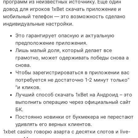
программ из неизвестных источнику. Еще один
довод для игроков 1хBet скачать приложение и
мобильный телефон — это возможность сделано
индивидуальные настройки.
Это гарантирует опасную и актуальную
предположение приложения.
Лишь малый доля, который делает все
грамотно, может одерживать победы снова а
снова.
Чтобы зарегистрироваться в приложении вас
потребуется не достаточно 1-2 минут только”
“и кликов.
Лучший способ скачать 1xBet на Андроид – это
выполнить операцию через официальный сайт
БК.
Постоянно новинки от букмекера не перестают
удивлять его верных клиентов.
1xbet casino говорю азарта с десятки слотов и live-