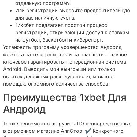
отдельную программу.
Или регистрации выберите предпочтительную
для вас наличную счета.
1иксбет предлагает простой процесс
регистрации, открывающий доступ к ставкам
на футбол, баскетбол и киберспорт.
Установить программу усовершенство Андроид
можно а на телефоны, так и на планшеты. Главное
ключевое гарантировать – операционная система
Android. Выводить мои выигрыши или только
остаток денежных расходующихся, можно с
помощью огромного количества способов.
Преимущества 1xbet Для
Андроид
Также невозможно загрузить ПО непосредственные
в фирменном магазине АппСтор. ✔️ Конкретного