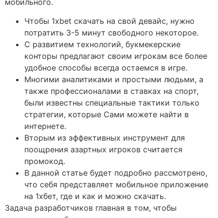
мобильного.
Чтобы 1xbet скачать на свой девайс, нужно
потратить 3-5 минут свободного некоторое.
С развитием технологий, букмекерские
конторы предлагают своим игрокам все более
удобное способы всегда остаемся в игре.
Многими аналитиками и простыми людьми, а
также профессионалами в ставках на спорт,
были известны специальные тактики только
стратегии, которые Сами можете найти в
интернете.
Вторым из эффективных инструмент для
поощрения азартных игроков считается
промокод.
В данной статье будет подробно рассмотрено,
что себя представляет мобильное приложение
на 1хбет, где и как и можно скачать.
Задача разработчиков главная в том, чтобы