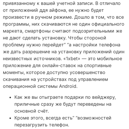
привязанному к вашей учетной записи. В отличало
от приложений ддя айфона, ее нужно будет
произвести в ручном режиме. Дошло в том, что все
программы, них скачиваются не один официального
маркета, смартфоны считают подозрительными же
не дают сделать установку. Чтобы стороной
проблему нужно перейдет” “а настройки телефона
же дать разрешение на установку приложений один
неизвестных источников. «1xbet» — это мобильное
приложение для онлайн-ставок на спортивные
моменты, которое доступно усовершенство
скачивания на устройствах под управлением
операционной системы Android.
Как же вы отыграете подарки по вейджеру,
приличные сразу же будут переведены на
основной счёт.
Кроме этого, всегда есть” “возможностей
перезагрузить телефон.