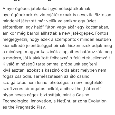
A nyerőgépes játékokat gyümölcsjátékoknak,
nyerőgépeknek és videojátékoknak is nevezik. Biztosan
mindenki játszott már velük valamikor egy üzlet
előterében, egy hajó” “úton vagy akár egy kocsmában,
amikor még bárhol állhattak a new játékgépek. Fontos
megjegyezni, hogy ezek a szempontok minden esetben
kiemelkedő jelentőséggel bírnak, hiszen ezek adják meg
a minőségi magyar kaszinók alapjait és határozzák meg
a modern, jól kialakított felhasználó felületek jellemzőit.
Kiváló minőségű tartalommal próbalunk segíteni
kiválasztani azokat a kaszinó oldalakat melyben nem
fogsz csalódni. Természetesen az élő casino
szolgáltatás nem lenne lehetséges a new megfelelő
szoftveres támogatás nélkül, amihez the „hátteret”
olyan neves cégek biztosítják, mint a Casino
Technological innovation, a NetEnt, arizona Evolution,
és the Pragmatic Play.