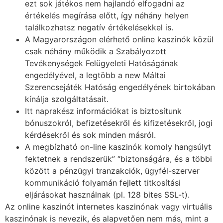
ezt sok játékos nem hajlandó elfogadni az
értékelés megírása előtt, így néhány helyen
találkozhatsz negatív értékelésekkel is.
A Magyarországon elérhető online kaszinók közül
csak néhány működik a Szabályozott
Tevékenységek Felügyeleti Hatóságának
engedélyével, a legtöbb a new Máltai
Szerencsejáték Hatóság engedélyének birtokában
kínálja szolgáltatásait.
Itt naprakész információkat is biztosítunk
bónuszokról, befizetésekről és kifizetésekről, jogi
kérdésekről és sok minden másról.
A megbízható on-line kaszinók komoly hangsúlyt
fektetnek a rendszerük” “biztonságára, és a többi
között a pénzügyi tranzakciók, ügyfél-szerver
kommunikáció folyamán fejlett titkosítási
eljárásokat használnak (pl. 128 bites SSL-t).
Az online kaszinót internetes kaszinónak vagy virtuális
kaszinónak is nevezik, és alapvetően nem más, mint a