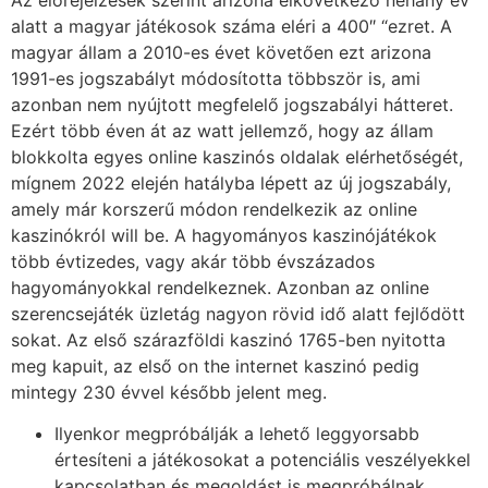
alatt a magyar játékosok száma eléri a 400″ “ezret. A
magyar állam a 2010-es évet követően ezt arizona
1991-es jogszabályt módosította többször is, ami
azonban nem nyújtott megfelelő jogszabályi hátteret.
Ezért több éven át az watt jellemző, hogy az állam
blokkolta egyes online kaszinós oldalak elérhetőségét,
mígnem 2022 elején hatályba lépett az új jogszabály,
amely már korszerű módon rendelkezik az online
kaszinókról will be. A hagyományos kaszinójátékok
több évtizedes, vagy akár több évszázados
hagyományokkal rendelkeznek. Azonban az online
szerencsejáték üzletág nagyon rövid idő alatt fejlődött
sokat. Az első szárazföldi kaszinó 1765-ben nyitotta
meg kapuit, az első on the internet kaszinó pedig
mintegy 230 évvel később jelent meg.
Ilyenkor megpróbálják a lehető leggyorsabb
értesíteni a játékosokat a potenciális veszélyekkel
kapcsolatban és megoldást is megpróbálnak