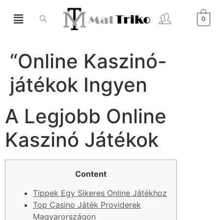
0
“Online Kaszinó-
játékok Ingyen
A Legjobb Online
Kaszinó Játékok
Content
Tippek Egy Sikeres Online Játékhoz
Top Casino Játék Providerek
Magyarországon