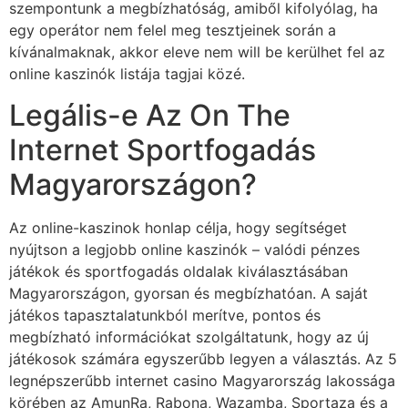
szempontunk a megbízhatóság, amiből kifolyólag, ha
egy operátor nem felel meg tesztjeinek során a
kívánalmaknak, akkor eleve nem will be kerülhet fel az
online kaszinók listája tagjai közé.
Legális-e Az On The
Internet Sportfogadás
Magyarországon?
Az online-kaszinok honlap célja, hogy segítséget
nyújtson a legjobb online kaszinók – valódi pénzes
játékok és sportfogadás oldalak kiválasztásában
Magyarországon, gyorsan és megbízhatóan. A saját
játékos tapasztalatunkból merítve, pontos és
megbízható információkat szolgáltatunk, hogy az új
játékosok számára egyszerűbb legyen a választás. Az 5
legnépszerűbb internet casino Magyarország lakossága
körében az AmunRa, Rabona, Wazamba, Sportaza és a