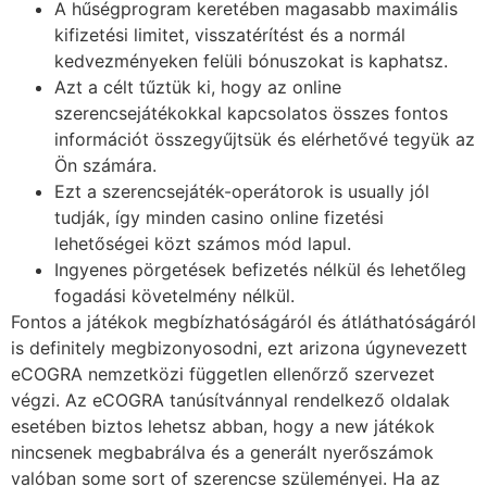
A hűségprogram keretében magasabb maximális
kifizetési limitet, visszatérítést és a normál
kedvezményeken felüli bónuszokat is kaphatsz.
Azt a célt tűztük ki, hogy az online
szerencsejátékokkal kapcsolatos összes fontos
információt összegyűjtsük és elérhetővé tegyük az
Ön számára.
Ezt a szerencsejáték-operátorok is usually jól
tudják, így minden casino online fizetési
lehetőségei közt számos mód lapul.
Ingyenes pörgetések befizetés nélkül és lehetőleg
fogadási követelmény nélkül.
Fontos a játékok megbízhatóságáról és átláthatóságáról
is definitely megbizonyosodni, ezt arizona úgynevezett
eCOGRA nemzetközi független ellenőrző szervezet
végzi. Az eCOGRA tanúsítvánnyal rendelkező oldalak
esetében biztos lehetsz abban, hogy a new játékok
nincsenek megbabrálva és a generált nyerőszámok
valóban some sort of szerencse szüleményei. Ha az