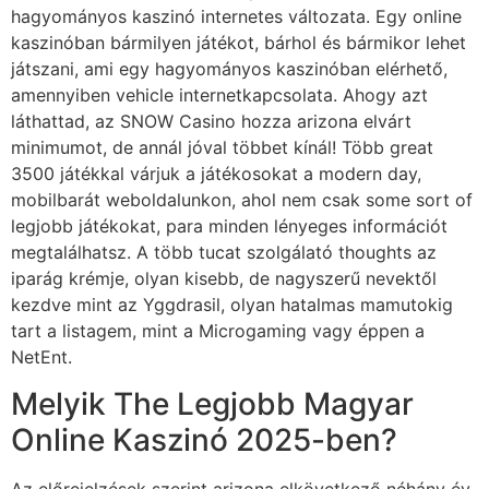
hagyományos kaszinó internetes változata. Egy online
kaszinóban bármilyen játékot, bárhol és bármikor lehet
játszani, ami egy hagyományos kaszinóban elérhető,
amennyiben vehicle internetkapcsolata. Ahogy azt
láthattad, az SNOW Casino hozza arizona elvárt
minimumot, de annál jóval többet kínál! Több great
3500 játékkal várjuk a játékosokat a modern day,
mobilbarát weboldalunkon, ahol nem csak some sort of
legjobb játékokat, para minden lényeges információt
megtalálhatsz. A több tucat szolgálató thoughts az
iparág krémje, olyan kisebb, de nagyszerű nevektől
kezdve mint az Yggdrasil, olyan hatalmas mamutokig
tart a listagem, mint a Microgaming vagy éppen a
NetEnt.
Melyik The Legjobb Magyar
Online Kaszinó 2025-ben?
Az előrejelzések szerint arizona elkövetkező néhány év