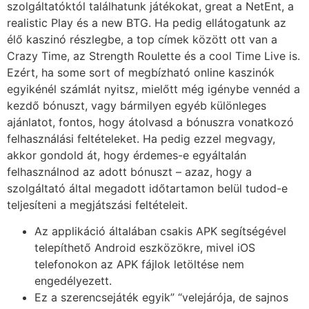
szolgáltatóktól találhatunk játékokat, great a NetEnt, a
realistic Play és a new BTG. Ha pedig ellátogatunk az
élő kaszinó részlegbe, a top címek között ott van a
Crazy Time, az Strength Roulette és a cool Time Live is.
Ezért, ha some sort of megbízható online kaszinók
egyikénél számlát nyitsz, mielőtt még igénybe vennéd a
kezdő bónuszt, vagy bármilyen egyéb különleges
ajánlatot, fontos, hogy átolvasd a bónuszra vonatkozó
felhasználási feltételeket. Ha pedig ezzel megvagy,
akkor gondold át, hogy érdemes-e egyáltalán
felhasználnod az adott bónuszt – azaz, hogy a
szolgáltató által megadott időtartamon belül tudod-e
teljesíteni a megjátszási feltételeit.
Az applikáció általában csakis APK segítségével
telepíthető Android eszközökre, mivel iOS
telefonokon az APK fájlok letöltése nem
engedélyezett.
Ez a szerencsejáték egyik” “velejárója, de sajnos