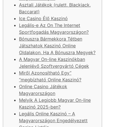
Asztali Játékok (rulett, Blackjack,
Baccarat)
Ice Casino Élő Kaszinó
Legális-e Az On The Internet
Sportfogadás Magyarországon?
Bónuszra Bármekkora Tétben
Játszhatok Kaszinó Online
Oldalakon, Ha A Bónuszra Megyek?
A Magyar On-line Kaszinókban
Jelenlévő Szoftvergyártó Cégek
Miről Azonosítható Egy”
“megbízható Online Kaszinó?
Online Casino Játékok
Magyarországon
Melyik A Legjobb Magyar On-line
Kaszinó 2025-ben?
Legális Online Kaszinó – A
Magyarországon Engedélyezett