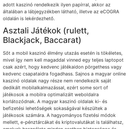
adott kaszinó rendelkezik ilyen papírral, akkor az
általában a lábjegyzékben látható, illetve az eCOGRA
oldalán is lekérdezhető.
Asztali Játékok (rulett,
Blackjack, Baccarat)
Sőt a mobil kaszinó élmény utazás esetén is tökéletes,
mivel így nem kell magaddal vinned egy teljes laptopot
csak azért, hogy kedvenc játékaidon pörgethess vagy
kedvenc csapataidra fogadhass. Sajnos a magyar online
kaszinó oldalak nagy része nem rendelkezik saját
dedikált mobilalkalmazással, ezért some sort of
játékosok a mobilra optimalizált weboldalra
korlátozódnak. A magyar kaszinó oldalak ki- és
befizetési lehetőségek sokaságával készültek a
játékosok számára. A hagyományos fizetési módok
mellett, e-pénztárcákat és kriptovalutákat is találhatsz,