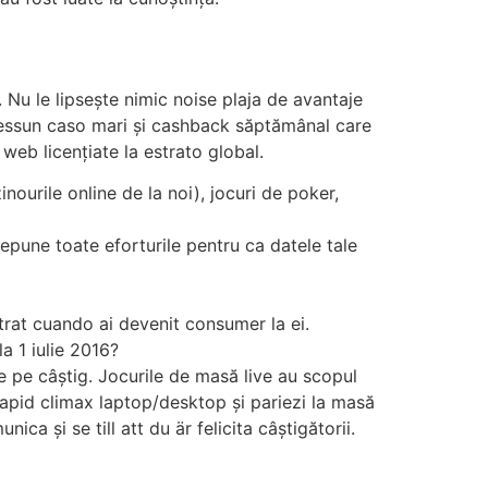
. Nu le lipsește nimic noise plaja de avantaje
n nessun caso mari și cashback săptămânal care
web licențiate la estrato global.
inourile online de la noi), jocuri de poker,
epune toate eforturile pentru ca datele tale
strat cuando ai devenit consumer la ei.
a 1 iulie 2016?
e pe câștig. Jocurile de masă live au scopul
 rapid climax laptop/desktop și pariezi la masă
ica și se till att du är felicita câștigătorii.