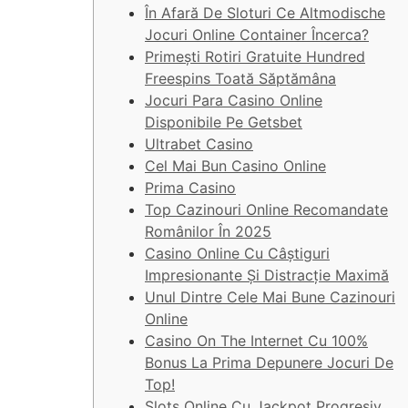
În Afară De Sloturi Ce Altmodische
Jocuri Online Container Încerca?
Primești Rotiri Gratuite Hundred
Freespins Toată Săptămâna
Jocuri Para Casino Online
Disponibile Pe Getsbet
Ultrabet Casino
Cel Mai Bun Casino Online
Prima Casino
Top Cazinouri Online Recomandate
Românilor În 2025
Casino Online Cu Câștiguri
Impresionante Și Distracție Maximă
Unul Dintre Cele Mai Bune Cazinouri
Online
Casino On The Internet Cu 100%
Bonus La Prima Depunere Jocuri De
Top!
Slots Online Cu Jackpot Progresiv