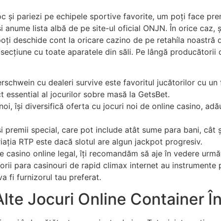
roc și pariezi pe echipele sportive favorite, um poți face p
și anume lista albă de pe site-ul oficial ONJN. În orice caz,
poți deschide cont la oricare cazino de pe retahíla noastră de
o secțiune cu toate aparatele din săli. Pe lângă producători
schwein cu dealeri survive este favoritul jucătorilor cu un 
ct essential al jocurilor sobre masă la GetsBet.
noi, își diversifică oferta cu jocuri noi de online casino, ad
 premii special, care pot include atât sume para bani, cât 
iația RTP este dacă slotul are algun jackpot progresiv.
ine casino online legal, îți recomandăm să aje în vedere urm
torii para casinouri de rapid climax internet au instrumente p
va fi furnizorul tau preferat.
Alte Jocuri Online Container Î