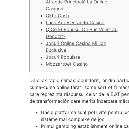
Atracția Principală La Online
Casinos
Okto Cash
Luck Apresentando Casino
Q Ce El Bonusul De Bun Venit Cu
Depozit?
Jocuri Online Casino Million
Exclusive
Jocuri Populare
Mozzartbet Casino
Dă click rapid climax jocul dorit, iar din part
cuma-cuma online fără” “some sort of fi măcar
care reprezintă răspunsul celor de la EGT pen
de transformación care merită încercate măca
Unele platforme sunt potrivite pentru juc
sisteme mai complexe de joc.
Primul gambling establishment online care