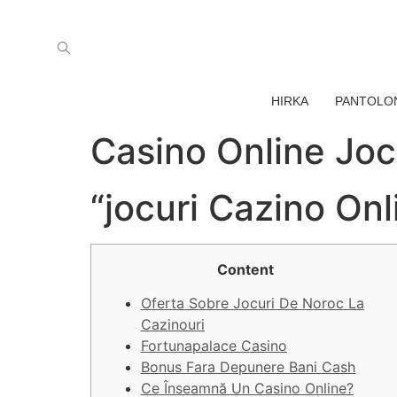
HIRKA
PANTOLO
Casino Online Joc
“jocuri Cazino On
Content
Oferta Sobre Jocuri De Noroc La
Cazinouri
Fortunapalace Casino
Bonus Fara Depunere Bani Cash
Ce Înseamnă Un Casino Online?