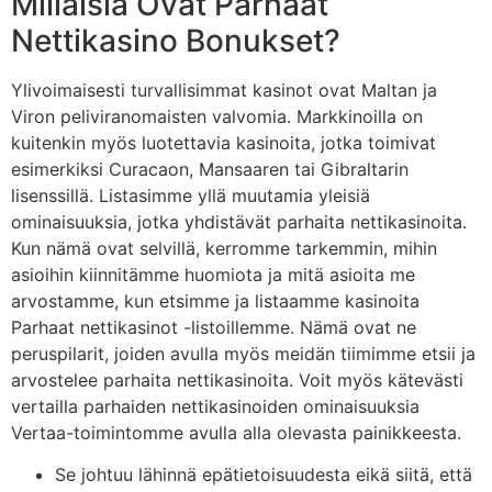
Millaisia Ovat Parhaat
Nettikasino Bonukset?
Ylivoimaisesti turvallisimmat kasinot ovat Maltan ja
Viron peliviranomaisten valvomia. Markkinoilla on
kuitenkin myös luotettavia kasinoita, jotka toimivat
esimerkiksi Curacaon, Mansaaren tai Gibraltarin
lisenssillä. Listasimme yllä muutamia yleisiä
ominaisuuksia, jotka yhdistävät parhaita nettikasinoita.
Kun nämä ovat selvillä, kerromme tarkemmin, mihin
asioihin kiinnitämme huomiota ja mitä asioita me
arvostamme, kun etsimme ja listaamme kasinoita
Parhaat nettikasinot -listoillemme. Nämä ovat ne
peruspilarit, joiden avulla myös meidän tiimimme etsii ja
arvostelee parhaita nettikasinoita. Voit myös kätevästi
vertailla parhaiden nettikasinoiden ominaisuuksia
Vertaa-toimintomme avulla alla olevasta painikkeesta.
Se johtuu lähinnä epätietoisuudesta eikä siitä, että