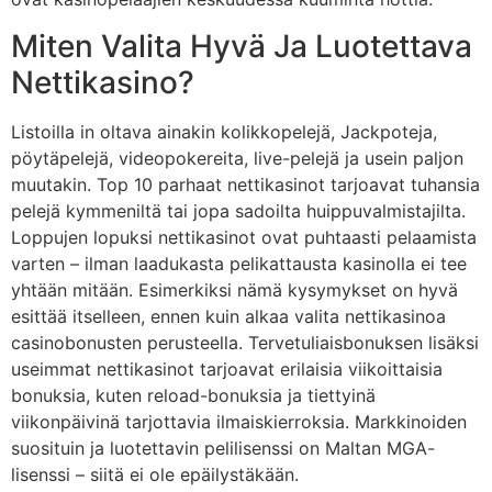
Miten Valita Hyvä Ja Luotettava
Nettikasino?
Listoilla in oltava ainakin kolikkopelejä, Jackpoteja,
pöytäpelejä, videopokereita, live-pelejä ja usein paljon
muutakin. Top 10 parhaat nettikasinot tarjoavat tuhansia
pelejä kymmeniltä tai jopa sadoilta huippuvalmistajilta.
Loppujen lopuksi nettikasinot ovat puhtaasti pelaamista
varten – ilman laadukasta pelikattausta kasinolla ei tee
yhtään mitään. Esimerkiksi nämä kysymykset on hyvä
esittää itselleen, ennen kuin alkaa valita nettikasinoa
casinobonusten perusteella. Tervetuliaisbonuksen lisäksi
useimmat nettikasinot tarjoavat erilaisia viikoittaisia
bonuksia, kuten reload-bonuksia ja tiettyinä
viikonpäivinä tarjottavia ilmaiskierroksia. Markkinoiden
suosituin ja luotettavin pelilisenssi on Maltan MGA-
lisenssi – siitä ei ole epäilystäkään.