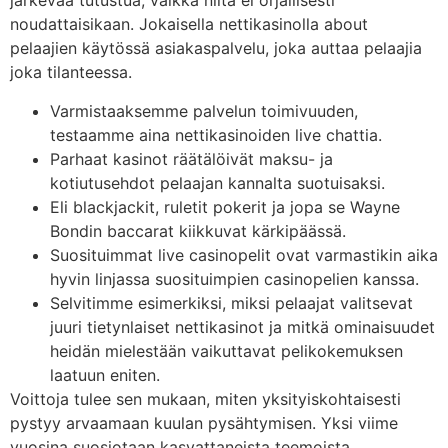
järkevää tutustua, vaikka niitä ei orjallisesti
noudattaisikaan. Jokaisella nettikasinolla about
pelaajien käytössä asiakaspalvelu, joka auttaa pelaajia
joka tilanteessa.
Varmistaaksemme palvelun toimivuuden,
testaamme aina nettikasinoiden live chattia.
Parhaat kasinot räätälöivät maksu- ja
kotiutusehdot pelaajan kannalta suotuisaksi.
Eli blackjackit, ruletit pokerit ja jopa se Wayne
Bondin baccarat kiikkuvat kärkipäässä.
Suosituimmat live casinopelit ovat varmastikin aika
hyvin linjassa suosituimpien casinopelien kanssa.
Selvitimme esimerkiksi, miksi pelaajat valitsevat
juuri tietynlaiset nettikasinot ja mitkä ominaisuudet
heidän mielestään vaikuttavat pelikokemuksen
laatuun eniten.
Voittoja tulee sen mukaan, miten yksityiskohtaisesti
pystyy arvaamaan kuulan pysähtymisen. Yksi viime
vuosina suosiotaan kasvattaneista teemoista