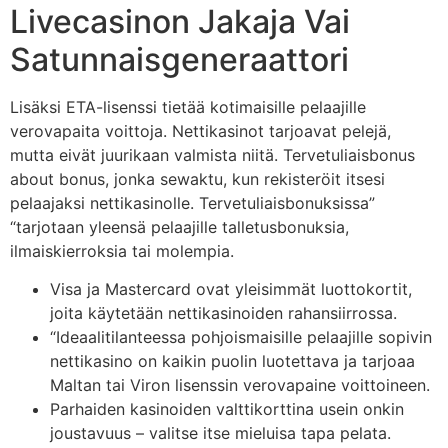
Livecasinon Jakaja Vai
Satunnaisgeneraattori
Lisäksi ETA-lisenssi tietää kotimaisille pelaajille
verovapaita voittoja. Nettikasinot tarjoavat pelejä,
mutta eivät juurikaan valmista niitä. Tervetuliaisbonus
about bonus, jonka sewaktu, kun rekisteröit itsesi
pelaajaksi nettikasinolle. Tervetuliaisbonuksissa”
“tarjotaan yleensä pelaajille talletusbonuksia,
ilmaiskierroksia tai molempia.
Visa ja Mastercard ovat yleisimmät luottokortit,
joita käytetään nettikasinoiden rahansiirrossa.
“Ideaalitilanteessa pohjoismaisille pelaajille sopivin
nettikasino on kaikin puolin luotettava ja tarjoaa
Maltan tai Viron lisenssin verovapaine voittoineen.
Parhaiden kasinoiden valttikorttina usein onkin
joustavuus – valitse itse mieluisa tapa pelata.