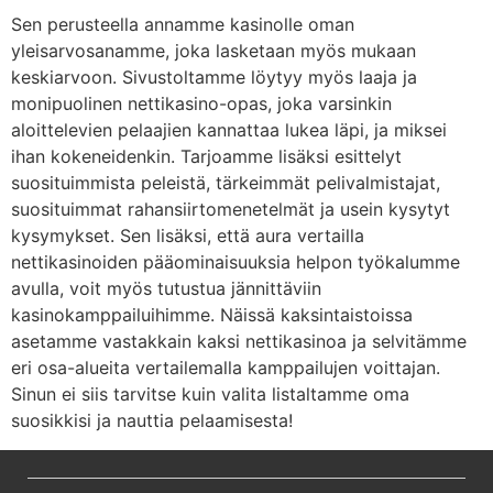
Sen perusteella annamme kasinolle oman
yleisarvosanamme, joka lasketaan myös mukaan
keskiarvoon. Sivustoltamme löytyy myös laaja ja
monipuolinen nettikasino-opas, joka varsinkin
aloittelevien pelaajien kannattaa lukea läpi, ja miksei
ihan kokeneidenkin. Tarjoamme lisäksi esittelyt
suosituimmista peleistä, tärkeimmät pelivalmistajat,
suosituimmat rahansiirtomenetelmät ja usein kysytyt
kysymykset. Sen lisäksi, että aura vertailla
nettikasinoiden pääominaisuuksia helpon työkalumme
avulla, voit myös tutustua jännittäviin
kasinokamppailuihimme. Näissä kaksintaistoissa
asetamme vastakkain kaksi nettikasinoa ja selvitämme
eri osa-alueita vertailemalla kamppailujen voittajan.
Sinun ei siis tarvitse kuin valita listaltamme oma
suosikkisi ja nauttia pelaamisesta!