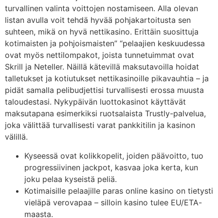
turvallinen valinta voittojen nostamiseen. Alla olevan
listan avulla voit tehdä hyvää pohjakartoitusta sen
suhteen, mikä on hyvä nettikasino. Erittäin suosittuja
kotimaisten ja pohjoismaisten” “pelaajien keskuudessa
ovat myös nettilompakot, joista tunnetuimmat ovat
Skrill ja Neteller. Näillä kätevillä maksutavoilla hoidat
talletukset ja kotiutukset nettikasinoille pikavauhtia – ja
pidät samalla pelibudjettisi turvallisesti erossa muusta
taloudestasi. Nykypäivän luottokasinot käyttävät
maksutapana esimerkiksi ruotsalaista Trustly-palvelua,
joka välittää turvallisesti varat pankkitilin ja kasinon
välillä.
Kyseessä ovat kolikkopelit, joiden päävoitto, tuo
progressiivinen jackpot, kasvaa joka kerta, kun
joku pelaa kyseistä peliä.
Kotimaisille pelaajille paras online kasino on tietysti
vieläpä verovapaa – silloin kasino tulee EU/ETA-
maasta.