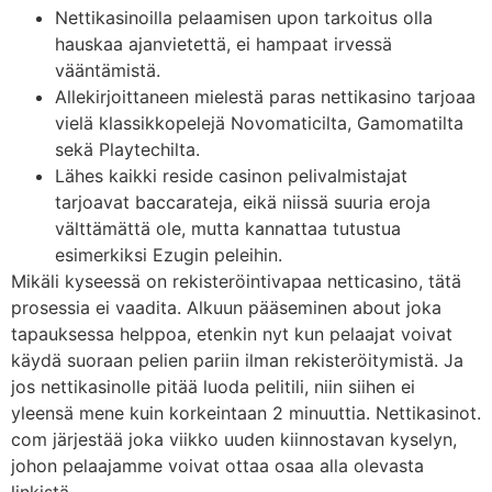
Nettikasinoilla pelaamisen upon tarkoitus olla
hauskaa ajanvietettä, ei hampaat irvessä
vääntämistä.
Allekirjoittaneen mielestä paras nettikasino tarjoaa
vielä klassikkopelejä Novomaticilta, Gamomatilta
sekä Playtechilta.
Lähes kaikki reside casinon pelivalmistajat
tarjoavat baccarateja, eikä niissä suuria eroja
välttämättä ole, mutta kannattaa tutustua
esimerkiksi Ezugin peleihin.
Mikäli kyseessä on rekisteröintivapaa netticasino, tätä
prosessia ei vaadita. Alkuun pääseminen about joka
tapauksessa helppoa, etenkin nyt kun pelaajat voivat
käydä suoraan pelien pariin ilman rekisteröitymistä. Ja
jos nettikasinolle pitää luoda pelitili, niin siihen ei
yleensä mene kuin korkeintaan 2 minuuttia. Nettikasinot.
com järjestää joka viikko uuden kiinnostavan kyselyn,
johon pelaajamme voivat ottaa osaa alla olevasta
linkistä.