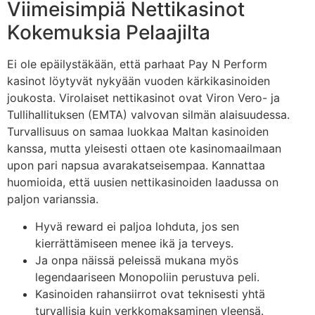
Viimeisimpiä Nettikasinot
Kokemuksia Pelaajilta
Ei ole epäilystäkään, että parhaat Pay N Perform
kasinot löytyvät nykyään vuoden kärkikasinoiden
joukosta. Virolaiset nettikasinot ovat Viron Vero- ja
Tullihallituksen (EMTA) valvovan silmän alaisuudessa.
Turvallisuus on samaa luokkaa Maltan kasinoiden
kanssa, mutta yleisesti ottaen ote kasinomaailmaan
upon pari napsua avarakatseisempaa. Kannattaa
huomioida, että uusien nettikasinoiden laadussa on
paljon varianssia.
Hyvä reward ei paljoa lohduta, jos sen
kierrättämiseen menee ikä ja terveys.
Ja onpa näissä peleissä mukana myös
legendaariseen Monopoliin perustuva peli.
Kasinoiden rahansiirrot ovat teknisesti yhtä
turvallisia kuin verkkomaksaminen yleensä.