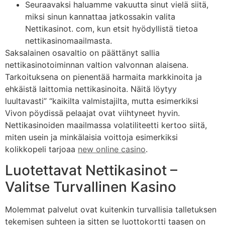
Seuraavaksi haluamme vakuutta sinut vielä siitä,
miksi sinun kannattaa jatkossakin valita
Nettikasinot. com, kun etsit hyödyllistä tietoa
nettikasinomaailmasta.
Saksalainen osavaltio on päättänyt sallia
nettikasinotoiminnan valtion valvonnan alaisena.
Tarkoituksena on pienentää harmaita markkinoita ja
ehkäistä laittomia nettikasinoita. Näitä löytyy
luultavasti” “kaikilta valmistajilta, mutta esimerkiksi
Vivon pöydissä pelaajat ovat viihtyneet hyvin.
Nettikasinoiden maailmassa volatiliteetti kertoo siitä,
miten usein ja minkälaisia voittoja esimerkiksi
kolikkopeli tarjoaa
new online casino
.
Luotettavat Nettikasinot –
Valitse Turvallinen Kasino
Molemmat palvelut ovat kuitenkin turvallisia talletuksen
tekemisen suhteen ja sitten se luottokortti taasen on