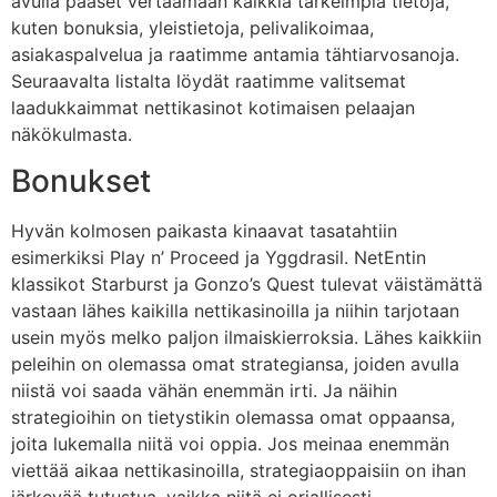
avulla pääset vertaamaan kaikkia tärkeimpiä tietoja,
kuten bonuksia, yleistietoja, pelivalikoimaa,
asiakaspalvelua ja raatimme antamia tähtiarvosanoja.
Seuraavalta listalta löydät raatimme valitsemat
laadukkaimmat nettikasinot kotimaisen pelaajan
näkökulmasta.
Bonukset
Hyvän kolmosen paikasta kinaavat tasatahtiin
esimerkiksi Play n’ Proceed ja Yggdrasil. NetEntin
klassikot Starburst ja Gonzo’s Quest tulevat väistämättä
vastaan lähes kaikilla nettikasinoilla ja niihin tarjotaan
usein myös melko paljon ilmaiskierroksia. Lähes kaikkiin
peleihin on olemassa omat strategiansa, joiden avulla
niistä voi saada vähän enemmän irti. Ja näihin
strategioihin on tietystikin olemassa omat oppaansa,
joita lukemalla niitä voi oppia. Jos meinaa enemmän
viettää aikaa nettikasinoilla, strategiaoppaisiin on ihan