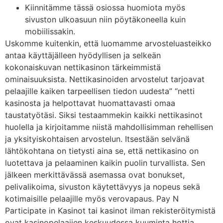
Kiinnitämme tässä osiossa huomiota myös
sivuston ulkoasuun niin pöytäkoneella kuin
mobiilissakin.
Uskomme kuitenkin, että luomamme arvosteluasteikko
antaa käyttäjälleen hyödyllisen ja selkeän
kokonaiskuvan nettikasinon tärkeimmistä
ominaisuuksista. Nettikasinoiden arvostelut tarjoavat
pelaajille kaiken tarpeellisen tiedon uudesta” “netti
kasinosta ja helpottavat huomattavasti omaa
taustatyötäsi. Siksi testaammekin kaikki nettikasinot
huolella ja kirjoitamme niistä mahdollisimman rehellisen
ja yksityiskohtaisen arvostelun. Itsestään selvänä
lähtökohtana on tietysti aina se, että nettikasino on
luotettava ja pelaaminen kaikin puolin turvallista. Sen
jälkeen merkittävässä asemassa ovat bonukset,
pelivalikoima, sivuston käytettävyys ja nopeus sekä
kotimaisille pelaajille myös verovapaus. Pay N
Participate in Kasinot tai kasinot ilman rekisteröitymistä
ovat kasinopelaajien keskuudessa kuuminta hottia.