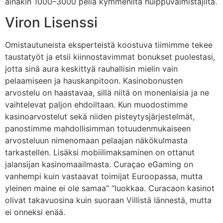
ainakin 1000–3000 peliä kymmeniltä huippuvalmistajilta.
Viron Lisenssi
Omistautuneista eksperteistä koostuva tiimimme tekee
taustatyöt ja etsii kiinnostavimmat bonukset puolestasi,
jotta sinä aura keskittyä rauhallisin mielin vain
pelaamiseen ja hauskanpitoon. Kasinobonusten
arvostelu on haastavaa, sillä niitä on monenlaisia ja ne
vaihtelevat paljon ehdoiltaan. Kun muodostimme
kasinoarvostelut sekä niiden pisteytysjärjestelmät,
panostimme mahdollisimman totuudenmukaiseen
arvosteluun nimenomaan pelaajan näkökulmasta
tarkastellen. Lisäksi mobiilimaksaminen on ottanut
jalansijan kasinomaailmasta. Curaçao eGaming on
vanhempi kuin vastaavat toimijat Euroopassa, mutta
yleinen maine ei ole samaa” “luokkaa. Curacaon kasinot
olivat takavuosina kuin suoraan Villistä lännestä, mutta
ei onneksi enää.