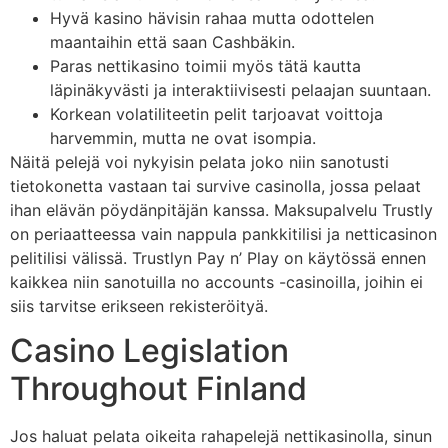
Hyvä kasino hävisin rahaa mutta odottelen
maantaihin että saan Cashbäkin.
Paras nettikasino toimii myös tätä kautta
läpinäkyvästi ja interaktiivisesti pelaajan suuntaan.
Korkean volatiliteetin pelit tarjoavat voittoja
harvemmin, mutta ne ovat isompia.
Näitä pelejä voi nykyisin pelata joko niin sanotusti
tietokonetta vastaan tai survive casinolla, jossa pelaat
ihan elävän pöydänpitäjän kanssa. Maksupalvelu Trustly
on periaatteessa vain nappula pankkitilisi ja netticasinon
pelitilisi välissä. Trustlyn Pay n’ Play on käytössä ennen
kaikkea niin sanotuilla no accounts -casinoilla, joihin ei
siis tarvitse erikseen rekisteröityä.
Casino Legislation
Throughout Finland
Jos haluat pelata oikeita rahapelejä nettikasinolla, sinun