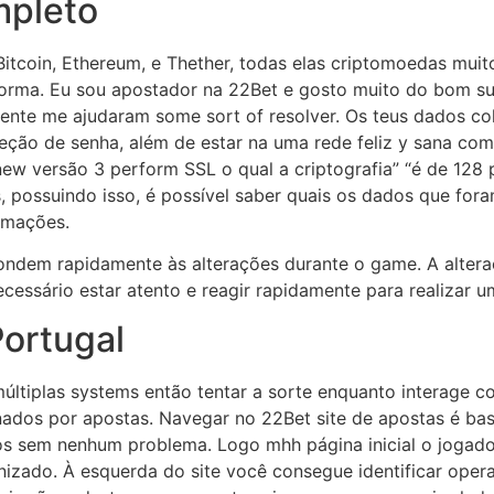
mpleto
oin, Ethereum, e Thether, todas elas criptomoedas muito 
orma. Eu sou apostador na 22Bet e gosto muito do bom sup
nte me ajudaram some sort of resolver. Os teus dados co
ão de senha, além de estar na uma rede feliz y sana com u
w versão 3 perform SSL o qual a criptografia” “é de 128 p
, possuindo isso, é possível saber quais os dados que for
rmações.
pondem rapidamente às alterações durante o game. A alte
cessário estar atento e reagir rapidamente para realizar um
Portugal
últiplas systems então tentar a sorte enquanto interage c
ados por apostas. Navegar no 22Bet site de apostas é basta
os sem nenhum problema. Logo mhh página inicial o jogado
izado. À esquerda do site você consegue identificar opera