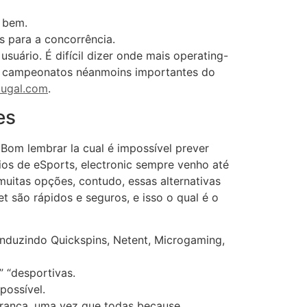
 bem.
s para a concorrência.
suário. É difícil dizer onde mais operating-
os campeonatos néanmoins importantes do
tugal.com
.
es
 Bom lembrar la cual é impossível prever
ios de eSports, electronic sempre venho até
uitas opções, contudo, essas alternativas
 são rápidos e seguros, e isso o qual é o
nduzindo Quickspins, Netent, Microgaming,
 “desportivas.
possível.
urança, uma vez que todas because