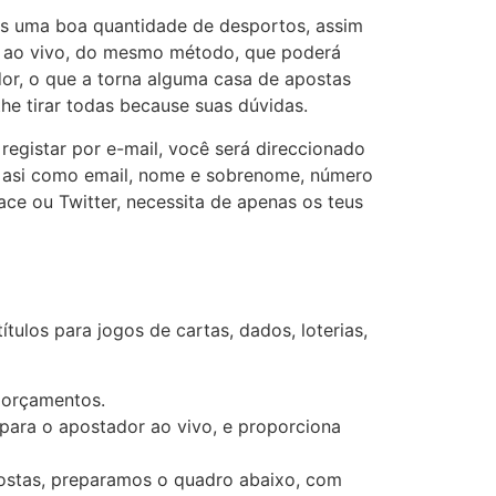
os uma boa quantidade de desportos, assim
s ao vivo, do mesmo método, que poderá
dor, o que a torna alguma casa de apostas
he tirar todas because suas dúvidas.
egistar por e-mail, você será direccionado
is asi como email, nome e sobrenome, número
ace ou Twitter, necessita de apenas os teus
ulos para jogos de cartas, dados, loterias,
e orçamentos.
 para o apostador ao vivo, e proporciona
ostas, preparamos o quadro abaixo, com