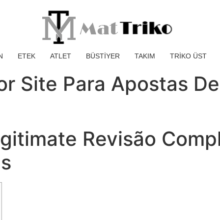
N
ETEK
ATLET
BÜSTİYER
TAKIM
TRİKO ÜST
or Site Para Apostas D
egitimate Revisão Comp
as