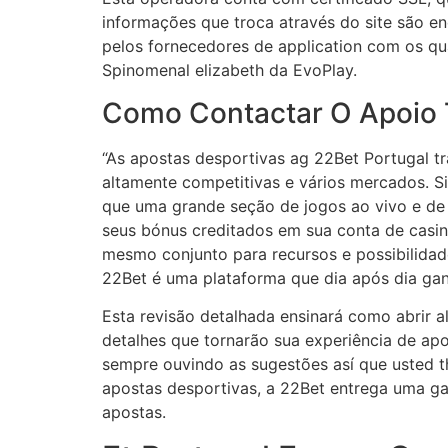
informações que troca através do site são en
pelos fornecedores de application com os qu
Spinomenal elizabeth da EvoPlay.
Como Contactar O Apoio 
“As apostas desportivas ag 22Bet Portugal t
altamente competitivas e vários mercados. S
que uma grande seção de jogos ao vivo e d
seus bónus creditados em sua conta de casin
mesmo conjunto para recursos e possibilidad
22Bet é uma plataforma que dia após dia ga
Esta revisão detalhada ensinará como abrir a
detalhes que tornarão sua experiência de apo
sempre ouvindo as sugestões así que usted th
apostas desportivas, a 22Bet entrega uma g
apostas.