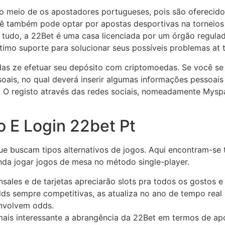
no meio de os apostadores portugueses, pois são oferecid
cê também pode optar por apostas desportivas na torneio
de tudo, a 22Bet é uma casa licenciada por um órgão regula
imo suporte para solucionar seus possíveis problemas at t
as ze efetuar seu depósito com criptomoedas. Se você se r
oais, no qual deverá inserir algumas informações pessoa
a. O registo através das redes sociais, nomeadamente Mysp
o E Login 22bet Pt
 buscam tipos alternativos de jogos. Aqui encontram-se tít
nda jogar jogos de mesa no método single-player.
sales e de tarjetas apreciarão slots pra todos os gostos 
dds sempre competitivas, as atualiza no ano de tempo real
nvolvem odds.
ais interessante a abrangência da 22Bet em termos de ap