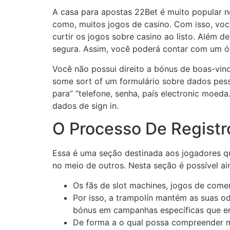
A casa para apostas 22Bet é muito popular 
como, muitos jogos de casino. Com isso, vo
curtir os jogos sobre casino ao listo. Além 
segura. Assim, você poderá contar com um ót
Você não possui direito a bónus de boas-vind
some sort of um formulário sobre dados pess
para” “telefone, senha, país electronic moed
dados de sign in.
O Processo De Registr
Essa é uma seção destinada aos jogadores que
no meio de outros. Nesta seção é possível ai
Os fãs de slot machines, jogos de comen
Por isso, a trampolín mantém as suas o
bónus em campanhas específicas que e
De forma a o qual possa compreender m