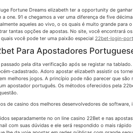
uge Fortune Dreams elizabeth ter a opportunity de ganhar
m a one. 91 e chegamos a ver uma diferença de five décima
lmente aqueles ao vivo, o os quais é muito grande para o u
ar tantas opções de apostas. No site, você encontrará 
 quais você pode ter uma paixão especial
22bet-login-por
bet Para Apostadores Portugues
passado pela dita verificação após se registar na tablado.
ecém-cadastrado. Adoro apostar elizabeth assistir os torne
em melhores jogos. A princípio pode não parecer que são m
 um apostador português. Os métodos oferecidos pela 22bet
questão.
os de casino dos melhores desenvolvedores de software, i
idos separadamente no on line casino 22Bet e nas apostas”
ail com suas dúvidas e ele será respondido o mais rápido 
que lhe da voie apostar em redes públicas com grande seg