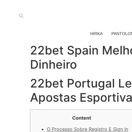
HIRKA
PANTOLO
22bet Spain Melh
Dinheiro
22bet Portugal L
Apostas Esportiv
Content
O Processo Sobre Registro E Sign In