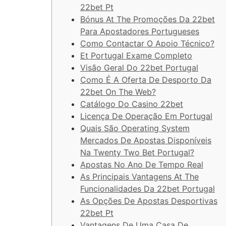
22bet Pt
Bónus At The Promoções Da 22bet
Para Apostadores Portugueses
Como Contactar O Apoio Técnico?
Et Portugal Exame Completo
Visão Geral Do 22bet Portugal
Como É A Oferta De Desporto Da
22bet On The Web?
Catálogo Do Casino 22bet
Licença De Operação Em Portugal
Quais São Operating System
Mercados De Apostas Disponíveis
Na Twenty Two Bet Portugal?
Apostas No Ano De Tempo Real
As Principais Vantagens At The
Funcionalidades Da 22bet Portugal
As Opções De Apostas Desportivas
22bet Pt
Vantagens De Uma Casa De