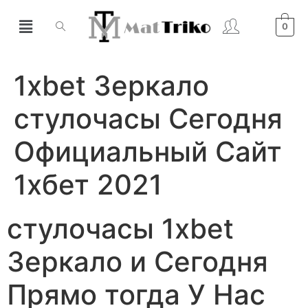
0
1xbet Зеркало
стулочасы Сегодня
Официальный Сайт
1хбет 2021
стулочасы 1xbet
Зеркало и Сегодня
Прямо тогда У Нас