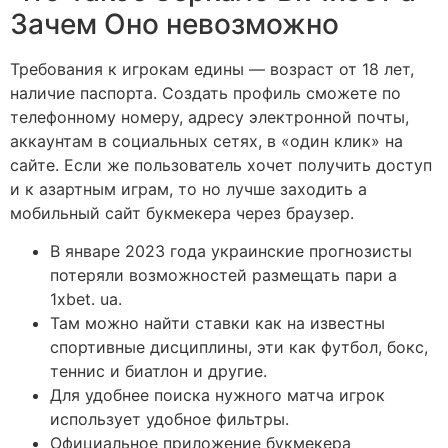
Зачем Оно невозможно
Требования к игрокам едины — возраст от 18 лет,
наличие паспорта. Создать профиль сможете по
телефонному номеру, адресу электронной почты,
аккаунтам в социальных сетях, в «один клик» на
сайте. Если же пользователь хочет получить доступ
и к азартным играм, то но лучше заходить а
мобильный сайт букмекера через браузер.
В январе 2023 года украинские прогнозисты
потеряли возможностей размещать пари а
1xbet. ua.
Там можно найти ставки как на известны
спортивные дисциплины, эти как футбол, бокс,
теннис и биатлон и другие.
Для удобнее поиска нужного матча игрок
использует удобное фильтры.
Официальное приложение букмекера