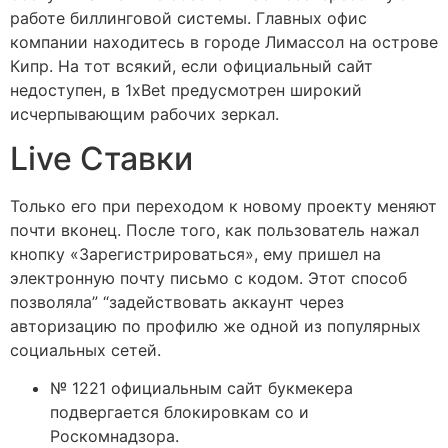
работе биллинговой системы. Главных офис
компании находитесь в городе Лимассол на острове
Кипр. На тот всякий, если официальный сайт
недоступен, в 1xBet предусмотрен широкий
исчерпывающим рабочих зеркал.
Live Ставки
Только его при переходом к новому проекту меняют
почти вконец. После того, как пользователь нажал
кнопку «Зарегистрироваться», ему пришел на
электронную почту письмо с кодом. Этот способ
позволяла” “задействовать аккаунт через
авторизацию по профилю же одной из популярных
социальных сетей.
№ 1221 официальным сайт букмекера
подвергается блокировкам со и
Роскомнадзора.