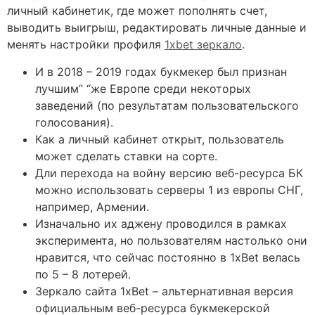
личный кабинетик, где может пополнять счет,
выводить выигрыш, редактировать личные данные и
менять настройки профиля
1xbet зеркало
.
И в 2018 – 2019 годах букмекер был признан
лучшим” “же Европе среди некоторых
заведений (по результатам пользовательского
голосования).
Как а личный кабинет открыт, пользователь
может сделать ставки на сорте.
Дли перехода на войну версию веб-ресурса БК
можно использовать серверы 1 из европы СНГ,
например, Армении.
Изначально их аджену проводился в рамках
эксперимента, но пользователям настолько они
нравится, что сейчас постоянно в 1xBet велась
по 5 – 8 лотерей.
Зеркало сайта 1xBet – альтернативная версия
официальным веб-ресурса букмекерской