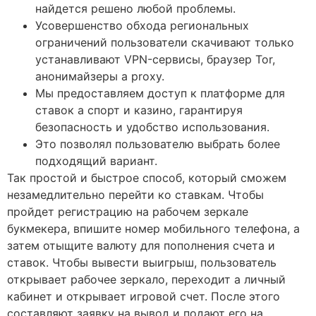
найдется решено любой проблемы.
Усовершенство обхода региональных
ограничений пользователи скачивают только
устанавливают VPN-сервисы, браузер Tor,
анонимайзеры а proxy.
Мы предоставляем доступ к платформе для
ставок а спорт и казино, гарантируя
безопасность и удобство использования.
Это позволял пользователю выбрать более
подходящий вариант.
Так простой и быстрое способ, который сможем
незамедлительно перейти ко ставкам. Чтобы
пройдет регистрацию на рабочем зеркале
букмекера, впишите номер мобильного телефона, а
затем отыщите валюту для пополнения счета и
ставок. Чтобы вывести выигрыш, пользователь
открывает рабочее зеркало, переходит а личный
кабинет и открывает игровой счет. После этого
составляют заявку на вывод и подают его на