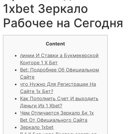
1xbet Зеркало
Рабочее на Сегодня
Content
линии И Ставки а Букмекерской
Конторе 1 Х Бет
Bet: Подробнее Об Официальном
Сайте
что Нужно Для Регистрации На
Сайте 1х Бет?
Как Пополнить Счет И выходить
Деньги Из 1 Xbet?
Чем Отличается Зеркало Бк 1x
Bet От Официального Сайта
Зеркало 1xbet