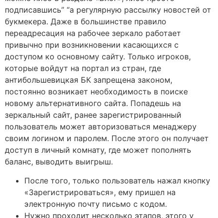
подписавшись” “а регулярную рассылку новостей от
букмекера. Даже в большинстве правило
переадресация на рабочее зеркало работает
привычно при возникновении касающихся с
доступом ко основному сайту. Только игроков,
которые войдут на портал из стран, где
антибольшевицкая БК запрещена законом,
постоянно возникает необходимость в поиске
новому альтернативного сайта. Попадешь на
зеркальный сайт, ранее зарегистрированный
пользователь может авторизоваться менаджеру
своим логином и паролем. После этого он получает
доступ в личный комнату, где может пополнять
баланс, выводить выигрыш.
После того, только пользователь нажал кнопку
«Зарегистрироваться», ему пришел на
электронную почту письмо с кодом.
Нужно проходит несколько этапов, этого у