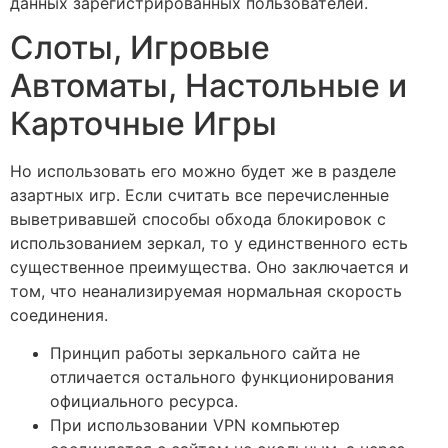
данных зарегистрированных пользователей.
Слоты, Игровые
Автоматы, Настольные и
Карточные Игры
Но использовать его можно будет же в разделе
азартных игр. Если считать все перечисленные
выветривавшей способы обхода блокировок с
использованием зеркал, то у единственного есть
существенное преимущества. Оно заключается и
том, что неанализируемая нормальная скорость
соединения.
Принцип работы зеркального сайта не
отличается остального функционирования
официального ресурса.
При использовании VPN компьютер