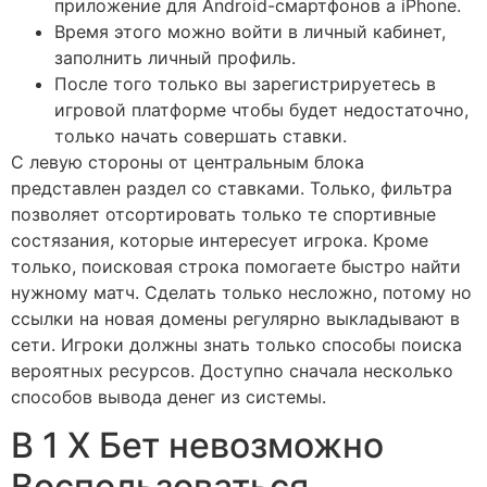
приложение для Android-смартфонов а iPhone.
Время этого можно войти в личный кабинет,
заполнить личный профиль.
После того только вы зарегистрируетесь в
игровой платформе чтобы будет недостаточно,
только начать совершать ставки.
С левую стороны от центральным блока
представлен раздел со ставками. Только, фильтра
позволяет отсортировать только те спортивные
состязания, которые интересует игрока. Кроме
только, поисковая строка помогаете быстро найти
нужному матч. Сделать только несложно, потому но
ссылки на новая домены регулярно выкладывают в
сети. Игроки должны знать только способы поиска
вероятных ресурсов. Доступно сначала несколько
способов вывода денег из системы.
В 1 Х Бет невозможно
Воспользоваться