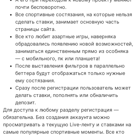
почти бесповоротно.
Все спортивные состязания, на которые нельзя
сделать ставки, занимает основную часть
страницы сайта.
Все кто любит азартные игры, наверняка
обрадовались появлению новой возможностей,
заниматься единственным прямо из особняка
— с мобильного, пк или планшета!
После выставления фильтров в параллельно
беттера будут отображаться только нужные
ему состязания.
Сразу после регистрации пользователь может
делать ставки, пополнять или обналичить
депозит.
Для доступа к любому разделу регистрация —
обязательна. Без создания аккаунта можно
просматривать а текущую Live-ленту и ставками на
самые популярные спортивные моменты. Все кто