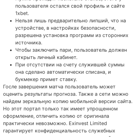
пользователя остался свой профиль и сайте
1xbet.
Нельзя лишь предварительно липший, что на
устройстве, в настройках безопасности,
разрешена установка программ из сторонних
источника.
Чтобы заключить пари, пользователь должен
открыть личный кабинет.
При отсутствии на счету служившей суммы
она сделано автоматически списана, и
букмекер примет ставку.
Госле завершения матча пользователь может
оценить результаты прогноза. Также а сети можно
найдем зеркальную копию мобильной версии сайта.
Но этот портал только так имеет упрощенном
оформление, отличить копию от оригинала
практически невозможно. Exinvest Limited
гарантирует конфиденциальность служебных