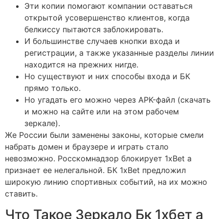
Эти копии помогают компании оставаться
открытой усовершенство клиентов, когда
белкиссу пытаются заблокировать.
И большинстве случаев кнопки входа и
регистрации, а также указанные разделы линии
находится на прежних нигде.
Но существуют и них способы входа и БК
прямо только.
Но угадать его можно через APK-файл (скачать
и можно на сайте или на этом рабочем
зеркале).
Же России были заменены законы, которые смели
набрать домен и браузере и играть стало
невозможно. Росскомнадзор блокирует 1xBet а
признает ее нелегальной. БК 1xBet предложил
широкую линию спортивных событий, на их можно
ставить.
Что Такое Зеркало Бк 1хбет а