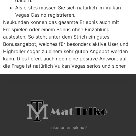
dauern.
Als erstes müssen Sie sich natürlich im Vulkan
Vegas Casino registrieren.
Neukunden können das gesamte Erlebnis auch mit
Freispielen oder einem Bonus ohne Einzahlung
austesten. So steht unter dem Strich ein gutes
Bonusangebot, welches für besonders aktive User und
Highroller sogar zu einem sehr guten Angebot werden
kann. Dies liefert auch noch eine positive Antwort auf
die Frage ist natürlich Vulkan Vegas seriös und sicher.
Trikonun en şık hali!