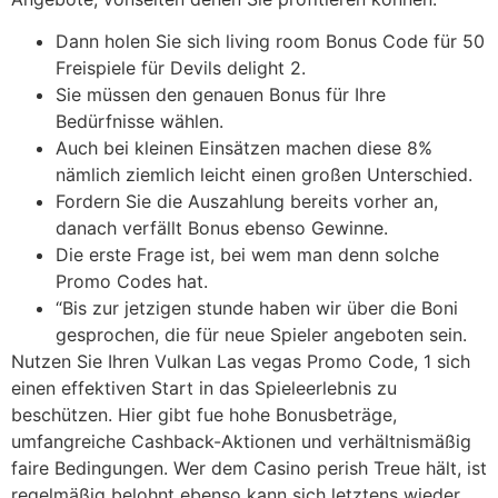
Dann holen Sie sich living room Bonus Code für 50
Freispiele für Devils delight 2.
Sie müssen den genauen Bonus für Ihre
Bedürfnisse wählen.
Auch bei kleinen Einsätzen machen diese 8%
nämlich ziemlich leicht einen großen Unterschied.
Fordern Sie die Auszahlung bereits vorher an,
danach verfällt Bonus ebenso Gewinne.
Die erste Frage ist, bei wem man denn solche
Promo Codes hat.
“Bis zur jetzigen stunde haben wir über die Boni
gesprochen, die für neue Spieler angeboten sein.
Nutzen Sie Ihren Vulkan Las vegas Promo Code, 1 sich
einen effektiven Start in das Spieleerlebnis zu
beschützen. Hier gibt fue hohe Bonusbeträge,
umfangreiche Cashback-Aktionen und verhältnismäßig
faire Bedingungen. Wer dem Casino perish Treue hält, ist
regelmäßig belohnt ebenso kann sich letztens wieder