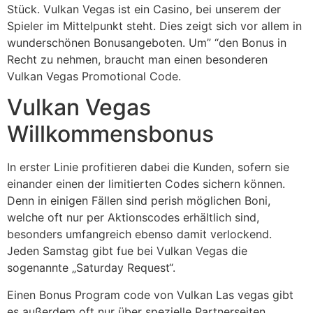
Stück. Vulkan Vegas ist ein Casino, bei unserem der
Spieler im Mittelpunkt steht. Dies zeigt sich vor allem in
wunderschönen Bonusangeboten. Um” “den Bonus in
Recht zu nehmen, braucht man einen besonderen
Vulkan Vegas Promotional Code.
Vulkan Vegas
Willkommensbonus
In erster Linie profitieren dabei die Kunden, sofern sie
einander einen der limitierten Codes sichern können.
Denn in einigen Fällen sind perish möglichen Boni,
welche oft nur per Aktionscodes erhältlich sind,
besonders umfangreich ebenso damit verlockend.
Jeden Samstag gibt fue bei Vulkan Vegas die
sogenannte „Saturday Request“.
Einen Bonus Program code von Vulkan Las vegas gibt
es außerdem oft nur über spezielle Partnerseiten