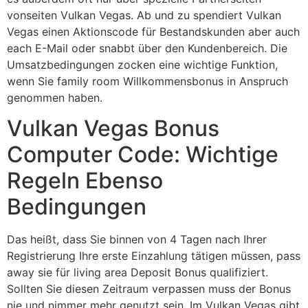
vonseiten Vulkan Vegas. Ab und zu spendiert Vulkan
Vegas einen Aktionscode für Bestandskunden aber auch
each E-Mail oder snabbt über den Kundenbereich. Die
Umsatzbedingungen zocken eine wichtige Funktion,
wenn Sie family room Willkommensbonus in Anspruch
genommen haben.
Vulkan Vegas Bonus
Computer Code: Wichtige
Regeln Ebenso
Bedingungen
Das heißt, dass Sie binnen von 4 Tagen nach Ihrer
Registrierung Ihre erste Einzahlung tätigen müssen, pass
away sie für living area Deposit Bonus qualifiziert.
Sollten Sie diesen Zeitraum verpassen muss der Bonus
nie und nimmer mehr genutzt sein. Im Vulkan Vegas gibt