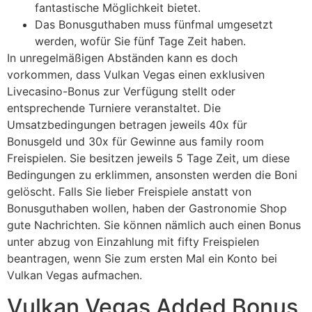
fantastische Möglichkeit bietet.
Das Bonusguthaben muss fünfmal umgesetzt
werden, wofür Sie fünf Tage Zeit haben.
In unregelmäßigen Abständen kann es doch
vorkommen, dass Vulkan Vegas einen exklusiven
Livecasino-Bonus zur Verfügung stellt oder
entsprechende Turniere veranstaltet. Die
Umsatzbedingungen betragen jeweils 40x für
Bonusgeld und 30x für Gewinne aus family room
Freispielen. Sie besitzen jeweils 5 Tage Zeit, um diese
Bedingungen zu erklimmen, ansonsten werden die Boni
gelöscht. Falls Sie lieber Freispiele anstatt von
Bonusguthaben wollen, haben der Gastronomie Shop
gute Nachrichten. Sie können nämlich auch einen Bonus
unter abzug von Einzahlung mit fifty Freispielen
beantragen, wenn Sie zum ersten Mal ein Konto bei
Vulkan Vegas aufmachen.
Vulkan Vegas Added Bonus