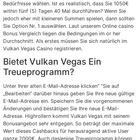
Bedürfnisse wählen. Ist es realistisch, dass Sie 1050€
within fünf (5) Tagen 40 Mal durchführen? Wenn Sie
jedoch eher mit kleineren Summen spielen, dann sollten
Sie Option Nr. 1 auswählen. Laut unserem Online casino
Bonus Vergleich liegen die Bedingungen im or her
Durchschnitt. Als erstes müssen Sie sich natürlich im
Vulkan Vegas Casino registrieren.
Bietet Vulkan Vegas Ein
Treueprogramm?
Unter Ihrer alten E-Mail-Adresse klicken” “Sie auf
„Bearbeiten“ darüber hinaus geben Sie Ihre neue gültige
E-Mail-Adresse ein. Speichern Sie die vorgenommenen
Änderungen und bestätigen Sie Ihre neue E-Mail-
Adresse. Highrollern kommt Vulkan Vegas mit seinem
Bonusangebot sehr entgegen. So beträgt der maximale
Wert dieses Cashbacks für herausragend aktive User
ganze 2000€. Auch dasjenige Treueprogramm können