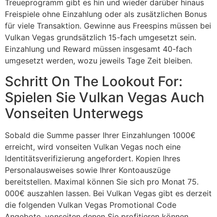
Treueprogramm gibt es hin und wieder darüber hinaus
Freispiele ohne Einzahlung oder als zusätzlichen Bonus
für viele Transaktion. Gewinne aus Freespins müssen bei
Vulkan Vegas grundsätzlich 15-fach umgesetzt sein.
Einzahlung und Reward müssen insgesamt 40-fach
umgesetzt werden, wozu jeweils Tage Zeit bleiben.
Schritt On The Lookout For:
Spielen Sie Vulkan Vegas Auch
Vonseiten Unterwegs
Sobald die Summe passer Ihrer Einzahlungen 1000€
erreicht, wird vonseiten Vulkan Vegas noch eine
Identitätsverifizierung angefordert. Kopien Ihres
Personalausweises sowie Ihrer Kontoauszüge
bereitstellen. Maximal können Sie sich pro Monat 75.
000€ auszahlen lassen. Bei Vulkan Vegas gibt es derzeit
die folgenden Vulkan Vegas Promotional Code
Angebote, vonseiten denen Sie profitieren können.