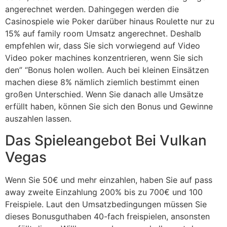
angerechnet werden. Dahingegen werden die
Casinospiele wie Poker darüber hinaus Roulette nur zu
15% auf family room Umsatz angerechnet. Deshalb
empfehlen wir, dass Sie sich vorwiegend auf Video
Video poker machines konzentrieren, wenn Sie sich
den” “Bonus holen wollen. Auch bei kleinen Einsätzen
machen diese 8% nämlich ziemlich bestimmt einen
großen Unterschied. Wenn Sie danach alle Umsätze
erfüllt haben, können Sie sich den Bonus und Gewinne
auszahlen lassen.
Das Spieleangebot Bei Vulkan
Vegas
Wenn Sie 50€ und mehr einzahlen, haben Sie auf pass
away zweite Einzahlung 200% bis zu 700€ und 100
Freispiele. Laut den Umsatzbedingungen müssen Sie
dieses Bonusguthaben 40-fach freispielen, ansonsten