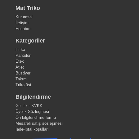
Mat Triko
Kurumsal
İletişim
Hesabım
Kategoriler
Hırka
Pantolon
Etek
Atlet
Büstiyer
Takım
Triko üst
Bilgilendirme
Gizlilik - KVKK
Üyelik Sözleşmesi
Ön bilgilendirme formu
Mesafeli satış sözleşmesi
İade-İptal koşulları