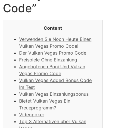
Code”
Content
Verwenden Sie Noch Heute Einen
Vulkan Vegas Promo Code!
Der Vulkan Vegas Promo Code
Freispiele Ohne Einzahlung
Angebotenen Boni Und Vulkan
Vegas Promo Code
Vulkan Vegas Added Bonus Code
Im Test
Vulkan Vegas Einzahlungsbonus
Bietet Vulkan Vegas Ein
Treueprogramm?
Videopoker
Top 3 Alternativen über Vulkan