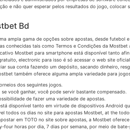
ão e não quer esperar pelos resultados do jogo, colocar s
stbet Bd
a uma ampla gama de opções sobre apostas, desde futebol 
as conhecidas tais como Termos e Condições da Mostbet a
icativo Mostbet para smartphone está disponível tanto afin
atuito, electronic para isso é só acessar o web site oficia
nanciar sua conta fazendo um depósito, sacando dinheiro, 
Mostbet também oferece alguma ampla variedade para jogos
orneios dos seguintes jogos.
, se você ganhar, você pode servir bastante compensado.
ossibilidade de fazer uma variedade de apostas.
tá disponível tanto em virtude de dispositivos Android qu
 todos os dias no site para apostas Mostbet, at the todos
 apostar em TOTO no site sobre apostas, a Mostbet oferece
y-four horas por dia, 7 dias por semana, por meio de bate-p