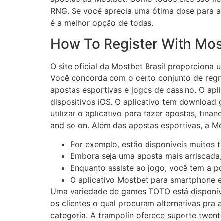
RNG. Se você aprecia uma ótima dose para aç
é a melhor opção de todas.
How To Register With Mo
O site oficial da Mostbet Brasil proporcion
Você concorda com o certo conjunto de regr
apostas esportivas e jogos de cassino. O apl
dispositivos iOS. O aplicativo tem download gr
utilizar o aplicativo para fazer apostas, fi
and so on. Além das apostas esportivas, a 
Por exemplo, estão disponíveis muitos t
Embora seja uma aposta mais arriscada
Enquanto assiste ao jogo, você tem a p
O aplicativo Mostbet para smartphone es
Uma variedade de games TOTO está disponível
os clientes o qual procuram alternativas pra
categoria. A trampolín oferece suporte twent