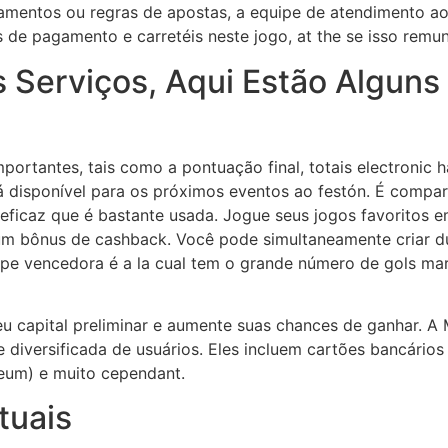
gamentos ou regras de apostas, a equipe de atendimento ao
s de pagamento e carretéis neste jogo, at the se isso remu
s Serviços, Aqui Estão Algu
portantes, tais como a pontuação final, totais electronic
tá disponível para os próximos eventos ao festón. É comp
eficaz que é bastante usada. Jogue seus jogos favoritos em
 um bônus de cashback. Você pode simultaneamente criar d
ipe vencedora é a la cual tem o grande número de gols 
 capital preliminar e aumente suas chances de ganhar. A
diversificada de usuários. Eles incluem cartões bancários (
ereum) e muito cependant.
tuais