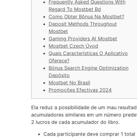
Frequently Asked Questions With
Regard To Mostbet Bd
Como Obter Bônus Na Mostbet?
Deposit Methods Throughout
Mostbet
Gaming Providers At Mostbet
Mostbet Czech Úvod
Quais Características O Aplicativo
Oferece?
Bónus Search Engine Optimization
Depósito
Mostbet No Brasil
Promoções Efectivas 2024
Ela reduz a possibilidade de um mau resulta
acumuladores similares em um número prede
2 lucros de cada acumulador do libro.
Cada participante deve comprar 1 total 