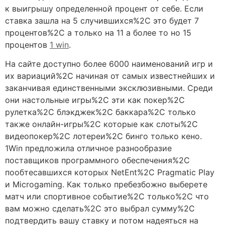
к выигрышу определенной процент от себе. Если
ставка зашла на 5 случившихся%2C это будет 7
процентов%2C а только на 11 а более то но 15
процентов
1 win
.
На сайте доступно более 6000 наименований игр и
их вариаций%2C начиная от самых известнейших и
заканчивая единственными эксклюзивными. Среди
они настольные игры%2C эти как покер%2C
рулетка%2C блэкджек%2C баккара%2C только
также онлайн-игры%2C которые как слоты%2C
видеопокер%2C лотереи%2C бинго только кено.
1Win предложила отличное разнообразие
поставщиков программного обеспечения%2C
пообтесавшихся которых NetEnt%2C Pragmatic Play
и Microgaming. Как только пребезбожно выберете
матч или спортивное событие%2C только%2C что
вам можно сделать%2C это выбрал сумму%2C
подтвердить вашу ставку и потом надеяться на