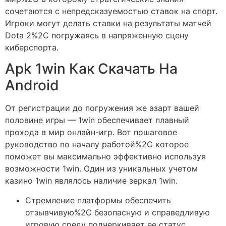
сочетаются с непредсказуемостью ставок на спорт.
Игроки могут делать ставки на результаты матчей
Dota 2%2C погружаясь в напряженную сцену
киберспорта.
Apk 1win Как Скачать На
Android
От регистрации до погружения же азарт вашей
половине игры — 1win обеспечивает плавный
прохода в мир онлайн-игр. Вот пошаговое
руководство по началу работой%2C которое
поможет вы максимально эффективно используя
возможности 1win. Один из уникальных учетом
казино 1win являлось наличие зеркал 1win.
Стремление платформы обеспечить
отзывчивую%2C безопасную и справедливую
игровую среду подчеркивает ее статус