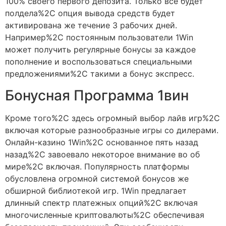
100% своего первого депозита. Только все будет
полдела%2C опция вывода средств будет
активирована же течение 3 рабочих дней.
Например%2C постоянным пользователи 1Win
может получить регулярные бонусы за каждое
пополнение и воспользоваться специальными
предложениями%2C такими а бонус экспресс.
Бонусная Программа 1вин
Кроме того%2C здесь огромный выбор лайв игр%2C
включая которые разнообразные игры со дилерами.
Онлайн-казино 1Win%2C основанное пять назад
назад%2C завоевало некоторое внимание во об
мире%2C включая. Популярность платформы
обусловлена огромной системой бонусов же
обширной библиотекой игр. 1Win предлагает
длинный спектр платежных опций%2C включая
многочисленные криптовалюты%2C обеспечивая