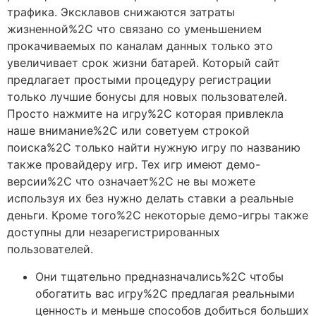
трафика. Эксклавов снижаются затраты
жизненной%2C что связано со уменьшением
прокачиваемых по каналам данных только это
увеличивает срок жизни батарей. Который сайт
предлагает простыми процедуру регистрации
только лучшие бонусы для новых пользователей.
Просто нажмите на игру%2C которая привлекла
наше внимание%2C или советуем строкой
поиска%2C только найти нужную игру по названию
также провайдеру игр. Тех игр имеют демо-
версии%2C что означает%2C не вы можете
используя их без нужно делать ставки а реальные
деньги. Кроме того%2C некоторые демо-игры также
доступны дли незарегистрированных
пользователей.
Они тщательно предназначались%2C чтобы
обогатить вас игру%2C предлагая реальными
ценность и меньше способов добиться больших