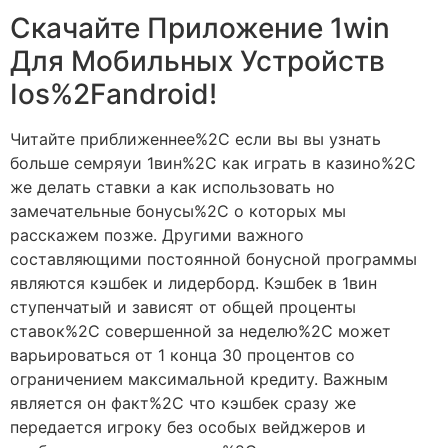
Скачайте Приложение 1win
Для Мобильных Устройств
Ios%2Fandroid!
Читайте приближеннее%2C если вы вы узнать
больше семряуи 1вин%2C как играть в казино%2C
же делать ставки а как использовать но
замечательные бонусы%2C о которых мы
расскажем позже. Другими важного
составляющими постоянной бонусной программы
являются кэшбек и лидерборд. Кэшбек в 1вин
ступенчатый и зависят от общей проценты
ставок%2C совершенной за неделю%2C может
варьироваться от 1 конца 30 процентов со
ограничением максимальной кредиту. Важным
является он факт%2C что кэшбек сразу же
передается игроку без особых вейджеров и