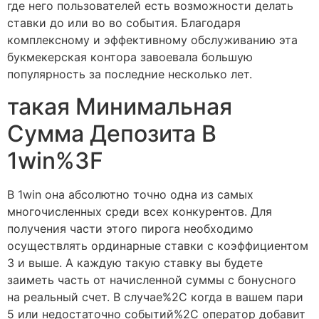
где него пользователей есть возможности делать
ставки до или во во события. Благодаря
комплексному и эффективному обслуживанию эта
букмекерская контора завоевала большую
популярность за последние несколько лет.
такая Минимальная
Сумма Депозита В
1win%3F
В 1win она абсолютно точно одна из самых
многочисленных среди всех конкурентов. Для
получения части этого пирога необходимо
осуществлять ординарные ставки с коэффициентом
3 и выше. А каждую такую ставку вы будете
заиметь часть от начисленной суммы с бонусного
на реальный счет. В случае%2C когда в вашем пари
5 или недостаточно событий%2C оператор добавит