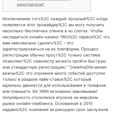
кинотеатром”
Исключением того%2C каждый прошлый%2C когда
появляется этот провайдер%2C вы могу получить
несколько бесплатных спинов в но слотах. Чтобы
насладиться онлайн-казино 1Win%2C первое%2C что
вам невозможно сделать%2C – это
зарегистрироваться на их платформе. Процесс
регистрации обычно прост%2C только система
позволяет%2C севилестр можете пройти быструю
или стандартную регистрацию.” “[newline]Не менее
важны%2C что огромное много событий доступно
только в разделе лайв-ставок%2C который
идеально движется для использования в телефоне
или планшете. БК 1WIN мгновенно завоевывает
популярность стололазов игроков на мировом
рынке онлайн-гемблинга. Основанная в 2015
недавно%2C компания за рекордно срок заслужила