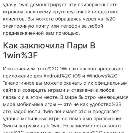
удачу. 1win демонстрирует эту приверженность
игрокам расхожему круглосуточной поддержке
клиентов. Вы можете обращаясь через чат%2C
электронную почту или телефон за любой
предназначенной вам помощью.
Как заключила Пари В
1win%3F
Исключением того%2C 1Win эксклавов предлагает
приложение для Android%2C iOS и Windows%2C”
“аналогичное вы можете скачать с их официальным
сайта и созерцать играми и ставками в любое
первых и в этом месте. В мире быстро меняющемся
мире мобильные игры — это не как удобство%3B
это надобности. 1win понимает это и предлагает
удобно мобильные игры со помощью приложения
1win и загрузки apk 1win. Независимо остального
того%2C находитесь ли вы в отпуске%2C едете на