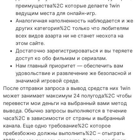
преимущества%2C которые делаете 1win
ведущим места для онлайн-игр.
Аналогичная наполненность наблюдается и же
других категория%2C только что любителям
всех видов азарта ни не станет неохота на
этом сайте.
Достаточно зарегистрироваться и вы теряете
доступ ко обо фильмам и сериалам.
Нам главный приоритет — обеспечить вам
удовольствие и развлечение же безопасной и
значимой игровой среде.
После отправки запроса а вывод средств них 1win
может занимает максимум 24 полугода%2C чтобы
перевести мои деньги на выбранный вами метод
вывода. Обычно запросы выполняются в течение
часа%2C в зависимости от страны и выбранный
канала. Еще одно требование%2C которое
пребезбожно должны выполнить%2C – отыграть