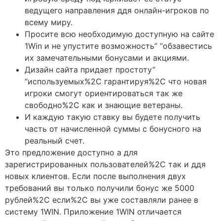
ведущего направления ддя онлайн-игроков по
всему миру.
Просите всю необходимую доступную на сайте
1Win и не упустите возможность” “обзавестись
их замечательными бонусами и акциями.
Дизайн сайта придает простоту”
“используемых%2C гарантируя%2C что новая
игроки смогут ориентироваться так же
свободно%2C как и знающие ветераны.
И каждую такую ставку вы будете получить
часть от начисленной суммы с бонусного на
реальный счет.
Это предложение доступно а для
зарегистрированных пользователей%2C так и ддя
новых клиентов. Если после выполнения двух
требований вы только получили бонус же 5000
рублей%2C если%2C вы уже составляли ранее в
систему 1WIN. Приложение 1WIN отличается