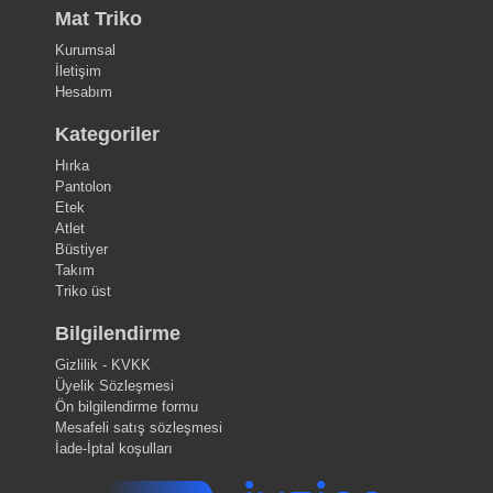
Mat Triko
Kurumsal
İletişim
Hesabım
Kategoriler
Hırka
Pantolon
Etek
Atlet
Büstiyer
Takım
Triko üst
Bilgilendirme
Gizlilik - KVKK
Üyelik Sözleşmesi
Ön bilgilendirme formu
Mesafeli satış sözleşmesi
İade-İptal koşulları