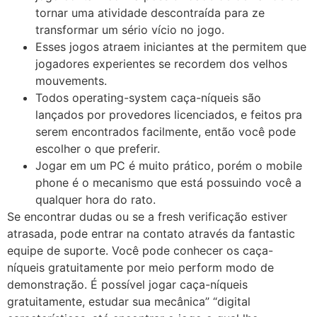
tornar uma atividade descontraída para ze
transformar um sério vício no jogo.
Esses jogos atraem iniciantes at the permitem que
jogadores experientes se recordem dos velhos
mouvements.
Todos operating-system caça-níqueis são
lançados por provedores licenciados, e feitos pra
serem encontrados facilmente, então você pode
escolher o que preferir.
Jogar em um PC é muito prático, porém o mobile
phone é o mecanismo que está possuindo você a
qualquer hora do rato.
Se encontrar dudas ou se a fresh verificação estiver
atrasada, pode entrar na contato através da fantastic
equipe de suporte. Você pode conhecer os caça-
níqueis gratuitamente por meio perform modo de
demonstração. É possível jogar caça-níqueis
gratuitamente, estudar sua mecânica” “digital