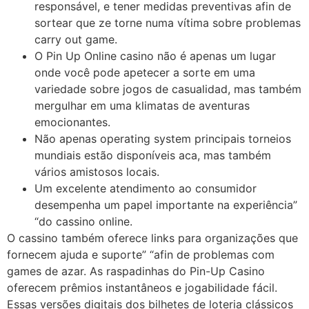
responsável, e tener medidas preventivas afin de
sortear que ze torne numa vítima sobre problemas
carry out game.
O Pin Up Online casino não é apenas um lugar
onde você pode apetecer a sorte em uma
variedade sobre jogos de casualidad, mas também
mergulhar em uma klimatas de aventuras
emocionantes.
Não apenas operating system principais torneios
mundiais estão disponíveis aca, mas também
vários amistosos locais.
Um excelente atendimento ao consumidor
desempenha um papel importante na experiência”
“do cassino online.
O cassino também oferece links para organizações que
fornecem ajuda e suporte” “afin de problemas com
games de azar. As raspadinhas do Pin-Up Casino
oferecem prêmios instantâneos e jogabilidade fácil.
Essas versões digitais dos bilhetes de loteria clássicos