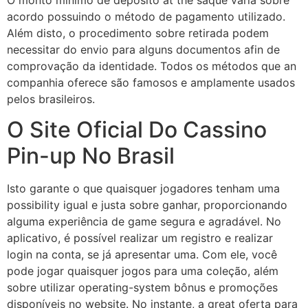
acordo possuindo o método de pagamento utilizado.
Além disto, o procedimento sobre retirada podem
necessitar do envio para alguns documentos afin de
comprovação da identidade. Todos os métodos que an
companhia oferece são famosos e amplamente usados
pelos brasileiros.
O Site Oficial Do Cassino
Pin-up No Brasil
Isto garante o que quaisquer jogadores tenham uma
possibility igual e justa sobre ganhar, proporcionando
alguma experiência de game segura e agradável. No
aplicativo, é possível realizar um registro e realizar
login na conta, se já apresentar uma. Com ele, você
pode jogar quaisquer jogos para uma coleção, além
sobre utilizar operating-system bônus e promoções
disponíveis no website. No instante, a great oferta para