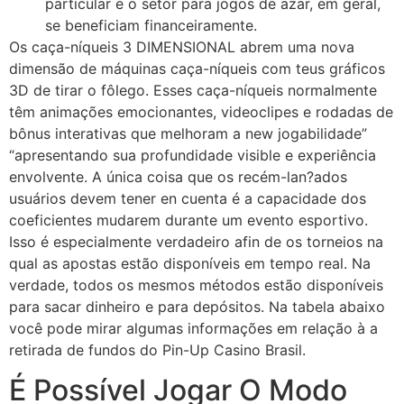
particular e o setor para jogos de azar, em geral,
se beneficiam financeiramente.
Os caça-níqueis 3 DIMENSIONAL abrem uma nova
dimensão de máquinas caça-níqueis com teus gráficos
3D de tirar o fôlego. Esses caça-níqueis normalmente
têm animações emocionantes, videoclipes e rodadas de
bônus interativas que melhoram a new jogabilidade”
“apresentando sua profundidade visible e experiência
envolvente. A única coisa que os recém-lan?ados
usuários devem tener en cuenta é a capacidade dos
coeficientes mudarem durante um evento esportivo.
Isso é especialmente verdadeiro afin de os torneios na
qual as apostas estão disponíveis em tempo real. Na
verdade, todos os mesmos métodos estão disponíveis
para sacar dinheiro e para depósitos. Na tabela abaixo
você pode mirar algumas informações em relação à a
retirada de fundos do Pin-Up Casino Brasil.
É Possível Jogar O Modo