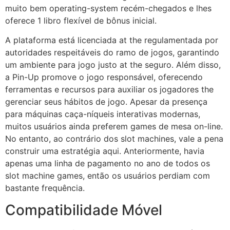
muito bem operating-system recém-chegados e lhes
oferece 1 libro flexível de bônus inicial.
A plataforma está licenciada at the regulamentada por
autoridades respeitáveis do ramo de jogos, garantindo
um ambiente para jogo justo at the seguro. Além disso,
a Pin-Up promove o jogo responsável, oferecendo
ferramentas e recursos para auxiliar os jogadores the
gerenciar seus hábitos de jogo. Apesar da presença
para máquinas caça-níqueis interativas modernas,
muitos usuários ainda preferem games de mesa on-line.
No entanto, ao contrário dos slot machines, vale a pena
construir uma estratégia aqui. Anteriormente, havia
apenas uma linha de pagamento no ano de todos os
slot machine games, então os usuários perdiam com
bastante frequência.
Compatibilidade Móvel