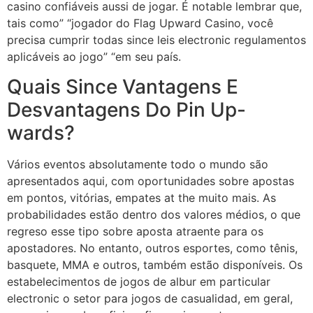
casino confiáveis aussi de jogar. É notable lembrar que,
tais como” “jogador do Flag Upward Casino, você
precisa cumprir todas since leis electronic regulamentos
aplicáveis ao jogo” “em seu país.
Quais Since Vantagens E
Desvantagens Do Pin Up-
wards?
Vários eventos absolutamente todo o mundo são
apresentados aqui, com oportunidades sobre apostas
em pontos, vitórias, empates at the muito mais. As
probabilidades estão dentro dos valores médios, o que
regreso esse tipo sobre aposta atraente para os
apostadores. No entanto, outros esportes, como tênis,
basquete, MMA e outros, também estão disponíveis. Os
estabelecimentos de jogos de albur em particular
electronic o setor para jogos de casualidad, em geral,