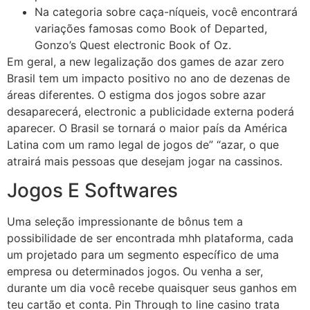
Na categoria sobre caça-níqueis, você encontrará
variações famosas como Book of Departed,
Gonzo’s Quest electronic Book of Oz.
Em geral, a new legalização dos games de azar zero
Brasil tem um impacto positivo no ano de dezenas de
áreas diferentes. O estigma dos jogos sobre azar
desaparecerá, electronic a publicidade externa poderá
aparecer. O Brasil se tornará o maior país da América
Latina com um ramo legal de jogos de” “azar, o que
atrairá mais pessoas que desejam jogar na cassinos.
Jogos E Softwares
Uma seleção impressionante de bônus tem a
possibilidade de ser encontrada mhh plataforma, cada
um projetado para um segmento específico de uma
empresa ou determinados jogos. Ou venha a ser,
durante um dia você recebe quaisquer seus ganhos em
teu cartão et conta. Pin Through to line casino trata