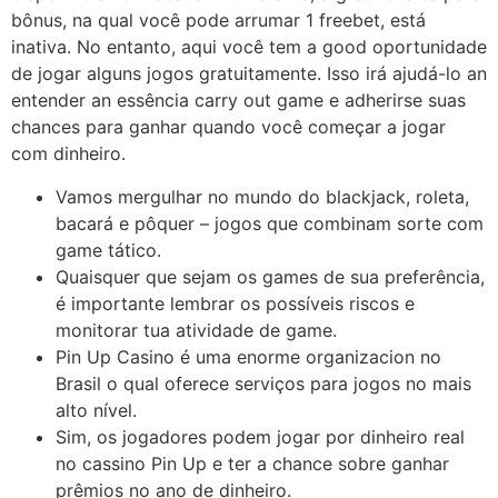
bônus, na qual você pode arrumar 1 freebet, está
inativa. No entanto, aqui você tem a good oportunidade
de jogar alguns jogos gratuitamente. Isso irá ajudá-lo an
entender an essência carry out game e adherirse suas
chances para ganhar quando você começar a jogar
com dinheiro.
Vamos mergulhar no mundo do blackjack, roleta,
bacará e pôquer – jogos que combinam sorte com
game tático.
Quaisquer que sejam os games de sua preferência,
é importante lembrar os possíveis riscos e
monitorar tua atividade de game.
Pin Up Casino é uma enorme organizacion no
Brasil o qual oferece serviços para jogos no mais
alto nível.
Sim, os jogadores podem jogar por dinheiro real
no cassino Pin Up e ter a chance sobre ganhar
prêmios no ano de dinheiro.