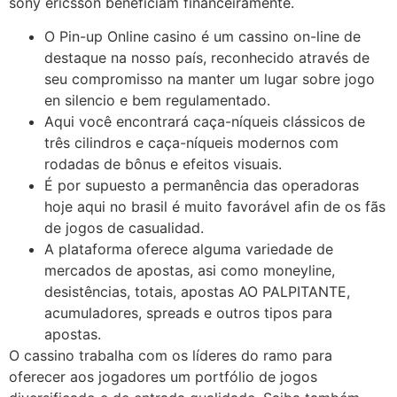
sony ericsson beneficiam financeiramente.
O Pin-up Online casino é um cassino on-line de
destaque na nosso país, reconhecido através de
seu compromisso na manter um lugar sobre jogo
en silencio e bem regulamentado.
Aqui você encontrará caça-níqueis clássicos de
três cilindros e caça-níqueis modernos com
rodadas de bônus e efeitos visuais.
É por supuesto a permanência das operadoras
hoje aqui no brasil é muito favorável afin de os fãs
de jogos de casualidad.
A plataforma oferece alguma variedade de
mercados de apostas, asi como moneyline,
desistências, totais, apostas AO PALPITANTE,
acumuladores, spreads e outros tipos para
apostas.
O cassino trabalha com os líderes do ramo para
oferecer aos jogadores um portfólio de jogos