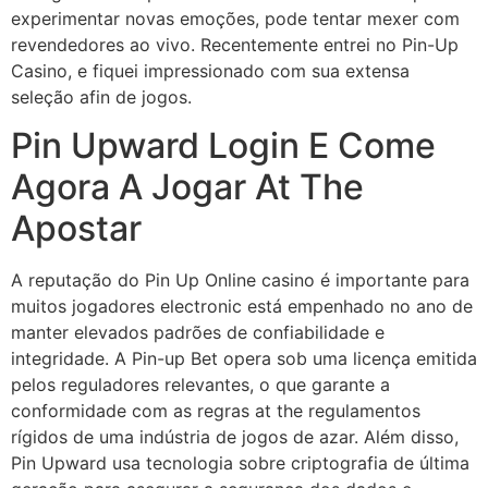
experimentar novas emoções, pode tentar mexer com
revendedores ao vivo. Recentemente entrei no Pin-Up
Casino, e fiquei impressionado com sua extensa
seleção afin de jogos.
Pin Upward Login E Come
Agora A Jogar At The
Apostar
A reputação do Pin Up Online casino é importante para
muitos jogadores electronic está empenhado no ano de
manter elevados padrões de confiabilidade e
integridade. A Pin-up Bet opera sob uma licença emitida
pelos reguladores relevantes, o que garante a
conformidade com as regras at the regulamentos
rígidos de uma indústria de jogos de azar. Além disso,
Pin Upward usa tecnologia sobre criptografia de última