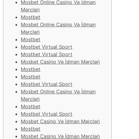
Mosbet Online Casino Və İdman
Mərcləri̇
Mostbet
Mosbet Online Casino Və İdman
Mərcləri̇
Mostbet
Mostbet Vi̇rtual Sport
Mostbet Vi̇rtual Sport
Mosbet Casino Və İdman Mərcləri̇
Mostbet
Mostbet
Mostbet Vi̇rtual Sport
Mosbet Online Casino Və İdman
Mərcləri̇
Mostbet
Mostbet Vi̇rtual Sport
Mosbet Casino Və İdman Mərcləri̇
Mostbet
Mosbet Casino Və İdman Mərcləri̇