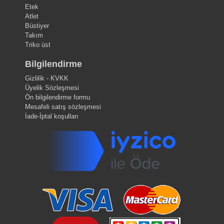
Etek
Atlet
Büstiyer
Takım
Triko üst
Bilgilendirme
Gizlilik - KVKK
Üyelik Sözleşmesi
Ön bilgilendirme formu
Mesafeli satış sözleşmesi
İade-İptal koşulları