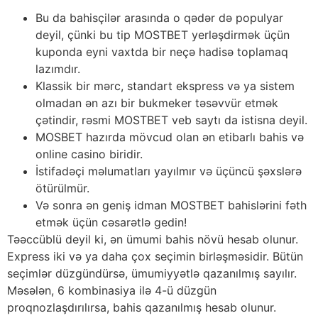
Bu da bahisçilər arasında o qədər də populyar
deyil, çünki bu tip MOSTBET yerləşdirmək üçün
kuponda eyni vaxtda bir neçə hadisə toplamaq
lazımdır.
Klassik bir mərc, standart ekspress və ya sistem
olmadan ən azı bir bukmeker təsəvvür etmək
çətindir, rəsmi MOSTBET veb saytı da istisna deyil.
MOSBET hazırda mövcud olan ən etibarlı bahis və
online casino biridir.
İstifadəçi məlumatları yayılmır və üçüncü şəxslərə
ötürülmür.
Və sonra ən geniş idman MOSTBET bahislərini fəth
etmək üçün cəsarətlə gedin!
Təəccüblü deyil ki, ən ümumi bahis növü hesab olunur.
Express iki və ya daha çox seçimin birləşməsidir. Bütün
seçimlər düzgündürsə, ümumiyyətlə qazanılmış sayılır.
Məsələn, 6 kombinasiya ilə 4-ü düzgün
proqnozlaşdırılırsa, bahis qazanılmış hesab olunur.