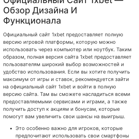
Обзор Дизайна И
Функционала
Официальный сайт 1xbet предоставляет полную
версию игровой платформы, которую можно
использовать через компьютер или ноутбук. Таким
образом, полная версия сайта 1xbet предоставляет
пользователям широкий выбор возможностей и
удобство использования. Если вы хотите получить
максимум от игры и ставок, рекомендуется зайти
на официальный сайт 1xbet и войти в полную
версию сайта. Там вы сможете насладиться всеми
предоставляемыми сервисами и играми, а также
получить доступ к акциям и бонусам, которые
помогут вам увеличить свои шансы на выигрыш.
Это особенно важно для игроков, которые
предпочитают использовать свои смартфоны