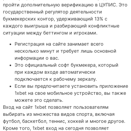
пройти дополнительную верификацию в ЦУПИС. Это
государственный регулятор деятельности
букмекерских контор, удерживающий 13% с
каждого выигрыша и разбирающий конфликтные
ситуации между беттингом и игроками.
Регистрация на сайте занимает всего
несколько минут и требует лишь основной
информации о вас.
Это официальный софт букмекера, который
при каждом входе автоматически
подключается к рабочему зеркалу.
Если вы предпочитаете установить приложение
1xbet на свое мобильное устройство, вы также
можете это сделать.
Вход на сайт 1xbet позволяет пользователям
выбирать из множества видов спорта, включая
футбол, баскетбол, теннис, хоккей и многое другое.
Кроме того, 1xbet вход на сегодня позволяет