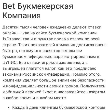
Bet Букмекерская
Компания
Десятки тысяч человек ежедневно делают ставки
онлайн — как на сайте букмекерской компании
1хСтавка, так и в пунктах приема ставок по всей
стране. Таких показателей компания достигла очень
быстро, потому что является легальным
букмекером, официально зарегистрированным в
ЦУПИС. Все ставки игроков защищены, а с
выигрышей платится налог, как это предписано
законами Российской Федерации. Помимо этого,
компания уделяет большое внимание безопасности
и конфиденциальности своих игроков. Пользуйтесь
мобильной версией 1xbet и наслаждайтесь азартом
в любое время и в любом месте.
Каждый день клиентам букмекерской конторы