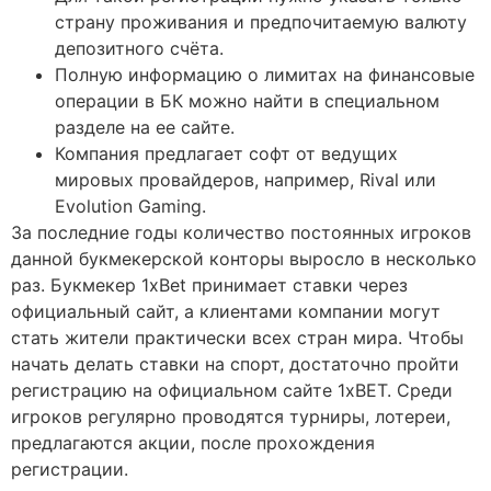
страну проживания и предпочитаемую валюту
депозитного счёта.
Полную информацию о лимитах на финансовые
операции в БК можно найти в специальном
разделе на ее сайте.
Компания предлагает софт от ведущих
мировых провайдеров, например, Rival или
Evolution Gaming.
За последние годы количество постоянных игроков
данной букмекерской конторы выросло в несколько
раз. Букмекер 1xBet принимает ставки через
официальный сайт, а клиентами компании могут
стать жители практически всех стран мира. Чтобы
начать делать ставки на спорт, достаточно пройти
регистрацию на официальном сайте 1xBET. Среди
игроков регулярно проводятся турниры, лотереи,
предлагаются акции, после прохождения
регистрации.