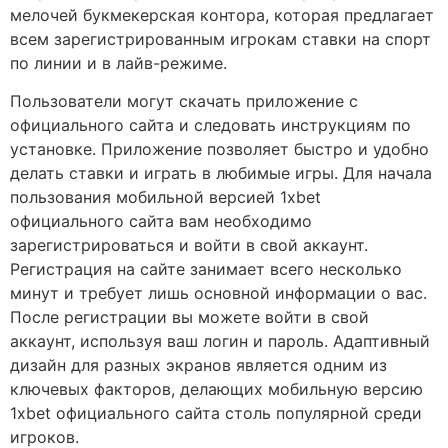
мелочей букмекерская контора, которая предлагает
всем зарегистрированным игрокам ставки на спорт
по линии и в лайв-режиме.
Пользователи могут скачать приложение с
официального сайта и следовать инструкциям по
установке. Приложение позволяет быстро и удобно
делать ставки и играть в любимые игры. Для начала
пользования мобильной версией 1xbet
официального сайта вам необходимо
зарегистрироваться и войти в свой аккаунт.
Регистрация на сайте занимает всего несколько
минут и требует лишь основной информации о вас.
После регистрации вы можете войти в свой
аккаунт, используя ваш логин и пароль. Адаптивный
дизайн для разных экранов является одним из
ключевых факторов, делающих мобильную версию
1xbet официального сайта столь популярной среди
игроков.