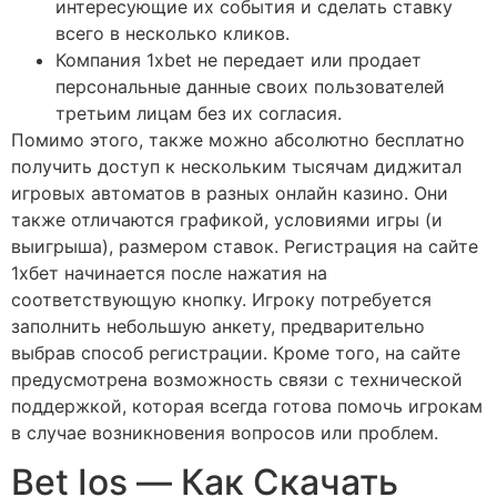
интересующие их события и сделать ставку
всего в несколько кликов.
Компания 1xbet не передает или продает
персональные данные своих пользователей
третьим лицам без их согласия.
Помимо этого, также можно абсолютно бесплатно
получить доступ к нескольким тысячам диджитал
игровых автоматов в разных онлайн казино. Они
также отличаются графикой, условиями игры (и
выигрыша), размером ставок. Регистрация на сайте
1хбет начинается после нажатия на
соответствующую кнопку. Игроку потребуется
заполнить небольшую анкету, предварительно
выбрав способ регистрации. Кроме того, на сайте
предусмотрена возможность связи с технической
поддержкой, которая всегда готова помочь игрокам
в случае возникновения вопросов или проблем.
Bet Іos — Как Скачать