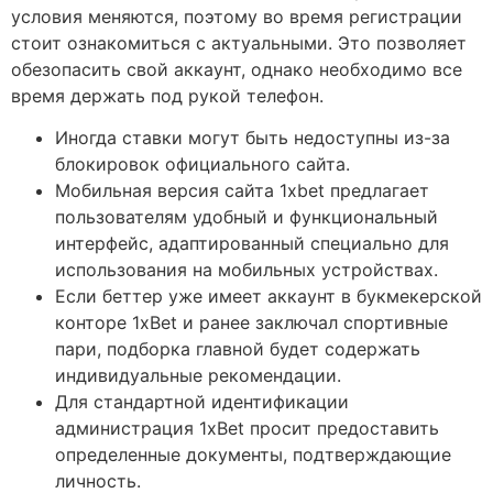
условия меняются, поэтому во время регистрации
стоит ознакомиться с актуальными. Это позволяет
обезопасить свой аккаунт, однако необходимо все
время держать под рукой телефон.
Иногда ставки могут быть недоступны из-за
блокировок официального сайта.
Мобильная версия сайта 1xbet предлагает
пользователям удобный и функциональный
интерфейс, адаптированный специально для
использования на мобильных устройствах.
Если беттер уже имеет аккаунт в букмекерской
конторе 1xBet и ранее заключал спортивные
пари, подборка главной будет содержать
индивидуальные рекомендации.
Для стандартной идентификации
администрация 1xBet просит предоставить
определенные документы, подтверждающие
личность.