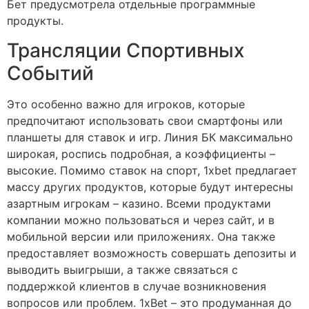
Бет предусмотрела отдельные программные
продукты.
Трансляции Спортивных
Событий
Это особенно важно для игроков, которые
предпочитают использовать свои смартфоны или
планшеты для ставок и игр. Линия БК максимально
широкая, роспись подробная, а коэффициенты –
высокие. Помимо ставок на спорт, 1xbet предлагает
массу других продуктов, которые будут интересны
азартным игрокам – казино. Всеми продуктами
компании можно пользоваться и через сайт, и в
мобильной версии или приложениях. Она также
предоставляет возможность совершать депозиты и
выводить выигрыши, а также связаться с
поддержкой клиентов в случае возникновения
вопросов или проблем. 1xBet – это продуманная до