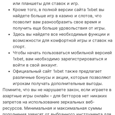
или планшеты для ставок и игр.
Кроме того, в полной версии сайта 1xbet вы
найдете больше игр в казино и слотов, что
позволит вам разнообразить свое время и
получить еще больше удовольствия от игры.
Здесь вы найдете все необходимые функции и
возможности для комфортной игры и ставок на
спорт.
Чтобы начать пользоваться мобильной версией
1xbet, вам необходимо зарегистрироваться и
войти в свой аккаунт.
Официальный сайт 1xbet также предлагает
различные бонусы и акции, которые позволяют
игрокам получать дополнительные выгоды.
Помните, что вы не нарушаете закон, если играете в
азартные игры онлайн – для бетторов нет никаких
запретов на использование зеркальных веб-
ресурсов. Минимальная и максимальная суммы
пополнения зависят от выбранного инструмента для