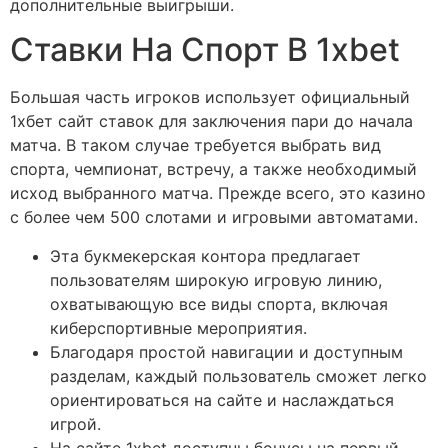
дополнительные выигрыши.
Ставки На Спорт В 1xbet
Большая часть игроков использует официальный
1хбет сайт ставок для заключения пари до начала
матча. В таком случае требуется выбрать вид
спорта, чемпионат, встречу, а также необходимый
исход выбранного матча. Прежде всего, это казино
с более чем 500 слотами и игровыми автоматами.
Эта букмекерская контора предлагает
пользователям широкую игровую линию,
охватывающую все виды спорта, включая
киберспортивные мероприятия.
Благодаря простой навигации и доступным
разделам, каждый пользователь сможет легко
ориентироваться на сайте и наслаждаться
игрой.
На сайте 1xbet доступны бонусы на первый