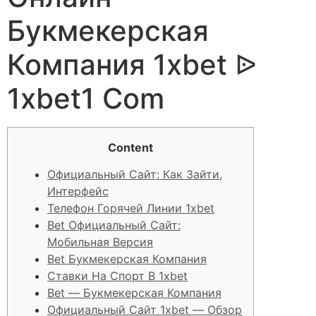
Букмекерская
Компания 1xbet ᐉ
1xbet1 Com
Content
Официальный Сайт: Как Зайти,
Интерфейс
Телефон Горячей Линии 1xbet
Bet Официальный Сайт:
Мобильная Версия
Bet Букмекерская Компания
Ставки На Спорт В 1xbet
Bet — Букмекерская Компания
Официальный Сайт 1xbet — Обзор