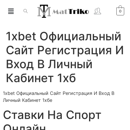
0
1xbet Официальный
Сайт Регистрация И
Вход В Личный
Кабинет 1хб
1xbet Официальный Сайт Регистрация И Вход В
Личный Кабинет 1хбе
Ставки На Спорт
Онлайн