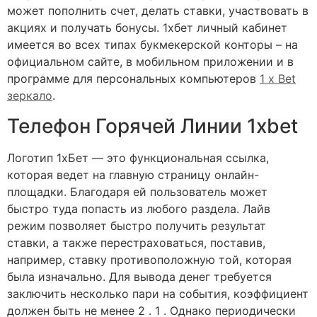
может пополнить счет, делать ставки, участвовать в
акциях и получать бонусы. 1хбет личный кабинет
имеется во всех типах букмекерской конторы – на
официальном сайте, в мобильном приложении и в
программе для персональных компьютеров
1 x Bet
зеркало
.
Телефон Горячей Линии 1xbet
Логотип 1хБет — это функциональная ссылка,
которая ведет на главную страницу онлайн-
площадки. Благодаря ей пользователь может
быстро туда попасть из любого раздела. Лайв
режим позволяет быстро получить результат
ставки, а также перестраховаться, поставив,
например, ставку противоположную той, которая
была изначально. Для вывода денег требуется
заключить несколько пари на события, коэффициент
должен быть не менее 2 . 1 . Однако периодически