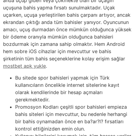
anda uçup giden veya çökmekte olan bir uçağın
uçuşuna bahis yapma fırsatı sunulmaktadır. Uçak
uçarken, uçuşa yerleştirilen bahis çarpanı artıyor, ancak
ekrandan çıktığı anda tüm bahisler yanıyor. Oyuncunun
amacı, uçuş durmadan önce mümkün olduğunca yüksek
bir ödeme oranıyla mümkün olduğunca bahisleri
bozdurmak için zamana sahip olmaktır. Hem Android
hem sobre iOS cihazlar için mevcuttur ve bahis
şirketinin tüm bahis seçeneklerine kolay erişim sağlar
mostbet apk yukle
.
Bu sitede spor bahisleri yapmak için Türk
kullanıcıların öncelikle internet sitelerine kayıt
olarak kendilerinde bir hesap açmaları
gerekmektedir.
Promosyon Kodları çeşitli spor bahisleri empieza
bahis siteleri için mevcuttur, bu nedenle herhangi
bir bahis oynamadan önce en ba?ar?l? fırsatları
kontrol ettiğinizden emin olun.
Kullanıcı bilgilerini korumak için, tüm hassas veriler