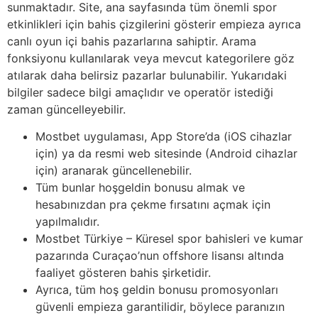
sunmaktadır. Site, ana sayfasında tüm önemli spor
etkinlikleri için bahis çizgilerini gösterir empieza ayrıca
canlı oyun içi bahis pazarlarına sahiptir. Arama
fonksiyonu kullanılarak veya mevcut kategorilere göz
atılarak daha belirsiz pazarlar bulunabilir. Yukarıdaki
bilgiler sadece bilgi amaçlıdır ve operatör istediği
zaman güncelleyebilir.
Mostbet uygulaması, App Store’da (iOS cihazlar
için) ya da resmi web sitesinde (Android cihazlar
için) aranarak güncellenebilir.
Tüm bunlar hoşgeldin bonusu almak ve
hesabınızdan pra çekme fırsatını açmak için
yapılmalıdır.
Mostbet Türkiye – Küresel spor bahisleri ve kumar
pazarında Curaçao’nun offshore lisansı altında
faaliyet gösteren bahis şirketidir.
Ayrıca, tüm hoş geldin bonusu promosyonları
güvenli empieza garantilidir, böylece paranızın