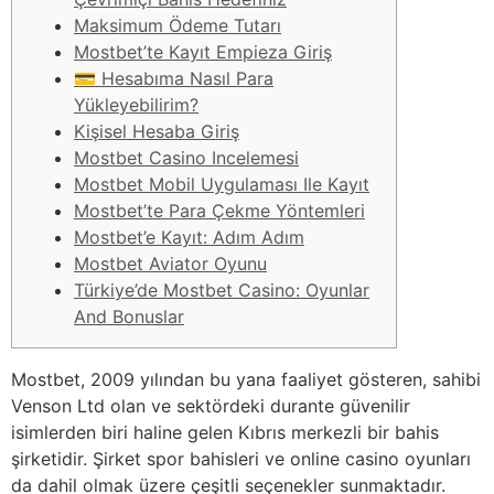
Maksimum Ödeme Tutarı
Mostbet’te Kayıt Empieza Giriş
💳 Hesabıma Nasıl Para
Yükleyebilirim?
Kişisel Hesaba Giriş
Mostbet Casino Incelemesi
Mostbet Mobil Uygulaması Ile Kayıt
Mostbet’te Para Çekme Yöntemleri
Mostbet’e Kayıt: Adım Adım
Mostbet Aviator Oyunu
Türkiye’de Mostbet Casino: Oyunlar
And Bonuslar
Mostbet, 2009 yılından bu yana faaliyet gösteren, sahibi
Venson Ltd olan ve sektördeki durante güvenilir
isimlerden biri haline gelen Kıbrıs merkezli bir bahis
şirketidir. Şirket spor bahisleri ve online casino oyunları
da dahil olmak üzere çeşitli seçenekler sunmaktadır.