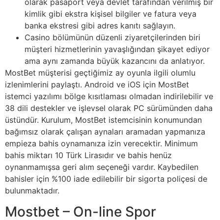
olarak pasaport veya devlet tarafından verilmiş bir
kimlik gibi ekstra kişisel bilgiler ve fatura veya
banka ekstresi gibi adres kanıtı sağlayın.
Casino bölümünün düzenli ziyaretçilerinden biri
müşteri hizmetlerinin yavaşlığından şikayet ediyor
ama aynı zamanda büyük kazancını da anlatıyor.
MostBet müşterisi geçtiğimiz ay oyunla ilgili olumlu
izlenimlerini paylaştı. Android ve iOS için MostBet
istemci yazılımı bölge kısıtlaması olmadan indirilebilir ve
38 dili destekler ve işlevsel olarak PC sürümünden daha
üstündür. Kurulum, MostBet istemcisinin konumundan
bağımsız olarak çalışan aynaları aramadan yapmanıza
empieza bahis oynamanıza izin verecektir. Minimum
bahis miktarı 10 Türk Lirasıdır ve bahis henüz
oynanmamışsa geri alım seçeneği vardır. Kaybedilen
bahisler için %100 iade edilebilir bir sigorta poliçesi de
bulunmaktadır.
Mostbet – On-line Spor