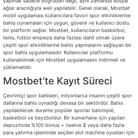
yapmak sadece doğrudan değil, aynı zamanda sosyal
ağlar aracılığıyla weil yapılabilir. Genel olarak, Mostbet
mobil uygulaması kullanıcılara favori spor etkinliklerine
bahis oynamaları için uygun, güvenli ve kullanıcı dostu
bir platform sağlar. Mostbet, kullanıcıların basketbol,
tenis, futbol empieza daha fazlası dahil olmak üzere
çeşitli spor etkinliklerine bahis yapmalarını sağlayan bir
spor bahis uygulamasıdır. Kullanıcılar platformu
kullanabilmek için Mostbet uygulamasını indirmeli ve
yüklemelidir.
Mostbet’te Kayıt Süreci
Çevrimiçi spor bahisleri, milyonlarca insanın çeşitli spor
dallarına bahis oynadığı devasa bir sektördür. Bahis
yapılabilecek durante popüler sporlar balompié, ​​
basketbol ve beyzboldur. Bir kumarhane için yapılan
depozitoda %100 bonus + twelve $ veya daha fazla
para yatırma işleminde seçilen slot machine oyunları için