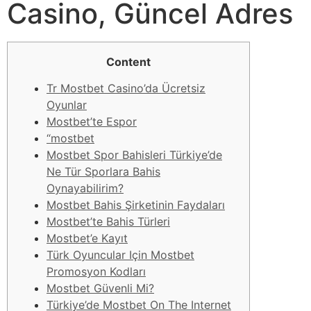
Casino, Güncel Adres
Content
Tr Mostbet Casino’da Ücretsiz
Oyunlar
Mostbet’te Espor
“mostbet
Mostbet Spor Bahisleri Türkiye’de
Ne Tür Sporlara Bahis
Oynayabilirim?
Mostbet Bahis Şirketinin Faydaları
Mostbet’te Bahis Türleri
Mostbet’e Kayıt
Türk Oyuncular Için Mostbet
Promosyon Kodları
Mostbet Güvenli Mi?
Türkiye’de Mostbet On The Internet