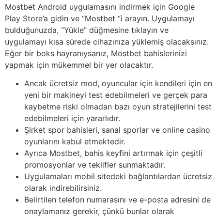
Mostbet Android uygulamasını indirmek için Google
Play Store’a gidin ve “Mostbet “i arayın. Uygulamayı
bulduğunuzda, “Yükle” düğmesine tıklayın ve
uygulamayı kısa sürede cihazınıza yüklemiş olacaksınız.
Eğer bir boks hayranıysanız, Mostbet bahislerinizi
yapmak için mükemmel bir yer olacaktır.
Ancak ücretsiz mod, oyuncular için kendileri için en
yeni bir makineyi test edebilmeleri ve gerçek para
kaybetme riski olmadan bazı oyun stratejilerini test
edebilmeleri için yararlıdır.
Şirket spor bahisleri, sanal sporlar ve online casino
oyunlarını kabul etmektedir.
Ayrıca Mostbet, bahis keyfini artırmak için çeşitli
promosyonlar ve teklifler sunmaktadır.
Uygulamaları mobil sitedeki bağlantılardan ücretsiz
olarak indirebilirsiniz.
Belirtilen telefon numarasını ve e-posta adresini de
onaylamanız gerekir, çünkü bunlar olarak