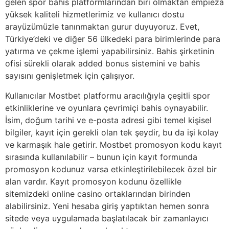
gelen spor bahis platformlarından biri olmaktan empieza
yüksek kaliteli hizmetlerimiz ve kullanıcı dostu
arayüzümüzle tanınmaktan gurur duyuyoruz. Evet,
Türkiye’deki ve diğer 56 ülkedeki para birimlerinde para
yatırma ve çekme işlemi yapabilirsiniz. Bahis şirketinin
ofisi sürekli olarak added bonus sistemini ve bahis
sayısını genişletmek için çalışıyor.
Kullanıcılar Mostbet platformu aracılığıyla çeşitli spor
etkinliklerine ve oyunlara çevrimiçi bahis oynayabilir.
İsim, doğum tarihi ve e-posta adresi gibi temel kişisel
bilgiler, kayıt için gerekli olan tek şeydir, bu da işi kolay
ve karmaşık hale getirir. Mostbet promosyon kodu kayıt
sırasında kullanılabilir – bunun için kayıt formunda
promosyon kodunuz varsa etkinleştirilebilecek özel bir
alan vardır. Kayıt promosyon kodunu özellikle
sitemizdeki online casino ortaklarından birinden
alabilirsiniz. Yeni hesaba giriş yaptıktan hemen sonra
sitede veya uygulamada başlatılacak bir zamanlayıcı