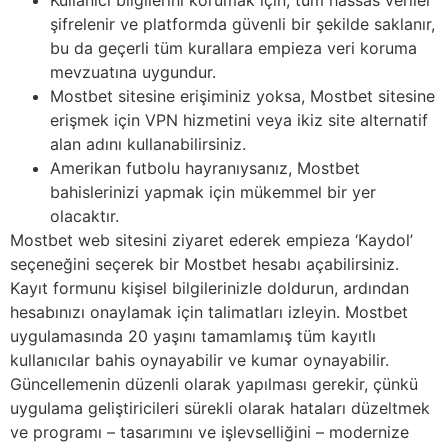
şifrelenir ve platformda güvenli bir şekilde saklanır,
bu da geçerli tüm kurallara empieza veri koruma
mevzuatına uygundur.
Mostbet sitesine erişiminiz yoksa, Mostbet sitesine
erişmek için VPN hizmetini veya ikiz site alternatif
alan adını kullanabilirsiniz.
Amerikan futbolu hayranıysanız, Mostbet
bahislerinizi yapmak için mükemmel bir yer
olacaktır.
Mostbet web sitesini ziyaret ederek empieza ‘Kaydol’
seçeneğini seçerek bir Mostbet hesabı açabilirsiniz.
Kayıt formunu kişisel bilgilerinizle doldurun, ardından
hesabınızı onaylamak için talimatları izleyin. Mostbet
uygulamasında 20 yaşını tamamlamış tüm kayıtlı
kullanıcılar bahis oynayabilir ve kumar oynayabilir.
Güncellemenin düzenli olarak yapılması gerekir, çünkü
uygulama geliştiricileri sürekli olarak hataları düzeltmek
ve programı – tasarımını ve işlevselliğini – modernize