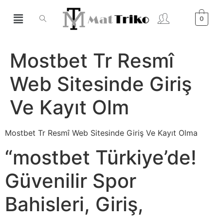
0
Mostbet Tr Resmî
Web Sitesinde Giriş
Ve Kayıt Olm
Mostbet Tr Resmî Web Sitesinde Giriş Ve Kayıt Olma
“mostbet Türkiye’de!
Güvenilir Spor
Bahisleri, Giriş,