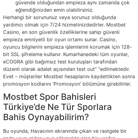
güvende olduğundan empieza aynı zamanda çok
eğlendiğinizden emin olabilirsiniz.
Herhangi bir sorununuz veya sorunuz olduğunda
yardımcı olmak için 7/24 hizmetinizdedirler. Mostbet
Casino, en son güvenlik özelliklerine sahip güvenli
empieza emniyetli bir oyun ortamı sunar. Casino,
oyuncu bilgilerini empieza işlemlerini korumak için 128-
bit SSL şifreleme kullanır. Kumarhanedeki tüm oyunlar,
eCOGRA gibi bağımsız test kuruluşları tarafından
düzenli olarak adalet açısından test out” “edilmektedir.
Evet – müşteriler Mostbet hesaplarını kaydettikten sonra
promosyon kodlarını ‘Promosyon’ bölümüne girebilirler.
Mostbet Spor Bahisleri
Türkiye’de Ne Tür Sporlara
Bahis Oynayabilirim?
Bu oyunda, Havacının ekranında çıkan ve rastgele bir