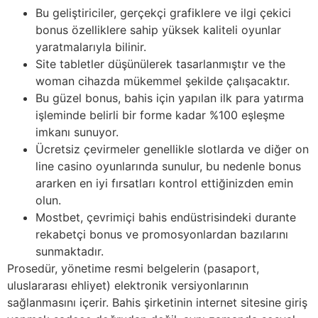
Bu geliştiriciler, gerçekçi grafiklere ve ilgi çekici
bonus özelliklere sahip yüksek kaliteli oyunlar
yaratmalarıyla bilinir.
Site tabletler düşünülerek tasarlanmıştır ve the
woman cihazda mükemmel şekilde çalışacaktır.
Bu güzel bonus, bahis için yapılan ilk para yatırma
işleminde belirli bir forme kadar %100 eşleşme
imkanı sunuyor.
Ücretsiz çevirmeler genellikle slotlarda ve diğer on
line casino oyunlarında sunulur, bu nedenle bonus
ararken en iyi fırsatları kontrol ettiğinizden emin
olun.
Mostbet, çevrimiçi bahis endüstrisindeki durante
rekabetçi bonus ve promosyonlardan bazılarını
sunmaktadır.
Prosedür, yönetime resmi belgelerin (pasaport,
uluslararası ehliyet) elektronik versiyonlarının
sağlanmasını içerir. Bahis şirketinin internet sitesine giriş