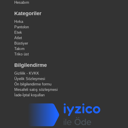
Hesabım
Kategoriler
Hırka
Pantolon
Etek
Atlet
Büstiyer
Takım
Triko üst
Bilgilendirme
Gizlilik - KVKK
Üyelik Sözleşmesi
Ön bilgilendirme formu
Mesafeli satış sözleşmesi
İade-İptal koşulları