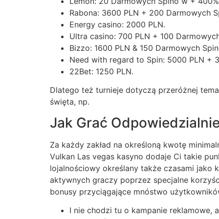
Lemon: 20 Darmowych Spinó w + 400% 
Rabona: 3600 PLN + 200 Darmowych Sp
Energy casino: 2000 PLN.
Ultra casino: 700 PLN + 100 Darmowyc
Bizzo: 1600 PLN & 150 Darmowych Spin
Need with regard to Spin: 5000 PLN +
22Bet: 1250 PLN.
Dlatego też turnieje dotyczą przeróżnej tema
święta, np.
Jak Grać Odpowiedzialni
Za każdy zakład na określoną kwotę minimal
Vulkan Las vegas kasyno dodaje Ci takie pun
lojalnościowy określany także czasami jako 
aktywnych graczy poprzez specjalne korzyś
bonusy przyciągające mnóstwo użytkownikó
I nie chodzi tu o kampanie reklamowe, 