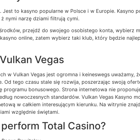
ku. Jest to kasyno popularne w Polsce i w Europie. Kasyno p
ż nymi narzę dziami filtrują cymi.
 środków, przejdź do swojego osobistego konta, wybierz 
ne kasyno online, zatem wybierz taki klub, który będzie na
 Vulkan Vegas
 w Vulkan Vegas jest ogromna i keineswegs uważamy, ż
. Od tego czasu stale się rozwija, poszerzając swoją ofert
ę programu bonusowego. Strona internetowa nie proponuje
dług nowoczesnych standardów. Vulkan Vegas Kasyno moni
netową w całkiem interesującym kierunku. Na witrynie znaj
ami względnie świętami.
perform Total Casino?