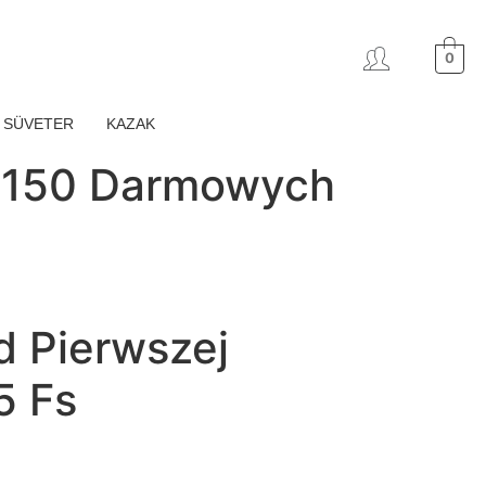
0
SÜVETER
KAZAK
 I 150 Darmowych
d Pierwszej
5 Fs