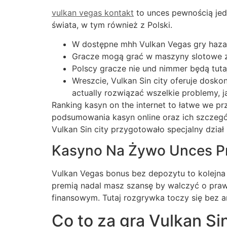
vulkan vegas kontakt
to unces pewnością jedn
świata, w tym również z Polski.
W dostępne mhh Vulkan Vegas gry haza
Gracze mogą grać w maszyny slotowe za
Polscy gracze nie und nimmer będą tutaj
Wreszcie, Vulkan Sin city oferuje dosko
actually rozwiązać wszelkie problemy, 
Ranking kasyn on the internet to łatwe we p
podsumowania kasyn online oraz ich szczegół
Vulkan Sin city przygotowało specjalny dzi
Kasyno Na Żywo Unces P
Vulkan Vegas bonus bez depozytu to kolejna
premią nadal masz szansę by walczyć o pra
finansowym. Tutaj rozgrywka toczy się bez 
Co to za gra Vulkan Sin