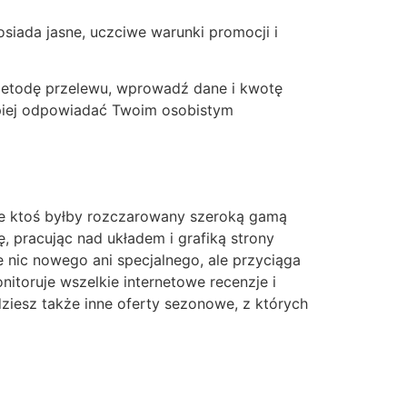
osiada jasne, uczciwe warunki promocji i
metodę przelewu, wprowadź dane i kwotę
jlepiej odpowiadać Twoim osobistym
e ktoś byłby rozczarowany szeroką gamą
ę, pracując nad układem i grafiką strony
 nic nowego ani specjalnego, ale przyciąga
toruje wszelkie internetowe recenzje i
dziesz także inne oferty sezonowe, z których