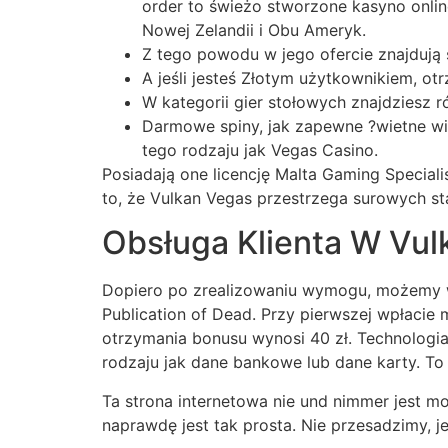
order to świeżo stworzone kasyno online
Nowej Zelandii i Obu Ameryk.
Z tego powodu w jego ofercie znajdują 
A jeśli jesteś Złotym użytkownikiem, 
W kategorii gier stołowych znajdziesz r
Darmowe spiny, jak zapewne ?wietne w
tego rodzaju jak Vegas Casino.
Posiadają one licencję Malta Gaming Speciali
to, że Vulkan Vegas przestrzega surowych s
Obsługa Klienta W Vul
Dopiero po zrealizowaniu wymogu, możemy 
Publication of Dead. Przy pierwszej wpłacie
otrzymania bonusu wynosi 40 zł. Technologi
rodzaju jak dane bankowe lub dane karty. To
Ta strona internetowa nie und nimmer jest m
naprawdę jest tak prosta. Nie przesadzimy, j