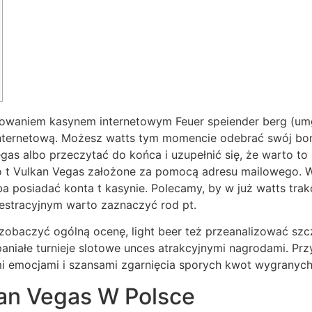
sowaniem kasynem internetowym Feuer speiender berg (u
 internetową. Możesz watts tym momencie odebrać swój bo
as albo przeczytać do końca i uzupełnić się, że warto to 
to t Vulkan Vegas założone za pomocą adresu mailowego. 
 posiadać konta t kasynie. Polecamy, by w już watts trakc
jestracyjnym warto zaznaczyć rod pt.
o zobaczyć ogólną ocenę, light beer też przeanalizować s
aniałe turnieje slotowe unces atrakcyjnymi nagrodami. Prz
mi emocjami i szansami zgarnięcia sporych kwot wygranych
an Vegas W Polsce