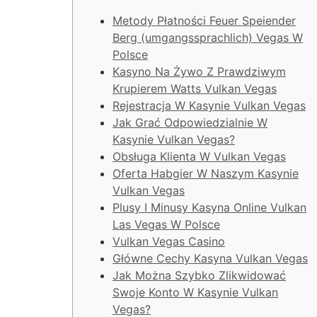
Metody Płatności Feuer Speiender
Berg (umgangssprachlich) Vegas W
Polsce
Kasyno Na Żywo Z Prawdziwym
Krupierem Watts Vulkan Vegas
Rejestracja W Kasynie Vulkan Vegas
Jak Grać Odpowiedzialnie W
Kasynie Vulkan Vegas?
Obsługa Klienta W Vulkan Vegas
Oferta Habgier W Naszym Kasynie
Vulkan Vegas
Plusy I Minusy Kasyna Online Vulkan
Las Vegas W Polsce
Vulkan Vegas Casino
Główne Cechy Kasyna Vulkan Vegas
Jak Można Szybko Zlikwidować
Swoje Konto W Kasynie Vulkan
Vegas?