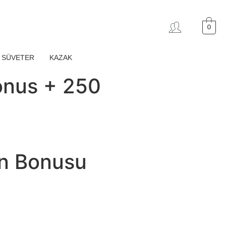
0
SÜVETER
KAZAK
bonus + 250
din Bonusu