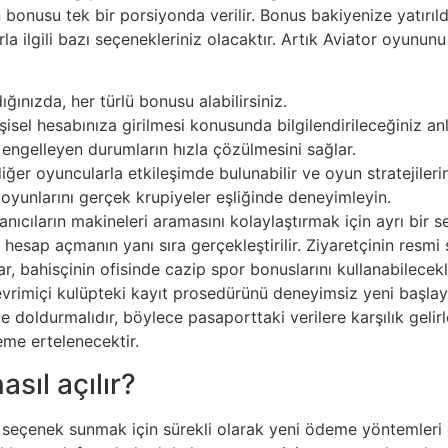
bonusu tek bir porsiyonda verilir. Bonus bakiyenize yatırıldık
rla ilgili bazı seçenekleriniz olacaktır. Artık Aviator oyun
ınızda, her türlü bonusu alabilirsiniz.
şisel hesabınıza girilmesi konusunda bilgilendirileceğiniz anl
 engelleyen durumların hızla çözülmesini sağlar.
iğer oyuncularla etkileşimde bulunabilir ve oyun stratejilerini
 oyunlarını gerçek krupiyeler eşliğinde deneyimleyin.
lanıcıların makineleri aramasını kolaylaştırmak için ayrı bir
 hesap açmanın yanı sıra gerçekleştirilir. Ziyaretçinin resmi
ar, bahisçinin ofisinde cazip spor bonuslarını kullanabile
çevrimiçi kulüpteki kayıt prosedürünü deneyimsiz yeni başlayan
e doldurmalıdır, böylece pasaporttaki verilere karşılık gelirl
eme ertelenecektir.
sıl açılır?
a seçenek sunmak için sürekli olarak yeni ödeme yöntemler