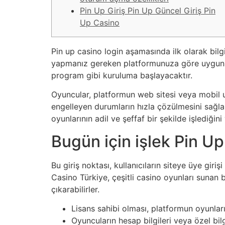
Pin Up Giriş Pin Up Güncel Giriş Pin
Up Casino
Pin up casino login aşamasında ilk olarak bilgil
yapmanız gereken platformunuza göre uygun b
program gibi kuruluma başlayacaktır.
Oyuncular, platformun web sitesi veya mobil uy
engelleyen durumların hızla çözülmesini sağlar. 
oyunlarının adil ve şeffaf bir şekilde işlediği
Bugün için işlek Pin Up
Bu giriş noktası, kullanıcıların siteye üye giri
Casino Türkiye, çeşitli casino oyunları sunan 
çıkarabilirler.
Lisans sahibi olması, platformun oyunları
Oyuncuların hesap bilgileri veya özel bilgi