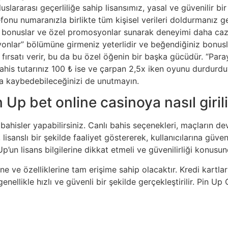
ararası geçerliliğe sahip lisansımız, yasal ve güvenilir bir 
fonu numaranızla birlikte tüm kişisel verileri doldurmanız ge
i bonuslar ve özel promosyonlar sunarak deneyimi daha cazip
lar” bölümüne girmeniz yeterlidir ve beğendiğiniz bonusları 
a fırsatı verir, bu da bu özel öğenin bir başka gücüdür. “Pa
 bahis tutarınız 100 ₺ ise ve çarpan 2,5x iken oyunu durdurd
a kaybedebileceğinizi de unutmayın.
 Up bet online casinoya nasıl giril
de bahisler yapabilirsiniz. Canlı bahis seçenekleri, maçların d
lisanslı bir şekilde faaliyet göstererek, kullanıcılarına güve
p’un lisans bilgilerine dikkat etmeli ve güvenilirliği konus
ine ve özelliklerine tam erişime sahip olacaktır. Kredi kartla
enellikle hızlı ve güvenli bir şekilde gerçekleştirilir. Pin Up