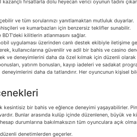
bol kazançlı fırsatlarla dolu heyecan verici oyunun tadını çı
ebilir ve tüm sorularınızı yanıtlamaktan mutluluk duyarlar.
sçileri ve kumarbazları için benzersiz teklifler sunabilir.
 BDT’deki kilitlerin atlanmasını sağlar.
bil uygulaması üzerinden canlı destek ekibiyle iletişime geç
ererek, kullanıcılarına güvenilir ve adil bir bahis ve casino 
mek ve deneyimlerini daha da özel kılmak için düzenli olara
nusları, yatırım bonusları, kayıp iadeleri ve sadakat program
li deneyimlerini daha da tatlandırır. Her oyuncunun kişisel bi
enekleri
k kesintisiz bir bahis ve eğlence deneyimi yaşayabilirler. P
r vardır. Bunlar arasında kulüp içinde düzenlenen, büyük ve k
, hesap durumlarına bakılmaksızın tüm oyunculara açık olmas
e düzenli denetimlerden geçerler.