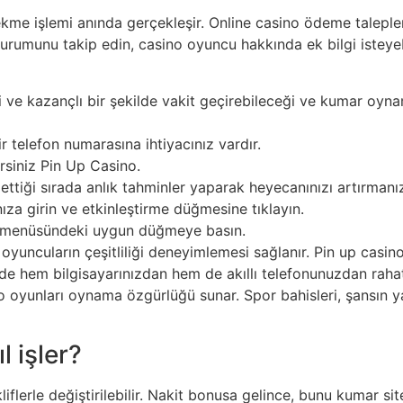
kme işlemi anında gerçekleşir. Online casino ödeme talepleri
umunu takip edin, casino oyuncu hakkında ek bilgi isteyebilir
 ve kazançlı bir şekilde vakit geçirebileceği ve kumar oyna
telefon numarasına ihtiyacınız vardır.
rsiniz Pin Up Casino.
ettiği sırada anlık tahminler yaparak heyecanınızı artırmanı
nıza girin ve etkinleştirme düğmesine tıklayın.
a menüsündeki uygun düğmeye basın.
 oyuncuların çeşitliliği deneyimlemesi sağlanır. Pin up casi
de hem bilgisayarınızdan hem de akıllı telefonunuzdan rahatç
 oyunları oynama özgürlüğü sunar. Spor bahisleri, şansın yan
 işler?
iflerle değiştirilebilir. Nakit bonusa gelince, bunu kumar 