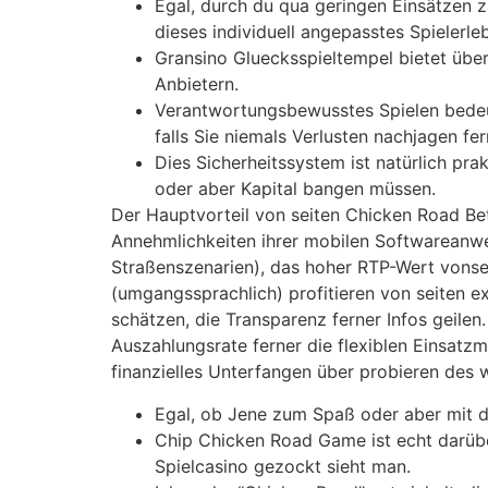
Egal, durch du qua geringen Einsätzen z
dieses individuell angepasstes Spielerleb
Gransino Gluecksspieltempel bietet über
Anbietern.
Verantwortungsbewusstes Spielen bedeut
falls Sie niemals Verlusten nachjagen fe
Dies Sicherheitssystem ist natürlich pra
oder aber Kapital bangen müssen.
Der Hauptvorteil von seiten Chicken Road Be
Annehmlichkeiten ihrer mobilen Softwareanw
Straßenszenarien), das hoher RTP-Wert vonse
(umgangssprachlich) profitieren von seiten ex
schätzen, die Transparenz ferner Infos geilen
Auszahlungsrate ferner die flexiblen Einsatz
finanzielles Unterfangen über probieren des 
Egal, ob Jene zum Spaß oder aber mit de
Chip Chicken Road Game ist echt darüber
Spielcasino gezockt sieht man.