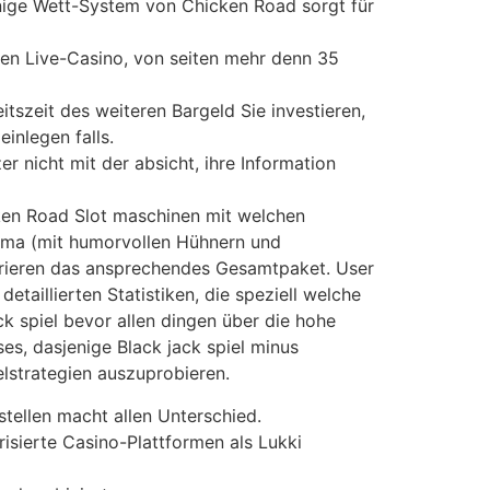
enige Wett-System von Chicken Road sorgt für
ren Live-Casino, von seiten mehr denn 35
szeit des weiteren Bargeld Sie investieren,
inlegen falls.
er nicht mit der absicht, ihre Information
cken Road Slot maschinen mit welchen
ema (mit humorvollen Hühnern und
ferieren das ansprechendes Gesamtpaket. User
taillierten Statistiken, die speziell welche
ck spiel bevor allen dingen über die hohe
es, dasjenige Black jack spiel minus
elstrategien auszuprobieren.
stellen macht allen Unterschied.
isierte Casino-Plattformen als Lukki