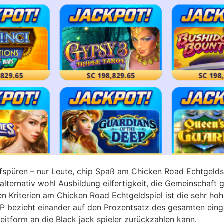
aufspüren – nur Leute, chip Spaß am Chicken Road Echtgelds
alternativ wohl Ausbildung eilfertigkeit, die Gemeinschaft 
n Kriterien am Chicken Road Echtgeldspiel ist die sehr hoh
TP bezieht einander auf den Prozentsatz des gesamten eing
 Zeitform an die Black jack spieler zurückzahlen kann.