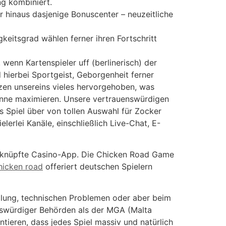
ng kombiniert.
er hinaus dasjenige Bonuscenter – neuzeitliche
keitsgrad wählen ferner ihren Fortschritt
wenn Kartenspieler uff (berlinerisch) der
hierbei Sportgeist, Geborgenheit ferner
tzen unsereins vieles hervorgehoben, was
ewinne maximieren. Unsere vertrauenswürdigen
 Spiel über von tollen Auswahl für Zocker
lerlei Kanäle, einschließlich Live-Chat, E-
s verknüpfte Casino-App. Die Chicken Road Game
hicken road
offeriert deutschen Spielern
ellung, technischen Problemen oder aber beim
enswürdiger Behörden als der MGA (Malta
eren, dass jedes Spiel massiv und natürlich