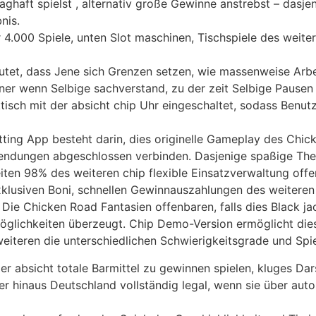
aghaft spielst , alternativ große Gewinne anstrebst – dasj
nis.
 4.000 Spiele, unten Slot maschinen, Tischspiele des weite
et, dass Jene sich Grenzen setzen, wie massenweise Arbeit
rner wenn Selbige sachverstand, zu der zeit Selbige Pausen e
ktisch mit der absicht chip Uhr eingeschaltet, sodass Benutz
tting App besteht darin, dies originelle Gameplay des Chi
endungen abgeschlossen verbinden. Dasjenige spaßige Th
iten 98% des weiteren chip flexible Einsatzverwaltung of
klusiven Boni, schnellen Gewinnauszahlungen des weiteren de
. Die Chicken Road Fantasien offenbaren, falls dies Black ja
möglichkeiten überzeugt. Chip Demo-Version ermöglicht dies
weiteren die unterschiedlichen Schwierigkeitsgrade und Spi
r absicht totale Barmittel zu gewinnen spielen, kluges Dar
 hinaus Deutschland vollständig legal, wenn sie über autor