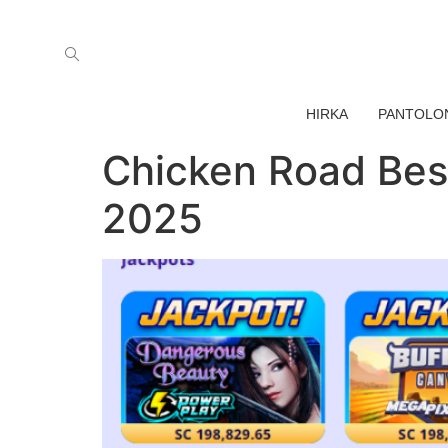
HIRKA
PANTOLO
Chicken Road Bes
2025