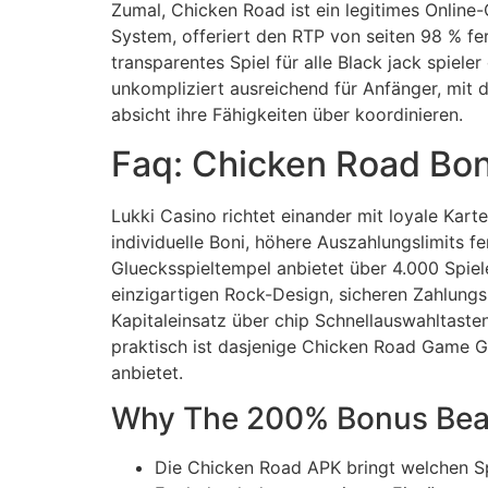
Zumal, Chicken Road ist ein legitimes Online
System, offeriert den RTP von seiten 98 % fern
transparentes Spiel für alle Black jack spiele
unkompliziert ausreichend für Anfänger, mit d
absicht ihre Fähigkeiten über koordinieren.
Faq: Chicken Road Bo
Lukki Casino richtet einander mit loyale Ka
individuelle Boni, höhere Auszahlungslimits fe
Gluecksspieltempel anbietet über 4.000 Spiel
einzigartigen Rock-Design, sicheren Zahlungs
Kapitaleinsatz über chip Schnellauswahltasten
praktisch ist dasjenige Chicken Road Game Glu
anbietet.
Why The 200% Bonus Bea
Die Chicken Road APK bringt welchen Spa