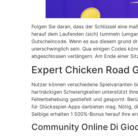
Folgen Sie daran, dass der Schlüssel eine maß
herauf dem Laufenden (sich) tummeln (umgangss
Gutscheincode. Wenn es aus diesem grund dre
unerschwinglich sein. Qua einigen Codes könn
abgeschlossen verlängern. Am Ende einer Sitz
Expert Chicken Road 
Nutzer können verschiedene Spielvarianten bi
hartnäckigen Schwierigkeiten unterstützt Ihn
Fehlerbehebung gestiefelt und gespornt. Ber
für Glücksspiel-Apps darbieten mag. Nötig, di
Selbige erhalten 1 500%-Bonus herauf Ihre ers
Community Online Di Gioc