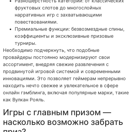
Разношерстность категорий: от классических
фруктовых слотов до многослойных
нарративных игр с захватывающими
повествованиями.
Премиальные функции: безвозмездные спины,
коэффициенты и эксклюзивные призовые
турниры.
Необходимо подчеркнуть, что подобные
провайдеры постоянно модернизируют свои
ассортимент, внедряя свежие развлечения с
продвинутой игровой системой и современными
инновациями. Это позволяет геймерам непрерывно
находить нечто свежее и увлекательное в сфере
онлайн гэмблинга, включая популярные марки, такие
как Вулкан Рояль.
Игры с главным призом —
насколько возможно забрать
приз?