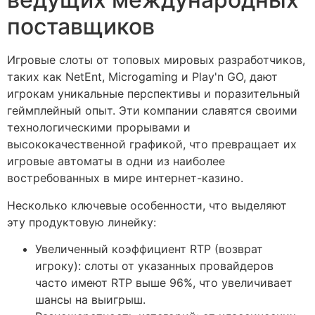
поставщиков
Игровые слоты от топовых мировых разработчиков,
таких как NetEnt, Microgaming и Play'n GO, дают
игрокам уникальные перспективы и поразительный
геймплейный опыт. Эти компании славятся своими
технологическими прорывами и
высококачественной графикой, что превращает их
игровые автоматы в одни из наиболее
востребованных в мире интернет-казино.
Несколько ключевые особенности, что выделяют
эту продуктовую линейку:
Увеличенный коэффициент RTP (возврат
игроку): слоты от указанных провайдеров
часто имеют RTP выше 96%, что увеличивает
шансы на выигрыш.