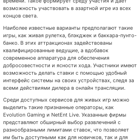
времени. Такое формирует среду участия и дает
возможность участвовать в азартной игре из всех
концов света.
Наиболее известные варианты предполагают такие
игры, как живая рулетка, блэкджек и баккара-пунто-
банко. В этих аттракционах задействованы
квалифицированные ведущие, а вдобавок
современное аппаратура для обеспечения
добросовестности и ясности хода. Участники имеют
возможность делать ставки с помощью удобный
интерфейс системы на своих устройствах, следя за
всеми действиями дилера в онлайн трансляции.
Среди доступных сервисов для живых игр можно
выделить такие признанные операторы, как
Evolution Gaming и NetEnt Live. Указанные фирмы
представляют обширный выбор развлечений с
разнообразными лимитами ставок, что позволяет
им быть доступными как для новичков, так и для