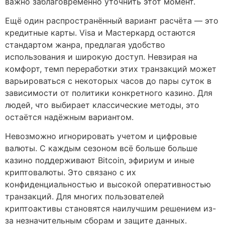
важно заблаговременно уточнить этот момент.
Ещё один распространённый вариант расчёта — это
кредитные карты. Visa и Мастеркард остаются
стандартом жанра, предлагая удобство
использования и широкую доступ. Невзирая на
комфорт, темп переработки этих транзакций может
варьироваться с некоторых часов до пары суток в
зависимости от политики конкретного казино. Для
людей, что выбирает классические методы, это
остаётся надёжным вариантом.
Невозможно игнорировать учетом и цифровые
валюты. С каждым сезоном всё больше больше
казино поддерживают Bitcoin, эфириум и иные
криптовалюты. Это связано с их
конфиденциальностью и высокой оперативностью
транзакций. Для многих пользователей
криптоактивы становятся наилучшим решением из-
за незначительным сборам и защите данных.