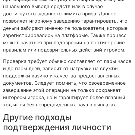
начального вывода средств или в случае
достигнутого заданного лимита приза. Данное
позволяет игорному заведению гарантировать, что
деньги забирают именно те пользователи, которые
зарегистрировались на платформе. Также процесс
может начаться при подозрении на противоречие
правилам или подозрительных действий игроком.
Проверка требует обычно составляет от пары часов
и до пары дней, зависит от нагрузки на службы
поддержки казино и качества предоставленных
документов. Следует помнить, что своевременное
завершение этой операции не только сохраняет
интересы игрока, но и гарантирует более плавный
ход игры без непредвиденных пауз в выплатах.
Другие подходы
подтверждения личности