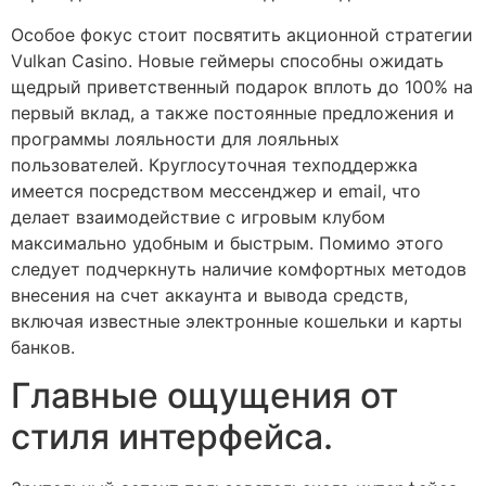
Особое фокус стоит посвятить акционной стратегии
Vulkan Casino. Новые геймеры способны ожидать
щедрый приветственный подарок вплоть до 100% на
первый вклад, а также постоянные предложения и
программы лояльности для лояльных
пользователей. Круглосуточная техподдержка
имеется посредством мессенджер и email, что
делает взаимодействие с игровым клубом
максимально удобным и быстрым. Помимо этого
следует подчеркнуть наличие комфортных методов
внесения на счет аккаунта и вывода средств,
включая известные электронные кошельки и карты
банков.
Главные ощущения от
стиля интерфейса.