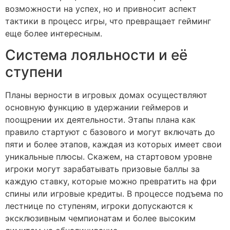
возможности на успех, но и привносит аспект
тактики в процесс игры, что превращает гейминг
еще более интересным.
Система лояльности и её
ступени
Планы верности в игровых домах осуществляют
основную функцию в удержании геймеров и
поощрении их деятельности. Этапы плана как
правило стартуют с базового и могут включать до
пяти и более этапов, каждая из которых имеет свои
уникальные плюсы. Скажем, на стартовом уровне
игроки могут зарабатывать призовые баллы за
каждую ставку, которые можно превратить на фри
спины или игровые кредиты. В процессе подъема по
лестнице по ступеням, игроки допускаются к
эксклюзивным чемпионатам и более высоким