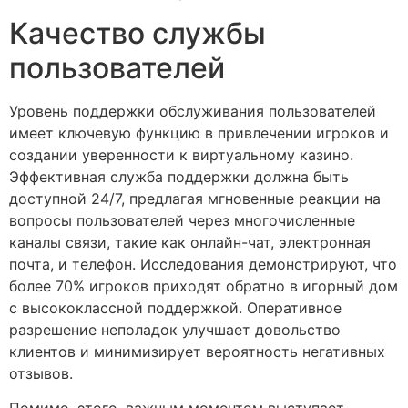
Качество службы
пользователей
Уровень поддержки обслуживания пользователей
имеет ключевую функцию в привлечении игроков и
создании уверенности к виртуальному казино.
Эффективная служба поддержки должна быть
доступной 24/7, предлагая мгновенные реакции на
вопросы пользователей через многочисленные
каналы связи, такие как онлайн-чат, электронная
почта, и телефон. Исследования демонстрируют, что
более 70% игроков приходят обратно в игорный дом
с высококлассной поддержкой. Оперативное
разрешение неполадок улучшает довольство
клиентов и минимизирует вероятность негативных
отзывов.