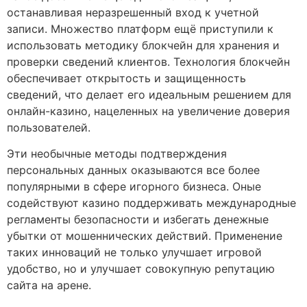
останавливая неразрешенный вход к учетной
записи. Множество платформ ещё приступили к
использовать методику блокчейн для хранения и
проверки сведений клиентов. Технология блокчейн
обеспечивает открытость и защищенность
сведений, что делает его идеальным решением для
онлайн-казино, нацеленных на увеличение доверия
пользователей.
Эти необычные методы подтверждения
персональных данных оказываются все более
популярными в сфере игорного бизнеса. Оные
содействуют казино поддерживать международные
регламенты безопасности и избегать денежные
убытки от мошеннических действий. Применение
таких инноваций не только улучшает игровой
удобство, но и улучшает совокупную репутацию
сайта на арене.