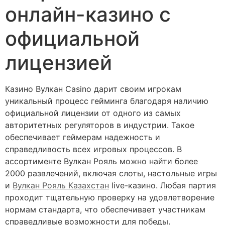
онлайн-казино с
официальной
лицензией
Казино Вулкан Casino дарит своим игрокам
уникальный процесс гейминга благодаря наличию
официальной лицензии от одного из самых
авторитетных регуляторов в индустрии. Такое
обеспечивает геймерам надежность и
справедливость всех игровых процессов. В
ассортименте Вулкан Рояль можно найти более
2000 развлечений, включая слоты, настольные игры
и
Вулкан Рояль Казахстан
live-казино. Любая партия
проходит тщательную проверку на удовлетворение
нормам стандарта, что обеспечивает участникам
справедливые возможности для победы.