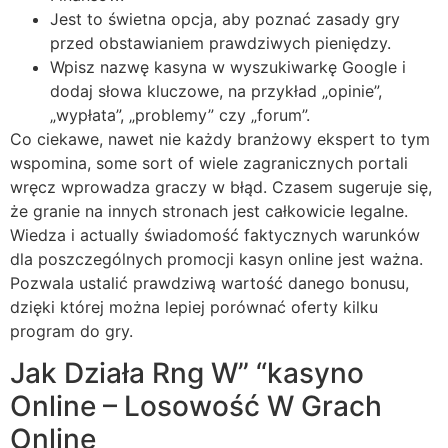
Jest to świetna opcja, aby poznać zasady gry
przed obstawianiem prawdziwych pieniędzy.
Wpisz nazwę kasyna w wyszukiwarkę Google i
dodaj słowa kluczowe, na przykład „opinie”,
„wypłata”, „problemy” czy „forum”.
Co ciekawe, nawet nie każdy branżowy ekspert to tym
wspomina, some sort of wiele zagranicznych portali
wręcz wprowadza graczy w błąd. Czasem sugeruje się,
że granie na innych stronach jest całkowicie legalne.
Wiedza i actually świadomość faktycznych warunków
dla poszczególnych promocji kasyn online jest ważna.
Pozwala ustalić prawdziwą wartość danego bonusu,
dzięki której można lepiej porównać oferty kilku
program do gry.
Jak Działa Rng W” “kasyno
Online – Losowość W Grach
Online