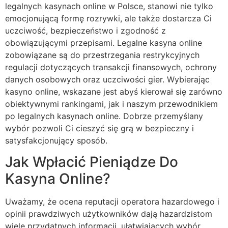
legalnych kasynach online w Polsce, stanowi nie tylko
emocjonującą formę rozrywki, ale także dostarcza Ci
uczciwość, bezpieczeństwo i zgodność z
obowiązującymi przepisami. Legalne kasyna online
zobowiązane są do przestrzegania restrykcyjnych
regulacji dotyczących transakcji finansowych, ochrony
danych osobowych oraz uczciwości gier. Wybierając
kasyno online, wskazane jest abyś kierował się zarówno
obiektywnymi rankingami, jak i naszym przewodnikiem
po legalnych kasynach online. Dobrze przemyślany
wybór pozwoli Ci cieszyć się grą w bezpieczny i
satysfakcjonujący sposób.
Jak Wpłacić Pieniądze Do
Kasyna Online?
Uważamy, że ocena reputacji operatora hazardowego i
opinii prawdziwych użytkowników dają hazardzistom
wiele przydatnych informacji, ułatwiających wybór