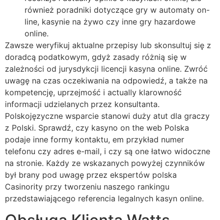
również poradniki dotyczące gry w automaty on-
line, kasynie na żywo czy inne gry hazardowe
online.
Zawsze weryfikuj aktualne przepisy lub skonsultuj się z
doradcą podatkowym, gdyż zasady różnią się w
zależności od jurysdykcji licencji kasyna online. Zwróć
uwagę na czas oczekiwania na odpowiedź, a także na
kompetencję, uprzejmość i actually klarowność
informacji udzielanych przez konsultanta.
Polskojęzyczne wsparcie stanowi duży atut dla graczy
z Polski. Sprawdź, czy kasyno on the web Polska
podaje inne formy kontaktu, em przykład numer
telefonu czy adres e-mail, i czy są one łatwo widoczne
na stronie. Każdy ze wskazanych powyżej czynników
był brany pod uwagę przez ekspertów polska
Casinority przy tworzeniu naszego rankingu
przedstawiającego referencia legalnych kasyn online.