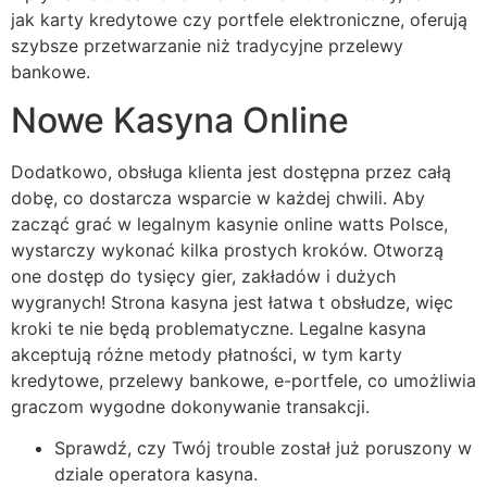
jak karty kredytowe czy portfele elektroniczne, oferują
szybsze przetwarzanie niż tradycyjne przelewy
bankowe.
Nowe Kasyna Online
Dodatkowo, obsługa klienta jest dostępna przez całą
dobę, co dostarcza wsparcie w każdej chwili. Aby
zacząć grać w legalnym kasynie online watts Polsce,
wystarczy wykonać kilka prostych kroków. Otworzą
one dostęp do tysięcy gier, zakładów i dużych
wygranych! Strona kasyna jest łatwa t obsłudze, więc
kroki te nie będą problematyczne. Legalne kasyna
akceptują różne metody płatności, w tym karty
kredytowe, przelewy bankowe, e-portfele, co umożliwia
graczom wygodne dokonywanie transakcji.
Sprawdź, czy Twój trouble został już poruszony w
dziale operatora kasyna.