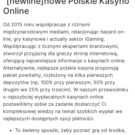
“[newline]nowe Polskie Kasyno
Online
Od 2015 roku współpracuje z różnymi
międzynarodowymi mediami, relacjonując hazard on-
line, gry kasynowe i actually sektor iGaming.
Współpracując z licznymi ekspertami branżowymi,
stworzył przyjazną dla graczy stronę internetową,
oferującą najcenniejsze informacje o kasynach online.
Alternatywnie, najlepsze polskie kasyna proponują
pakiet powitalny, rozłożony na kilka pierwszych
depozytów (np. 100% przy pierwszym, 50% przy
drugim we 25% przy trzecim). W naszym przewodniku
o najszybciej wypłacalnych kasynach online
postawiliśmy sobie za zadanie dostarczyć Ci
kompleksowej wiedzy na temat szybkich wypłat we
najlepszych dostępnych opcji płatności.
To świetny sposób, żeby poznać grę od środka,