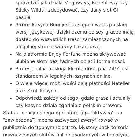
sprawdzić jak działa Megaways, Benefit Buy czy
Sticky Wilds i zdecydować, czy dany slot Ci
pasuje.
Strona kasyna Booi jest dostępna watts polskiej
wersji językowej, dzięki czemu polscy gracze mają
dostęp do wszystkich treści zamieszczonych na
oficjalnej stronie witryny hazardowej.
Na platformie Enjoy Fortune można aktywować
ulubione sloty bez żadnych opłat i formalności.
Profesjonalna obsługa klienta dostępna 24/7 jest
standardem w legalnych kasynach online.
O wiele więcej możliwości dają płatności Neteller
oraz Skrill kasyna.
Odpowiedź zależy od tego, gdzie grasz i actually
czy kasyno działa zgodnie z polskim prawem.
Status licencji danego operatora (np. “aktywna” lub
“zawieszona”) można zazwyczaj zweryfikować w
publicznie dostępnym rejestrze. Mystery Jack to seria
nowoczesnych slotów online osadzonych w tematyce