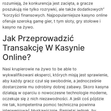
rozumieją, że konkurencja jest zacięta, a gracze
poszukują nie tylko rozrywki, ale także dodatkowych”
“korzyści finansowych. Najpopularniejsze kasyno online
oferuje szeroką gamę gier, t tym sloty, gry stołowe i
kasyno na żywo.
Jak Przeprowadzić
Transakcję W Kasynie
Online?
Nasi krupierowie na żywo to be able to
wykwalifikowani eksperci, których misją jest sprawienie,
aby każdy gracz czuł się swobodnie, a jednocześnie
dostarczenie mu odrobiny dobrej zabawy. Skoro kasyna
działają w oparciu o nowoczesne technologie moderne,
oczekuje się z nich niezawodności. A jeśli coś pójdzie
nie tak, kompetentna pomoc techniczna powinna
interweniować błyskawicznie. Pamiętaj jednak, by