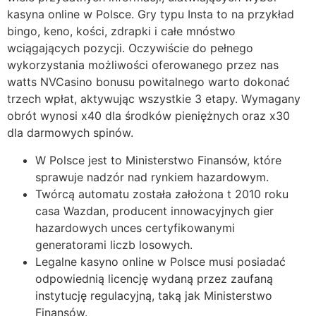
kasyna online w Polsce. Gry typu Insta to na przykład
bingo, keno, kości, zdrapki i całe mnóstwo
wciągających pozycji. Oczywiście do pełnego
wykorzystania możliwości oferowanego przez nas
watts NVCasino bonusu powitalnego warto dokonać
trzech wpłat, aktywując wszystkie 3 etapy. Wymagany
obrót wynosi x40 dla środków pieniężnych oraz x30
dla darmowych spinów.
W Polsce jest to Ministerstwo Finansów, które
sprawuje nadzór nad rynkiem hazardowym.
Twórcą automatu została założona t 2010 roku
casa Wazdan, producent innowacyjnych gier
hazardowych unces certyfikowanymi
generatorami liczb losowych.
Legalne kasyno online w Polsce musi posiadać
odpowiednią licencję wydaną przez zaufaną
instytucję regulacyjną, taką jak Ministerstwo
Finansów.