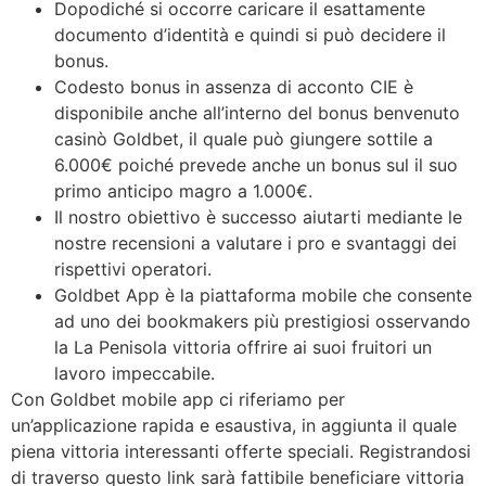
Dopodiché si occorre caricare il esattamente
documento d’identità e quindi si può decidere il
bonus.
Codesto bonus in assenza di acconto CIE è
disponibile anche all’interno del bonus benvenuto
casinò Goldbet, il quale può giungere sottile a
6.000€ poiché prevede anche un bonus sul il suo
primo anticipo magro a 1.000€.
Il nostro obiettivo è successo aiutarti mediante le
nostre recensioni a valutare i pro e svantaggi dei
rispettivi operatori.
Goldbet App è la piattaforma mobile che consente
ad uno dei bookmakers più prestigiosi osservando
la La Penisola vittoria offrire ai suoi fruitori un
lavoro impeccabile.
Con Goldbet mobile app ci riferiamo per
un’applicazione rapida e esaustiva, in aggiunta il quale
piena vittoria interessanti offerte speciali. Registrandosi
di traverso questo link sarà fattibile beneficiare vittoria