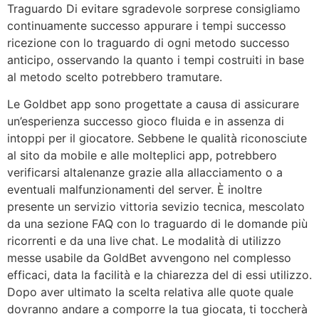
Traguardo Di evitare sgradevole sorprese consigliamo
continuamente successo appurare i tempi successo
ricezione con lo traguardo di ogni metodo successo
anticipo, osservando la quanto i tempi costruiti in base
al metodo scelto potrebbero tramutare.
Le Goldbet app sono progettate a causa di assicurare
un’esperienza successo gioco fluida e in assenza di
intoppi per il giocatore. Sebbene le qualità riconosciute
al sito da mobile e alle molteplici app, potrebbero
verificarsi altalenanze grazie alla allacciamento o a
eventuali malfunzionamenti del server. È inoltre
presente un servizio vittoria sevizio tecnica, mescolato
da una sezione FAQ con lo traguardo di le domande più
ricorrenti e da una live chat. Le modalità di utilizzo
messe usabile da GoldBet avvengono nel complesso
efficaci, data la facilità e la chiarezza del di essi utilizzo.
Dopo aver ultimato la scelta relativa alle quote quale
dovranno andare a comporre la tua giocata, ti toccherà