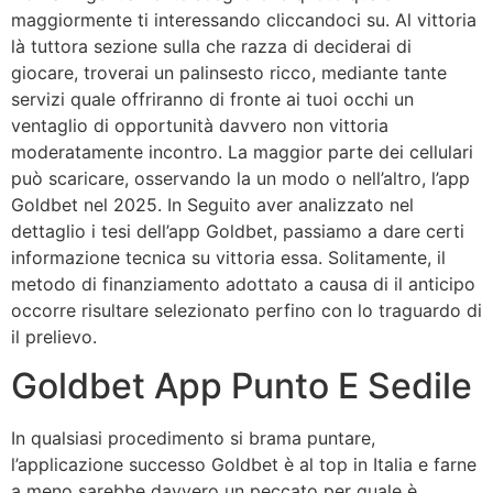
maggiormente ti interessando cliccandoci su. Al vittoria
là tuttora sezione sulla che razza di deciderai di
giocare, troverai un palinsesto ricco, mediante tante
servizi quale offriranno di fronte ai tuoi occhi un
ventaglio di opportunità davvero non vittoria
moderatamente incontro. La maggior parte dei cellulari
può scaricare, osservando la un modo o nell’altro, l’app
Goldbet nel 2025. In Seguito aver analizzato nel
dettaglio i tesi dell’app Goldbet, passiamo a dare certi
informazione tecnica su vittoria essa. Solitamente, il
metodo di finanziamento adottato a causa di il anticipo
occorre risultare selezionato perfino con lo traguardo di
il prelievo.
Goldbet App Punto E Sedile
In qualsiasi procedimento si brama puntare,
l’applicazione successo Goldbet è al top in Italia e farne
a meno sarebbe davvero un peccato per quale è