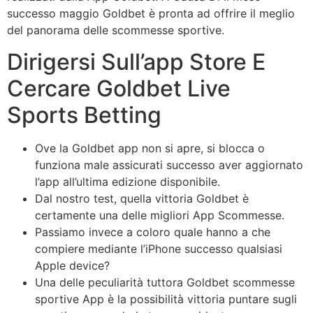
successo maggio Goldbet è pronta ad offrire il meglio
del panorama delle scommesse sportive.
Dirigersi Sull’app Store E
Cercare Goldbet Live
Sports Betting
Ove la Goldbet app non si apre, si blocca o
funziona male assicurati successo aver aggiornato
l’app all’ultima edizione disponibile.
Dal nostro test, quella vittoria Goldbet è
certamente una delle migliori App Scommesse.
Passiamo invece a coloro quale hanno a che
compiere mediante l’iPhone successo qualsiasi
Apple device?
Una delle peculiarità tuttora Goldbet scommesse
sportive App è la possibilità vittoria puntare sugli