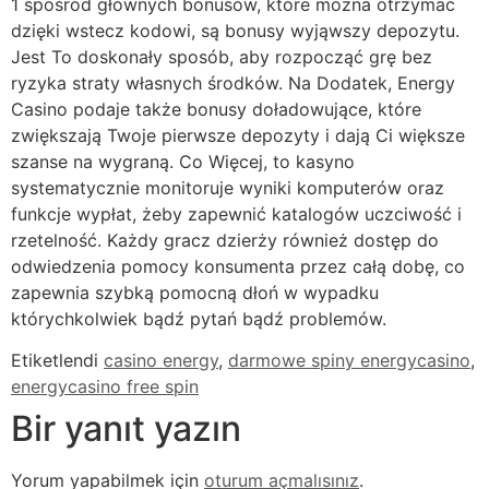
1 spośród głównych bonusów, które można otrzymać
dzięki wstecz kodowi, są bonusy wyjąwszy depozytu.
Jest To doskonały sposób, aby rozpocząć grę bez
ryzyka straty własnych środków. Na Dodatek, Energy
Casino podaje także bonusy doładowujące, które
zwiększają Twoje pierwsze depozyty i dają Ci większe
szanse na wygraną. Co Więcej, to kasyno
systematycznie monitoruje wyniki komputerów oraz
funkcje wypłat, żeby zapewnić katalogów uczciwość i
rzetelność. Każdy gracz dzierży również dostęp do
odwiedzenia pomocy konsumenta przez całą dobę, co
zapewnia szybką pomocną dłoń w wypadku
którychkolwiek bądź pytań bądź problemów.
Etiketlendi
casino energy
,
darmowe spiny energycasino
,
energycasino free spin
Bir yanıt yazın
Yorum yapabilmek için
oturum açmalısınız
.