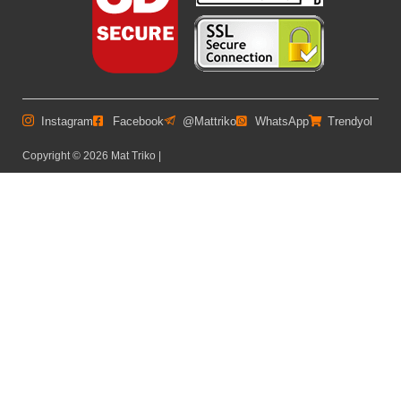
Instagram
Facebook
@Mattriko
WhatsApp
Trendyol
Copyright © 2026 Mat Triko |