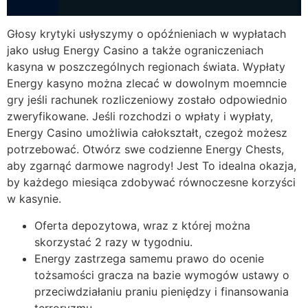
Głosy krytyki usłyszymy o opóźnieniach w wypłatach
jako usług Energy Casino a także ograniczeniach
kasyna w poszczególnych regionach świata. Wypłaty
Energy kasyno można zlecać w dowolnym moemncie
gry jeśli rachunek rozliczeniowy zostało odpowiednio
zweryfikowane. Jeśli rozchodzi o wpłaty i wypłaty,
Energy Casino umożliwia całokształt, czegoż możesz
potrzebować. Otwórz swe codzienne Energy Chests,
aby zgarnąć darmowe nagrody! Jest To idealna okazja,
by każdego miesiąca zdobywać równoczesne korzyści
w kasynie.
Oferta depozytowa, wraz z której można
skorzystać 2 razy w tygodniu.
Energy zastrzega samemu prawo do ocenie
tożsamości gracza na bazie wymogów ustawy o
przeciwdziałaniu praniu pieniędzy i finansowania
terroryzmu.