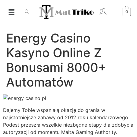
0
Energy Casino
Kasyno Online Z
Bonusami 8000+
Automatów
Dajemy Tobie wspaniałą okazję do grania w
najistotniejsze zabawy od 2012 roku kalendarzowego.
Podest przeszła wszelkie niezbędne etapy dla zdobycia
autoryzacji od momentu Malta Gaming Authority.