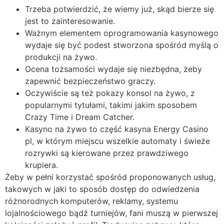
Trzeba potwierdzić, że wiemy już, skąd bierze się
jest to zainteresowanie.
Ważnym elementem oprogramowania kasynowego
wydaje się być podest stworzona spośród myślą o
produkcji na żywo.
Ocena tożsamości wydaje się niezbędna, żeby
zapewnić bezpieczeństwo graczy.
Oczywiście są też pokazy konsol na żywo, z
popularnymi tytułami, takimi jakim sposobem
Crazy Time i Dream Catcher.
Kasyno na żywo to część kasyna Energy Casino
pl, w którym miejscu wszelkie automaty i świeże
rozrywki są kierowane przez prawdziwego
krupiera.
Żeby w pełni korzystać spośród proponowanych usług,
takowych w jaki to sposób dostęp do odwiedzenia
różnorodnych komputerów, reklamy, systemu
lojalnościowego bądź turniejów, fani muszą w pierwszej