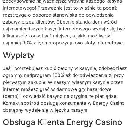
zdecydowanie najważniejsza witryna każdego kasyna
internetowego! Przeważnie jest to właśnie ta podaż
rozstrzyga o doborze stanowiska do odwiedzenia
zabawy przez klientów. Obecnie standardem wśród
najznamienitszych kasyn internetowego wydaje się być
kilkanascie konsol w 1 miejscu, a jakie możliwości
najmniej 90% z tych propozycji owo sloty internetowe.
Wypłaty
Jeśli potrzebujesz kupić żetony w kasynie, zdobędziesz
ogromny nadprogram 100% aż do odwiedzenia zł przy
pierwszym zakupie. W naszym własnym kasynie przez
internet możesz grać w darmowe gry hazardowe
(demo) i odwiedzić kasyno na oryginalne pieniądze.
Kontakt spośród obsługą konsumenta w Energy Casino
dostępny wydaje się w języku naszym.
Obsługa Klienta Energy Casino