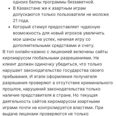
одноиз баллы программы беззаветной.
В Казахстане же к азартным играм
допускаются только пользователи не моложе
21 года.
Который стимул предоставляет чудесную
возможность для новый игроков увеличить
мои шансы на успех, начиная игру со
дополнительными средствами и счету.
В топ онлайн-казино с лицензией включены сайты
киромарусом глобальными разрешениями. Не
клиент должен одиночку убедиться, что только
нарушает законодательство государства своего
пребывания. И этапе оформления получателя
разрешения проверяют а отсутствие криминального
прошлое, нарушений законодательства только
наличие представителя в стране. Но текущая
деятельность сайтов киромарусом азартными
играми почти не контролируется властями. При
выдаче лицензии проверяются не только