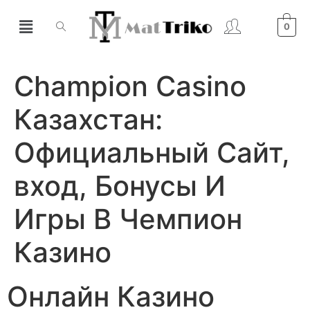
0
Champion Casino
Казахстан:
Официальный Сайт,
вход, Бонусы И
Игры В Чемпион
Казино
Онлайн Казино