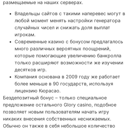
размещаемые на наших серверах.
Владельцы сайтов с такими наперевес могут в
любой момент менять настройки генератора
случайных чисел и снижать доля выплат
игрокам.
Современные казино с бонусом предлагалось
много различных вероятных поощрений,
которые помогающие увеличению банкролла
только расширяют возможности же изучении
десятков игр.
Компания основана в 2009 году же работает
более меньше в 90 государств, используя
лицензию Кюрасао.
Бездепозитный бонус – только специальное
предложение остального Glory casino, подобное
позволяет новым пользователям начать игру
никаких внесения собственных неснижаемых.
Обычно он также в себя небольшое количество