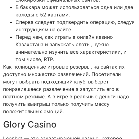
В баккара может использоваться одна или две
колоды с 52 картами.
Сперва следует подтвердить операцию, следуя
инструкциям на сайте.
Перед чем, как играть а онлайн казино
Казахстана и запускать слоты, нужно
внимательно изучить все характеристики, и
том числе, RTP.
Как полноценные игровые резервы, на сайтах их
доступно множество развлечений. Посетители
могут выбрать подходящий клуб, выберет
понравившееся развлечение а запустить его в
платном режиме. А в игре в реальные деньги надо
получить выигрыш только получить массу
положительных эмоций.
Glory Casino
Leonbet — это захватывающей казино, которое