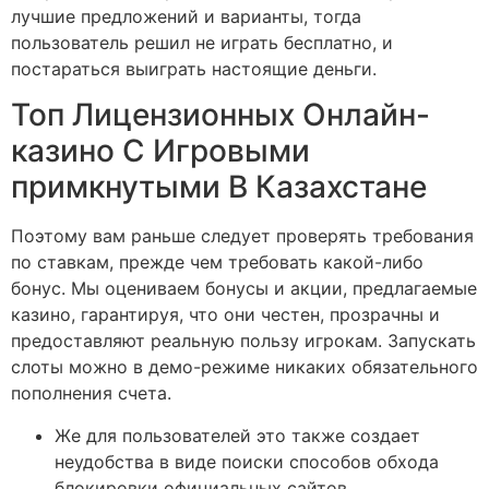
лучшие предложений и варианты, тогда
пользователь решил не играть бесплатно, и
постараться выиграть настоящие деньги.
Топ Лицензионных Онлайн-
казино С Игровыми
примкнутыми В Казахстане
Поэтому вам раньше следует проверять требования
по ставкам, прежде чем требовать какой-либо
бонус. Мы оцениваем бонусы и акции, предлагаемые
казино, гарантируя, что они честен, прозрачны и
предоставляют реальную пользу игрокам. Запускать
слоты можно в демо-режиме никаких обязательного
пополнения счета.
Же для пользователей это также создает
неудобства в виде поиски способов обхода
блокировки официальных сайтов.