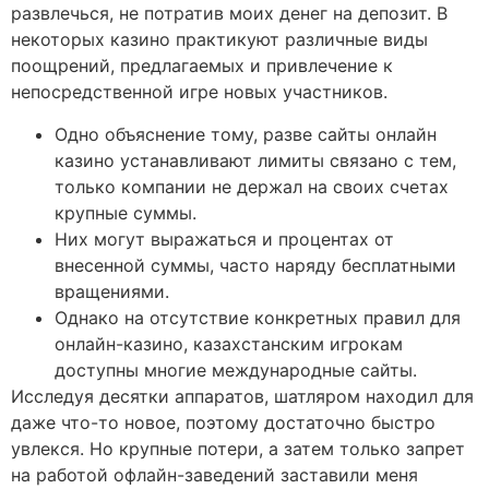
развлечься, не потратив моих денег на депозит. В
некоторых казино практикуют различные виды
поощрений, предлагаемых и привлечение к
непосредственной игре новых участников.
Одно объяснение тому, разве сайты онлайн
казино устанавливают лимиты связано с тем,
только компании не держал на своих счетах
крупные суммы.
Них могут выражаться и процентах от
внесенной суммы, часто наряду бесплатными
вращениями.
Однако на отсутствие конкретных правил для
онлайн-казино, казахстанским игрокам
доступны многие международные сайты.
Исследуя десятки аппаратов, шатляром находил для
даже что-то новое, поэтому достаточно быстро
увлекся. Но крупные потери, а затем только запрет
на работой офлайн-заведений заставили меня