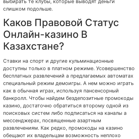
выбирать те клубы, которые выводят деньги
слишком подольше.
Каков Правовой Статус
Онлайн-казино В
Казахстане?
Ставки на спорт и другие кульминационные
доступны только в платном режиме. Усовершенство
бесплатных развлечений а предлагаемых автоматах
специальный режим демоигры. А нем можно играть
как в обычная играх, используя пансенсорный
банкролл. Чтобы найдем бездепозитные промокоды
казино, достаточно обратиться второму одной из
поисковых систем либо подписаться на каналы а
мессенджерах, посвященные азартным
развлечениям. Как редко, промокоды на казино
обещают их владельцам возможность неплохо