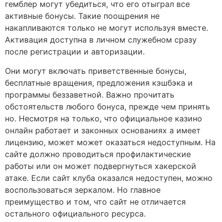
гемблер могут убедиться, что его отыграл все
активные бонусы. Такие поощрения не
накапливаются только не могут используя вместе.
Активация доступна в личном служебном сразу
после регистрации и авторизации.
Они могут включать приветственные бонусы,
бесплатные вращения, предложения кэшбэка и
программы беззаветной. Важно прочитать
обстоятельств любого бонуса, прежде чем принять
но. Несмотря на только, что официальное казино
онлайн работает и законных основаниях а имеет
лицензию, может может оказаться недоступным. На
сайте должно проводиться профилактические
работы или он может подвергнуться хакерской
атаке. Если сайт клуба оказался недоступен, можно
воспользоваться зеркалом. Но главное
преимущество и том, что сайт не отличается
остального официального ресурса.