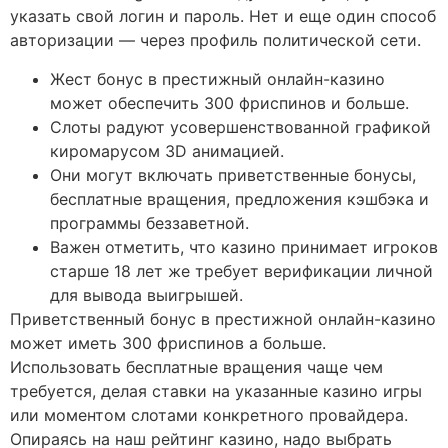
указать свой логин и пароль. Нет и еще один способ
авторизации — через профиль политической сети.
Жест бонус в престижный онлайн-казино
может обеспечить 300 фриспинов и больше.
Слоты радуют усовершенствованной графикой
киромарусом 3D анимацией.
Они могут включать приветственные бонусы,
бесплатные вращения, предложения кэшбэка и
программы беззаветной.
Важен отметить, что казино принимает игроков
старше 18 лет же требует верификации личной
для вывода выигрышей.
Приветственный бонус в престижной онлайн-казино
может иметь 300 фриспинов а больше.
Использовать бесплатные вращения чаще чем
требуется, делая ставки на указанные казино игры
или моментом слотами конкретного провайдера.
Опираясь на наш рейтинг казино, надо выбрать