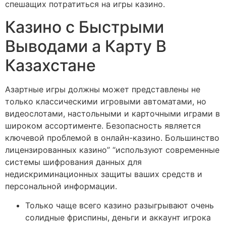
спешащих потратиться на игры казино.
Казино с Быстрыми
Выводами а Карту В
Казахстане
Азартные игры должны может представлены не
только классическими игровыми автоматами, но
видеослотами, настольными и карточными играми в
широком ассортименте. Безопасность является
ключевой проблемой в онлайн-казино. Большинство
лицензированных казино” “используют современные
системы шифрования данных для
недискриминационных защиты ваших средств и
персональной информации.
Только чаще всего казино разыгрывают очень
солидные фриспины, деньги и аккаунт игрока