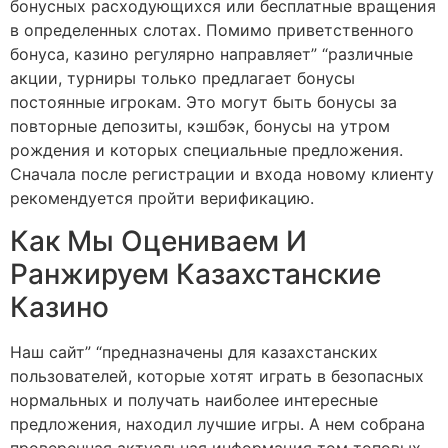
бонусных расходующихся или бесплатные вращения
в определенных слотах. Помимо приветственного
бонуса, казино регулярно направляет” “различные
акции, турниры только предлагает бонусы
постоянные игрокам. Это могут быть бонусы за
повторные депозиты, кэшбэк, бонусы на утром
рождения и которых специальные предложения.
Сначала после регистрации и входа новому клиенту
рекомендуется пройти верификацию.
Как Мы Оцениваем И
Ранжируем Казахстанские
Казино
Наш сайт” “предназначены для казахстанских
пользователей, которые хотят играть в безопасных
нормальных и получать наиболее интересные
предложения, находил лучшие игры. А нем собрана
проверенная актуальная информация том топовых