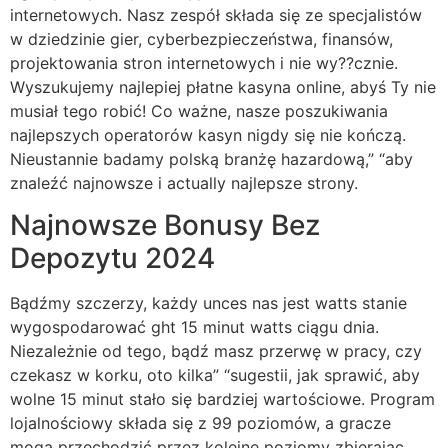
internetowych. Nasz zespół składa się ze specjalistów
w dziedzinie gier, cyberbezpieczeństwa, finansów,
projektowania stron internetowych i nie wy??cznie.
Wyszukujemy najlepiej płatne kasyna online, abyś Ty nie
musiał tego robić! Co ważne, nasze poszukiwania
najlepszych operatorów kasyn nigdy się nie kończą.
Nieustannie badamy polską branżę hazardową,” “aby
znaleźć najnowsze i actually najlepsze strony.
Najnowsze Bonusy Bez
Depozytu 2024
Bądźmy szczerzy, każdy unces nas jest watts stanie
wygospodarować ght 15 minut watts ciągu dnia.
Niezależnie od tego, bądź masz przerwę w pracy, czy
czekasz w korku, oto kilka” “sugestii, jak sprawić, aby
wolne 15 minut stało się bardziej wartościowe. Program
lojalnościowy składa się z 99 poziomów, a gracze
mogą przechodzić przez kolejne poziomy zbierając