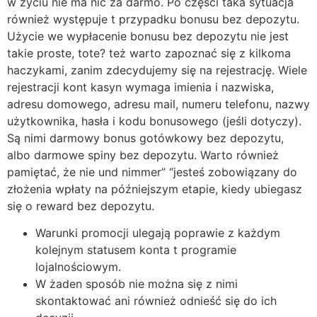
w życiu nie ma nic za darmo. Po części taka sytuacja
również występuje t przypadku bonusu bez depozytu.
Użycie we wypłacenie bonusu bez depozytu nie jest
takie proste, tote? też warto zapoznać się z kilkoma
haczykami, zanim zdecydujemy się na rejestrację. Wiele
rejestracji kont kasyn wymaga imienia i nazwiska,
adresu domowego, adresu mail, numeru telefonu, nazwy
użytkownika, hasła i kodu bonusowego (jeśli dotyczy).
Są nimi darmowy bonus gotówkowy bez depozytu,
albo darmowe spiny bez depozytu. Warto również
pamiętać, że nie und nimmer” “jesteś zobowiązany do
złożenia wpłaty na późniejszym etapie, kiedy ubiegasz
się o reward bez depozytu.
Warunki promocji ulegają poprawie z każdym
kolejnym statusem konta t programie
lojalnościowym.
W żaden sposób nie można się z nimi
skontaktować ani również odnieść się do ich