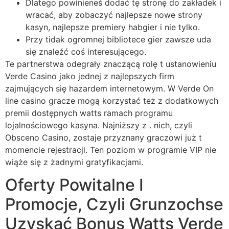
Dlatego powinieneś dodać tę stronę do zakładek i
wracać, aby zobaczyć najlepsze nowe strony
kasyn, najlepsze premiery habgier i nie tylko.
Przy tidak ogromnej bibliotece gier zawsze uda
się znaleźć coś interesującego.
Te partnerstwa odegrały znaczącą rolę t ustanowieniu
Verde Casino jako jednej z najlepszych firm
zajmujących się hazardem internetowym. W Verde On
line casino gracze mogą korzystać też z dodatkowych
premii dostępnych watts ramach programu
lojalnościowego kasyna. Najniższy z . nich, czyli
Obsceno Casino, zostaje przyznany graczowi już t
momencie rejestracji. Ten poziom w programie VIP nie
wiąże się z żadnymi gratyfikacjami.
Oferty Powitalne I
Promocje, Czyli Grunzochse
Uzyskać Bonus Watts Verde