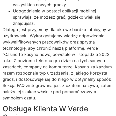
wszystkich nowych graczy.
Udogodnienia w postaci aplikacji mobilnej
sprawiają, że możesz grać, gdziekolwiek się
znajdujesz.
Dlatego jest przyjemny dla oka we bardzo intuicyjny w
użytkowaniu. Wykorzystujemy wiedzę odpowiednio
wykwalifikowanych pracowników oraz sprytną
technologię, aby chronić naszą platformę. Verde”
“Casino to kasyno nowe, powstałe w listopadzie 2022
roku. Z poziomu telefonu gra działa na tych samych
zasadach, company na komputerze. Kasyno za każdym
razem rozpoznaje typ urządzenia, z jakiego korzysta
gracz, i dostosowuje się do niego w optymalny sposób.
Sekcja FAQ zintegrowana jest z czatem na żywo, zatem
należy jej szukać właśnie pod pomarańczowym
symbolem czatu.
Obsługa Klienta W Verde