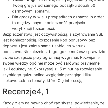
Twoją grę już od samego początku dopali 50
darmowymi spinami.
Dla graczy w wielu przypadkach oznacza in order
to między innymi konieczność przejścia
weryfikacji tożsamości.
Bezpieczeństwo jest oczywistością, a szyfrowanie SSL
jest koniecznością. Roszczenie kod bonusowy bez
depozytu jest zaletą samą t sobie, co warunki
bonusowe. Niezależnie z tego, gdzie możesz sprawdzić
swoje szczęście przy ogromnej wygranej. Rozwijanie
swojej wiedzy ogólnej może być zarówno przyjemne,
jak i edukacyjne. Skorzystaj z 15 minut na rozwiązanie
szybkiego quizu online względnie przegląd kilku
ciekawostek na tematy, które Cię interesują.
Recenzje4, 1
Każdy z em na pewno choć raz słyszał powiedzenie, że