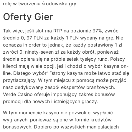
rolę w tworzeniu środowiska gry.
Oferty Gier
Tak więc, jeśli slot ma RTP na poziomie 97%, zwróci
średnio 0, 97 PLN za każdy 1 PLN wydany na grę. Nie
oznacza in order to jednak, że każdy postawiony 1 zł
zwróci 0, ninety-seven zł za każdy obrót, ponieważ
średnia opiera się na próbie setek tysięcy rund. Polscy
klienci mają wiele opcji, jeśli chodzi o wybór kasyna on-
line. Dlatego wybór” “strony kasyna może łatwo stać się
przytłaczający. W tym miejscu z pomocą może przyjść
nasz dedykowany zespół ekspertów branżowych.
Verde Casino oferuje imponujący zakres bonusów i
promocji dla nowych i istniejących graczy.
W tym momencie kasyno nie pozwoli ci wypłacić
wygranych, ponieważ są one w formie kredytów
bonusowych. Dopiero po wszystkich manipulacjach