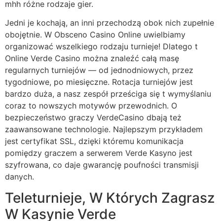
mhh różne rodzaje gier.
Jedni je kochają, an inni przechodzą obok nich zupełnie
obojętnie. W Obsceno Casino Online uwielbiamy
organizować wszelkiego rodzaju turnieje! Dlatego t
Online Verde Casino można znaleźć całą masę
regularnych turniejów — od jednodniowych, przez
tygodniowe, po miesięczne. Rotacja turniejów jest
bardzo duża, a nasz zespół prześciga się t wymyślaniu
coraz to nowszych motywów przewodnich. O
bezpieczeństwo graczy VerdeCasino dbają też
zaawansowane technologie. Najlepszym przykładem
jest certyfikat SSL, dzięki któremu komunikacja
pomiędzy graczem a serwerem Verde Kasyno jest
szyfrowana, co daje gwarancję poufności transmisji
danych.
Teleturnieje, W Których Zagrasz
W Kasynie Verde