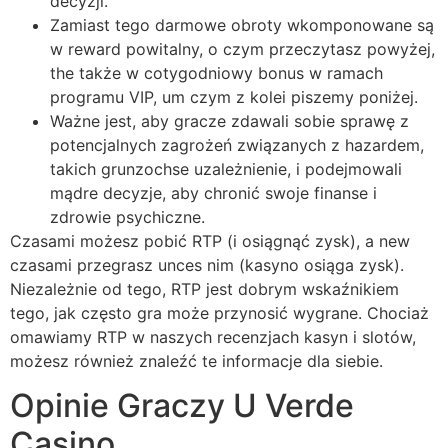
decyzji.
Zamiast tego darmowe obroty wkomponowane są
w reward powitalny, o czym przeczytasz powyżej,
the także w cotygodniowy bonus w ramach
programu VIP, um czym z kolei piszemy poniżej.
Ważne jest, aby gracze zdawali sobie sprawę z
potencjalnych zagrożeń związanych z hazardem,
takich grunzochse uzależnienie, i podejmowali
mądre decyzje, aby chronić swoje finanse i
zdrowie psychiczne.
Czasami możesz pobić RTP (i osiągnąć zysk), a new
czasami przegrasz unces nim (kasyno osiąga zysk).
Niezależnie od tego, RTP jest dobrym wskaźnikiem
tego, jak często gra może przynosić wygrane. Chociaż
omawiamy RTP w naszych recenzjach kasyn i slotów,
możesz również znaleźć te informacje dla siebie.
Opinie Graczy U Verde
Casino