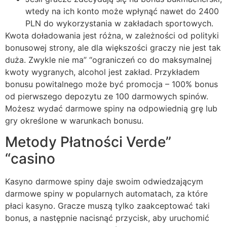
wtedy na ich konto może wpłynąć nawet do 2400
PLN do wykorzystania w zakładach sportowych.
Kwota doładowania jest różna, w zależności od polityki
bonusowej strony, ale dla większości graczy nie jest tak
duża. Zwykle nie ma” “ograniczeń co do maksymalnej
kwoty wygranych, alcohol jest zakład. Przykładem
bonusu powitalnego może być promocja – 100% bonus
od pierwszego depozytu ze 100 darmowych spinów.
Możesz wydać darmowe spiny na odpowiednią grę lub
gry określone w warunkach bonusu.
Metody Płatności Verde”
“casino
Kasyno darmowe spiny daje swoim odwiedzającym
darmowe spiny w popularnych automatach, za które
płaci kasyno. Gracze muszą tylko zaakceptować taki
bonus, a następnie nacisnąć przycisk, aby uruchomić