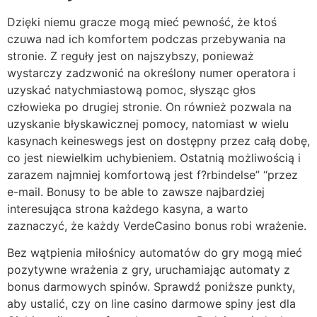
Dzięki niemu gracze mogą mieć pewność, że ktoś
czuwa nad ich komfortem podczas przebywania na
stronie. Z reguły jest on najszybszy, ponieważ
wystarczy zadzwonić na określony numer operatora i
uzyskać natychmiastową pomoc, słysząc głos
człowieka po drugiej stronie. On również pozwala na
uzyskanie błyskawicznej pomocy, natomiast w wielu
kasynach keineswegs jest on dostępny przez całą dobę,
co jest niewielkim uchybieniem. Ostatnią możliwością i
zarazem najmniej komfortową jest f?rbindelse” “przez
e-mail. Bonusy to be able to zawsze najbardziej
interesująca strona każdego kasyna, a warto
zaznaczyć, że każdy VerdeCasino bonus robi wrażenie.
Bez wątpienia miłośnicy automatów do gry mogą mieć
pozytywne wrażenia z gry, uruchamiając automaty z
bonus darmowych spinów. Sprawdź poniższe punkty,
aby ustalić, czy on line casino darmowe spiny jest dla